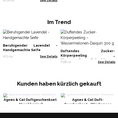
ACGS-06
See Details
Im Trend
Beruhigender Lavendel -
Handgemachte Seife
Duftendes Zucker-
Körperpeeling –
HCS-04
See Details
Wassermelonen-Daiquiri 300 g
FSBS-01
See Details
Kunden haben kürzlich gekauft
Agnes & Cat Duftgeschenkset
Agnes & Cat Duft-
- Marokkanisch
Geschenkset - Windemere