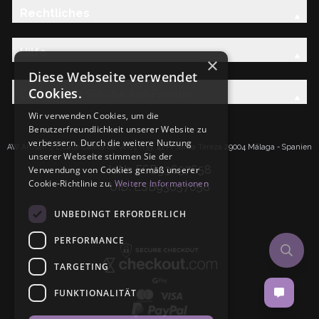
Rechtliches
Hilfe
×
Diese Webseite verwendet
Cookies.
Entdecken Sie die AW-Familie
Wir verwenden Cookies, um die
Benutzerfreundlichkeit unserer Website zu
verbessern. Durch die weitere Nutzung
AW Artisan S.L.Calle Caleta de Velez n39, 41 PI Santa Tereza 29004 Málaga - Spanien
unserer Webseite stimmen Sie der
IdNr: ESB93657658
Verwendung von Cookies gemäß unserer
Cookie-Richtlinie zu.
Weitere Informationen
UID: ESB93657658
UNBEDINGT ERFORDERLICH
PERFORMANCE
TARGETING
FUNKTIONALITÄT