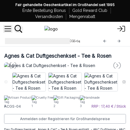
Fair gehandelte Geschenkartikel im Großhandel seit 1995
Erste Bestellung Bonus
Gold Reward Club
Versandkosten
Mengenrabatt
Agnes + Cat Geschenksets
ACGS-04
Agnes & Cat Duftgeschenkset - Tee & Rosen
Artisan Product
Cruelty Free
Gift Packaging
Handmade
ACGS-04
RRP : 17,40 € / Stück
Anmelden oder Registrieren für Großhandelspreise
Das Duftgeschenkset „Agnes & Cat“ – Tee & Rosen enthält: - A&C Duftlampe - A&C