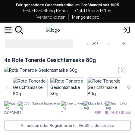
Fair gehandelte Geschenkartikel im Großhandel seit 1995
Erste Bestellung Bonus
Gold Reward Club
Versandkosten
Mengenrabatt
Agnes & Cat Gesichtsmasken aus
ACFM-01
natürlicher Tonerde
4x
Rote Tonerde Gesichtsmaske 80g
Vegan
100% Natural Ingredients
Cruelty Free
Made In UK
Small Batch
ACFM-01
RRP : 12,44 € / Stück
Anmelden oder Registrieren für Großhandelspreise