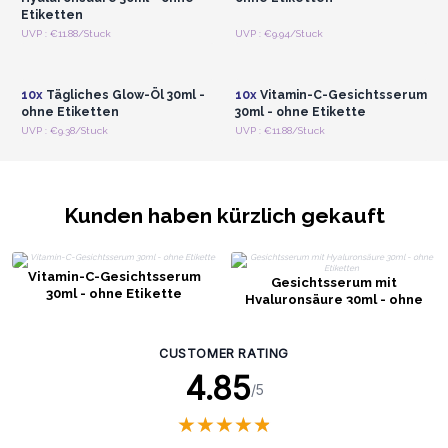
Etiketten
Anmelden oder
Anmelden oder
UVP : €11.88/Stuck
UVP : €9.94/Stuck
Registrieren für
Registrieren für
Großhandelspreise
Großhandelspreise
10x
Tägliches Glow-Öl 30ml -
10x
Vitamin-C-Gesichtsserum
ohne Etiketten
30ml - ohne Etikette
UVP : €9.38/Stuck
UVP : €11.88/Stuck
Kunden haben kürzlich gekauft
Vitamin-C-Gesichtsserum
Gesichtsserum mit
30ml - ohne Etikette
Hyaluronsäure 30ml - ohne
Etiketten
CUSTOMER RATING
4.85
/5
★
★
★
★
★
★
★
★
★
★