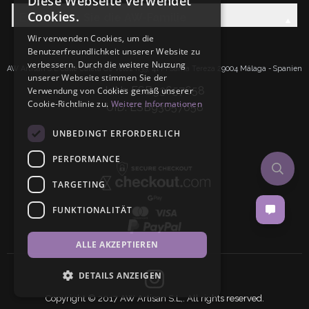
Diese Webseite verwendet
Cookies.
Entdecken Sie die AW-Familie
Wir verwenden Cookies, um die
Benutzerfreundlichkeit unserer Website zu
verbessern. Durch die weitere Nutzung
AW Artisan S.L.Calle Caleta de Velez n39, 41 PI Santa Tereza 29004 Málaga - Spanien
unserer Webseite stimmen Sie der
IdNr: ESB93657658
Verwendung von Cookies gemäß unserer
Cookie-Richtlinie zu.
Weitere Informationen
UID: ESB93657658
UNBEDINGT ERFORDERLICH
PERFORMANCE
TARGETING
FUNKTIONALITÄT
ALLE AKZEPTIEREN
DETAILS ANZEIGEN
Copyright © 2017 AW Artisan S.L,. All rights reserved.