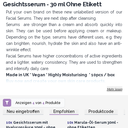
Gesichtsserum - 30 ml Ohne Etikett
Put your own brand on these new unlabelled version of our
Facial Serums. They are next step after cleansing.
Serums are stronger than a cream and absorb quickly into
skin. They can be used before applying cream or makeup.
Depending on the type, serums have different uses, e.g. they
can brighten, nourish, hydrate the skin and also have an anti-
wrinkle effect.
Facial Serums have higher concentrations of active ingredients
and a lighter, watery consistency. They are used to strengthen
and intensify daily care.
Made in UK * Vegan * Highly Moisturising * 10pcs / box
Buy now and create your own skin care products.
Mehr lesen
Anzeigen
4
von
4
Produkte
Anmelden oder
Anmelden oder
Registrieren für
Registrieren für
Neu eingetroffen
Empfohlen
Produktcode
Großhandelspreise
Großhandelspreise
10x
Gesichtsserum mit
10x
Marula-Öl-Serum 30ml -
Hyaluronsäure 30ml - ohne
ohne Etiketten