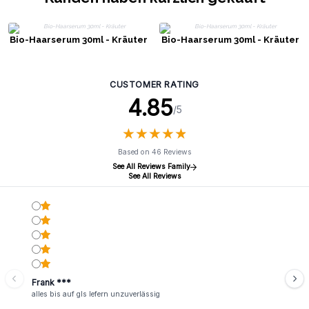
Bio-Haarserum 30ml - Kräuter
Bio-Haarserum 30ml - Kräuter
CUSTOMER RATING
4.85
/5
★
★
★
★
★
★
★
★
★
★
Based on 46 Reviews
See All Reviews Family
See All Reviews
Frank ***
alles bis auf gls lefern unzuverlässig