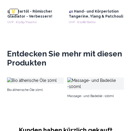
50ml Bartöl - Römischer
4x
Hand- und Körperlotion
Gladiator - Verbessern!
Tangerine, Ylang & Patchouli
UVP : €11.85/Flasche
UVP : €11.88/Bottle
Entdecken Sie mehr mit diesen
Produkten
Ba
Bio ätherische Öle 10ml
Massage- und Badeöle -100ml
Kunden haben kürzlich gekauft