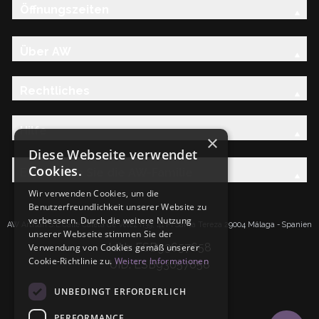
Öffnungszeiten
Über AW
Rechtliches
Hilfe
×
Diese Webseite verwendet
Cookies.
Entdecken Sie die AW-Familie
Wir verwenden Cookies, um die
Benutzerfreundlichkeit unserer Website zu
verbessern. Durch die weitere Nutzung
AW Artisan S.L.Calle Caleta de Velez n39, 41 PI Santa Tereza 29004 Málaga - Spanien
unserer Webseite stimmen Sie der
IdNr: ESB93657658
Verwendung von Cookies gemäß unserer
Cookie-Richtlinie zu.
Weitere Informationen
UID: ESB93657658
UNBEDINGT ERFORDERLICH
PERFORMANCE