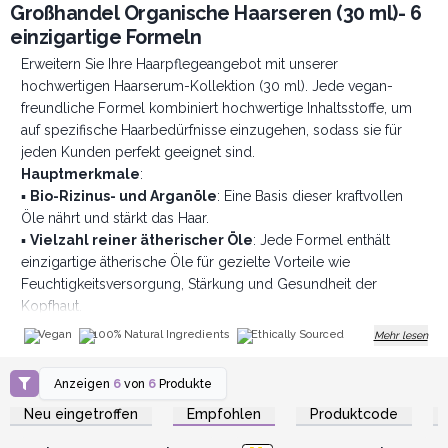
Großhandel Organische Haarseren (30 ml)- 6
einzigartige Formeln
Erweitern Sie Ihre Haarpflegeangebot mit unserer
hochwertigen Haarserum-Kollektion (30 ml). Jede vegan-
freundliche Formel kombiniert hochwertige Inhaltsstoffe, um
auf spezifische Haarbedürfnisse einzugehen, sodass sie für
jeden Kunden perfekt geeignet sind.
Hauptmerkmale
:
▪️
Bio-Rizinus- und Arganöle
: Eine Basis dieser kraftvollen
Öle nährt und stärkt das Haar.
▪️
Vielzahl reiner ätherischer Öle
: Jede Formel enthält
einzigartige ätherische Öle für gezielte Vorteile wie
Feuchtigkeitsversorgung, Stärkung und Gesundheit der
Kopfhaut.
▪️ Elegante Bernsteinflaschen:
Verpackt für ein attraktives
Vegan
100% Natural Ingredients
Ethically Sourced
Mehr lesen
Aussehen und Produktschutz.
Vorteile für Ihr Unternehmen:
Anzeigen
6
von
6
Produkte
Anmelden oder
Anmelden oder
▪️
Gewinnen Sie neue Kunden
: Erweitern Sie Ihre Reichweite
Registrieren für
Registrieren für
Neu eingetroffen
Empfohlen
Produktcode
bei Kunden, die natürliche, gezielte Haarpflegelösungen
Großhandelspreise
Großhandelspreise
suchen.