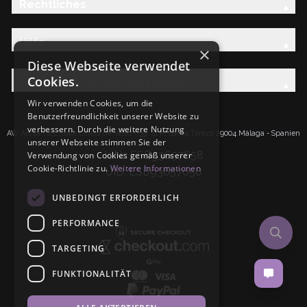
Rechtliches
Hilfe
×
Diese Webseite verwendet
Cookies.
Entdecken Sie die AW-Familie
Wir verwenden Cookies, um die
Benutzerfreundlichkeit unserer Website zu
verbessern. Durch die weitere Nutzung
AW Artisan S.L.Calle Caleta de Velez n39, 41 PI Santa Tereza 29004 Málaga - Spanien
unserer Webseite stimmen Sie der
IdNr: ESB93657658
Verwendung von Cookies gemäß unserer
Cookie-Richtlinie zu.
Weitere Informationen
UID: ESB93657658
UNBEDINGT ERFORDERLICH
PERFORMANCE
TARGETING
FUNKTIONALITÄT