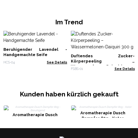
Im Trend
Beruhigender Lavendel -
Handgemachte Seife
Duftendes Zucker-
Körperpeeling –
HCS-04
See Details
Wassermelonen-Daiquiri 300 g
FSBS-01
See Details
Kunden haben kürzlich gekauft
Aromatherapie Dusch
Aromatherapie Dusch
Dampfer 80g - Kater
Dampfer 80g - Beruhigend