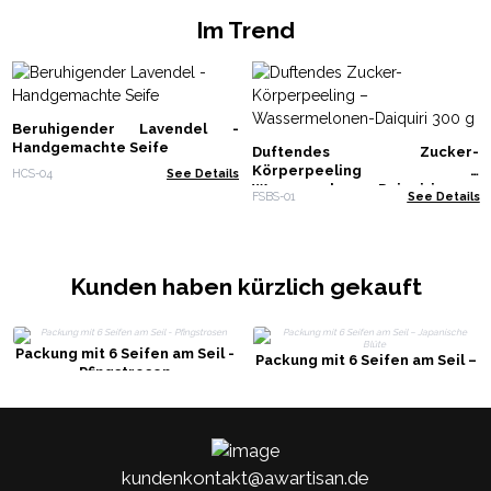
Im Trend
Beruhigender Lavendel -
Handgemachte Seife
Duftendes Zucker-
Körperpeeling –
HCS-04
See Details
Wassermelonen-Daiquiri 300 g
FSBS-01
See Details
Kunden haben kürzlich gekauft
Packung mit 6 Seifen am Seil -
Packung mit 6 Seifen am Seil –
Pfingstrosen
Japanische Blüte
kundenkontakt@awartisan.de