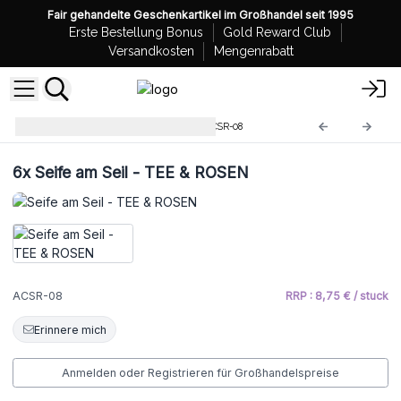
Fair gehandelte Geschenkartikel im Großhandel seit 1995
Erste Bestellung Bonus
Gold Reward Club
Versandkosten
Mengenrabatt
Agnes + Cat Seife am Seil
ACSR-08
6x
Seife am Seil - TEE & ROSEN
ACSR-08
RRP : 8,75 € / stuck
Erinnere mich
Anmelden oder Registrieren für Großhandelspreise