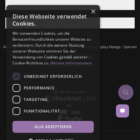
Hilfe
×
Diese Webseite verwendet
Cookies.
Entdecken Sie die AW-Familie
Wir verwenden Cookies, um die
Benutzerfreundlichkeit unserer Website zu
verbessern. Durch die weitere Nutzung
AW Artisan S.L.Calle Caleta de Velez n39, 41 PI Santa Tereza 29004 Málaga - Spanien
unserer Webseite stimmen Sie der
IdNr: ESB93657658
Verwendung von Cookies gemäß unserer
Cookie-Richtlinie zu.
Weitere Informationen
UID: ESB93657658
UNBEDINGT ERFORDERLICH
PERFORMANCE
TARGETING
FUNKTIONALITÄT
ALLE AKZEPTIEREN