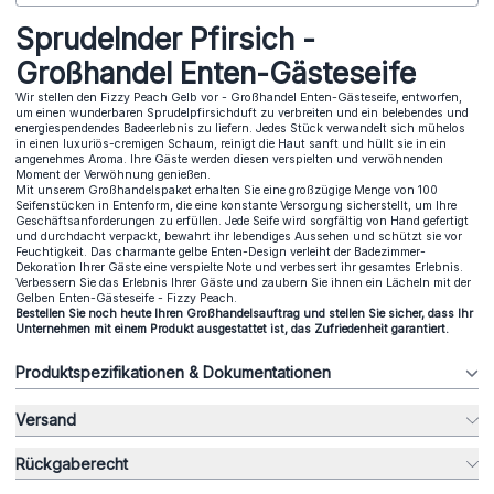
Sprudelnder Pfirsich -
Großhandel Enten-Gästeseife
Wir stellen den Fizzy Peach Gelb vor -
Großhandel Enten-Gästeseife
, entworfen,
um einen wunderbaren Sprudelpfirsichduft zu verbreiten und ein belebendes und
energiespendendes Badeerlebnis zu liefern. Jedes Stück verwandelt sich mühelos
in einen luxuriös-cremigen Schaum, reinigt die Haut sanft und hüllt sie in ein
angenehmes Aroma. Ihre Gäste werden diesen verspielten und verwöhnenden
Moment der Verwöhnung genießen.
Mit unserem Großhandelspaket erhalten Sie eine großzügige Menge von 100
Seifenstücken in Entenform, die eine konstante Versorgung sicherstellt, um Ihre
Geschäftsanforderungen zu erfüllen. Jede Seife wird sorgfältig von Hand gefertigt
und durchdacht verpackt, bewahrt ihr lebendiges Aussehen und schützt sie vor
Feuchtigkeit. Das charmante gelbe Enten-Design verleiht der Badezimmer-
Dekoration Ihrer Gäste eine verspielte Note und verbessert ihr gesamtes Erlebnis.
Verbessern Sie das Erlebnis Ihrer Gäste und zaubern Sie ihnen ein Lächeln mit der
Gelben Enten-Gästeseife - Fizzy Peach.
Bestellen Sie noch heute Ihren Großhandelsauftrag und stellen Sie sicher, dass Ihr
Unternehmen mit einem Produkt ausgestattet ist, das Zufriedenheit garantiert.
Produktspezifikationen & Dokumentationen
Versand
Rückgaberecht