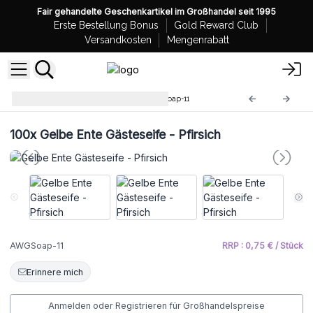
Fair gehandelte Geschenkartikel im Großhandel seit 1995
Erste Bestellung Bonus
Gold Reward Club
Versandkosten
Mengenrabatt
Geformte Gästeseifen
AWGSoap-11
100x
Gelbe Ente Gästeseife - Pfirsich
AWGSoap-11
RRP : 0,75 € / Stück
Erinnere mich
Anmelden oder Registrieren für Großhandelspreise