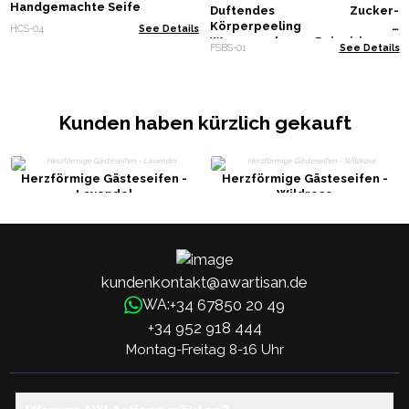
Handgemachte Seife
Duftendes Zucker-
Körperpeeling –
HCS-04
See Details
Wassermelonen-Daiquiri 300 g
FSBS-01
See Details
Kunden haben kürzlich gekauft
Herzförmige Gästeseifen -
Herzförmige Gästeseifen -
Lavendel
Wildrose
kundenkontakt@awartisan.de
+34 67850 20 49
WA:
+34 952 918 444
Montag-Freitag 8-16 Uhr