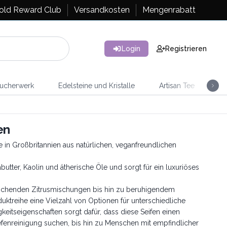
old Reward Club
Versandkosten
Mengenrabatt
Login
Registrieren
ucherwerk
Edelsteine und Kristalle
Artisan Tee
Ra
en
ie in Großbritannien aus natürlichen, veganfreundlichen
utter, Kaolin und ätherische Öle und sorgt für ein luxuriöses
rischenden Zitrusmischungen bis hin zu beruhigendem
uktreihe eine Vielzahl von Optionen für unterschiedliche
keitseigenschaften sorgt dafür, dass diese Seifen einen
efenreinigung suchen, bis hin zu Menschen mit empfindlicher