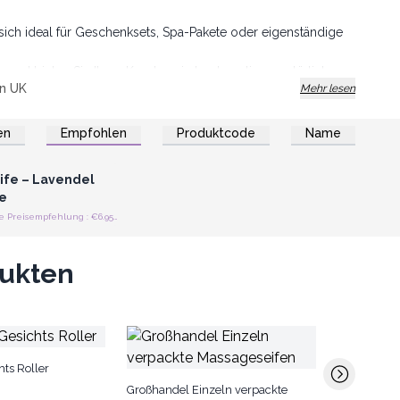
 sich ideal für Geschenksets, Spa-Pakete oder eigenständige
u und bieten Sie Ihren Kunden ein hochwertiges, natürliches
n UK
Mehr lesen
en
Empfohlen
Produktcode
Name
n oder Registrieren
roßhandelspreise
ife – Lavendel
le
Unverbindliche Preisempfehlung : €6.95/Stück
dukten
Tropfenförm
hts Roller
Schwämm
Großhandel Einzeln verpackte