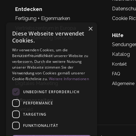
Datenschu
Entdecken
Fertigung + Eigenmarken
Cookie Rich
×
Vertriebszentrum in Europa
Diese Webseite verwendet
Hilfe
Digital Marketing Services
Cookies.
Sendunge
Wir verwenden Cookies, um die
Katalog
Unsere Dienste
Benutzerfreundlichkeit unserer Website zu
verbessern. Durch die weitere Nutzung
Dropshipping
Kontakt
unserer Webseite stimmen Sie der
Verwendung von Cookies gemäß unserer
Fullfilment
FAQ
Cookie-Richtlinie zu.
Weitere Informationen
Digitales Marketing
Allgemeine
UNBEDINGT ERFORDERLICH
Öffnungszeiten
PERFORMANCE
Kontakt
TARGETING
FUNKTIONALITÄT