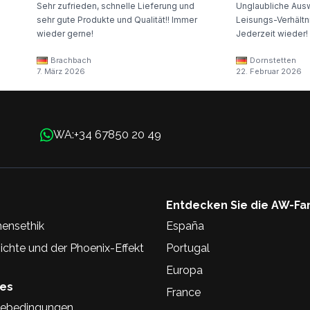
Sehr zufrieden, schnelle Lieferung und
Unglaubliche Ausw
sehr gute Produkte und Qualität!! Immer
Leisungs-Verhältni
wieder gerne!
Jederzeit wieder!
Brachbach
Dornstetten
7. März 2026
22. Februar 2026
+34 67850 20 49
WA:
Entdecken Sie die AW-Fa
ensethik
España
chte und der Phoenix-Effekt
Portugal
Europa
hes
France
ebedingungen