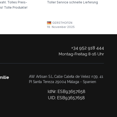
ahl. Tolles Preis-
Toller Service schnelle Lieferung
s! Tolle Produkte!
GERSTHOFEN
19. November 2025
+34 952 918 444
Montag-Freitag 8-16 Uhr
AW Artisan S.L.Calle Caleta de Velez n39, 41
milie
PI Santa Tereza 29004 Málaga - Spanien
IdNr: ESB93657658
UID: ESB93657658