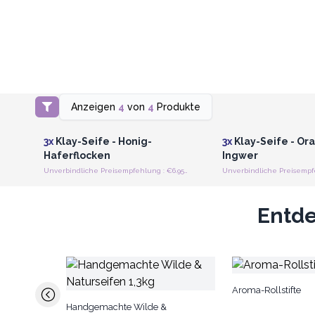
Anzeigen
4
von
4
Produkte
Anmelden oder Registrieren
Anmelden oder Regi
für Großhandelspreise
für Großhandels
3x
Klay-Seife - Honig-
3x
Klay-Seife - Or
Haferflocken
Ingwer
Unverbindliche Preisempfehlung : €6.95/Stück
Entde
Aroma-Rollstifte
Handgemachte Wilde &