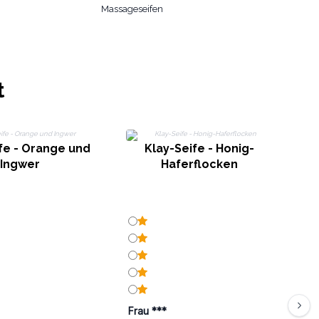
Massageseifen
t
fe - Orange und
Klay-Seife - Honig-
K
Ingwer
Haferflocken
Frau ***