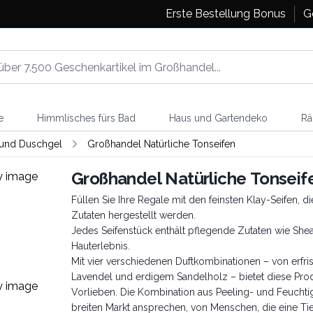
Erste Bestellung Bonus
G
e
Himmlisches fürs Bad
Haus und Gartendeko
Rä
e und Duschgel
Großhandel Natürliche Tonseifen
Großhandel Natürliche Tonseif
Füllen Sie Ihre Regale mit den feinsten Klay-Seifen, d
Zutaten hergestellt werden.
Jedes Seifenstück enthält pflegende Zutaten wie Sheab
Hauterlebnis.
Mit vier verschiedenen Duftkombinationen – von erf
Lavendel und erdigem Sandelholz – bietet diese Prod
Vorlieben. Die Kombination aus Peeling- und Feuchtig
breiten Markt ansprechen, von Menschen, die eine Ti