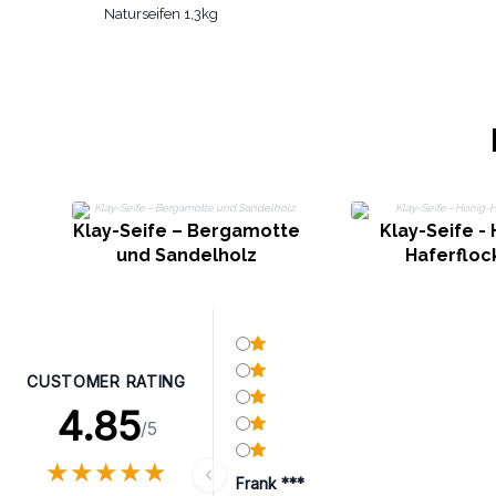
Naturseifen 1,3kg
Klay-Seife – Bergamotte
Klay-Seife -
und Sandelholz
Haferfloc
CUSTOMER RATING
4.85
/5
★
★
★
★
★
★
★
★
★
★
Frank ***