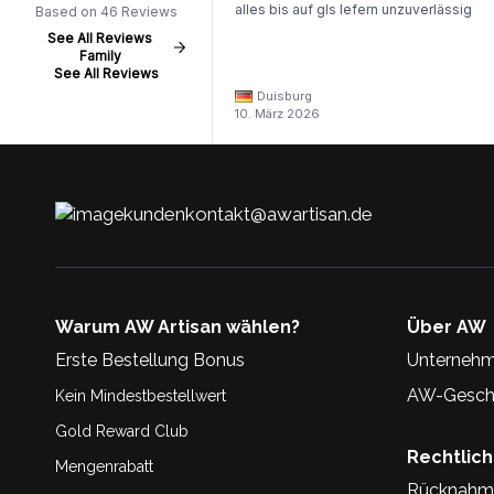
alles bis auf gls lefern unzuverlässig
Based on 46 Reviews
See All Reviews
Family
See All Reviews
Duisburg
10. März 2026
kundenkontakt@awartisan.de
Warum AW Artisan wählen?
Über AW
Erste Bestellung Bonus
Unternehm
AW-Geschi
Kein Mindestbestellwert
Gold Reward Club
Rechtlic
Mengenrabatt
Rücknahm