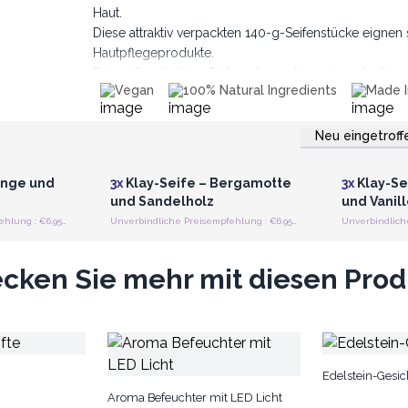
Haut.
Diese attraktiv verpackten 140-g-Seifenstücke eignen
Hautpflegeprodukte.
Fügen Sie die Klay-Seifenreihe zu Ihrem Inventar hinz
Vegan
100% Natural Ingredients
Made I
Produkt, das sie lieben werden.
Neu eingetroff
strieren
Anmelden oder Registrieren
Anmelde
preise
für Großhandelspreise
für G
ange und
3x
Klay-Seife – Bergamotte
3x
Klay-Se
und Sandelholz
und Vanil
Unverbindliche Preisempfehlung : €6.95/Stück
Unverbindliche Preisempfehlung : €6.95/Stück
cken Sie mehr mit diesen Pro
Edelstein-Gesic
Aroma Befeuchter mit LED Licht