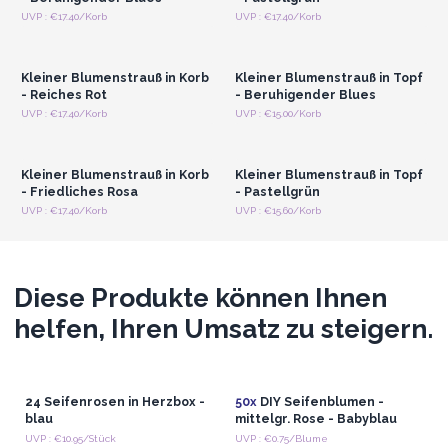
Anmelden oder
Anmelden oder
UVP : €17.40/Korb
UVP : €17.40/Korb
Registrieren für
Registrieren für
Großhandelspreise
Großhandelspreise
Kleiner Blumenstrauß in Korb
Kleiner Blumenstrauß in Topf
- Reiches Rot
- Beruhigender Blues
Anmelden oder
Anmelden oder
UVP : €17.40/Korb
UVP : €15.00/Korb
Registrieren für
Registrieren für
Großhandelspreise
Großhandelspreise
Kleiner Blumenstrauß in Korb
Kleiner Blumenstrauß in Topf
- Friedliches Rosa
- Pastellgrün
UVP : €17.40/Korb
UVP : €15.60/Korb
Diese Produkte können Ihnen
helfen, Ihren Umsatz zu steigern.
24 Seifenrosen in Herzbox -
50x
DIY Seifenblumen -
blau
mittelgr. Rose - Babyblau
UVP : €10.95/Stück
UVP : €0.75/Blume