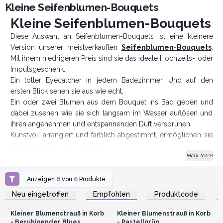
Kleine Seifenblumen-Bouquets
Kleine Seifenblumen-Bouquets
Diese Auswahl an Seifenblumen-Bouquets ist eine kleinere
Version unserer meistverkauften
Seifenblumen-Bouquets
.
Mit ihrem niedrigeren Preis sind sie das ideale Hochzeits- oder
Impulsgeschenk.
Ein toller Eyecatcher in jedem Badezimmer. Und auf den
ersten Blick sehen sie aus wie echt.
Ein oder zwei Blumen aus dem Bouquet ins Bad geben und
dabei zusehen wie sie sich langsam im Wasser auflösen und
ihren angenehmen und entspannenden Duft versprühen.
Kunstvoll arrangiert und farblich abgestimmt, ermöglichen sie
Ihnen ein tolles Verkaufsdisplay.
Mehr lesen
AWArtisan - Produzent und Großhändler seit 1995
Anzeigen
6
von
6
Produkte
Anmelden oder
Anmelden oder
Registrieren für
Registrieren für
Neu eingetroffen
Empfohlen
Produktcode
Großhandelspreise
Großhandelspreise
Kleiner Blumenstrauß in Korb
Kleiner Blumenstrauß in Korb
- Beruhigender Blues
- Pastellgrün