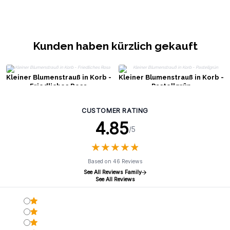
Kunden haben kürzlich gekauft
Kleiner Blumenstrauß in Korb -
Kleiner Blumenstrauß in Korb -
Friedliches Rosa
Pastellgrün
CUSTOMER RATING
4.85
/5
★
★
★
★
★
★
★
★
★
★
Based on 46 Reviews
See All Reviews Family
See All Reviews