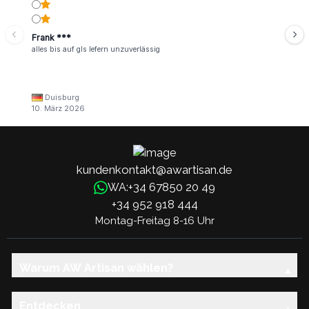
Frank ***
alles bis auf gls lefern unzuverlässig
Duisburg
10. März 2026
kundenkontakt@awartisan.de
+34 67850 20 49
WA:
+34 952 918 444
Montag-Freitag 8-16 Uhr
Warum AW Artisan wählen?
Entdecken