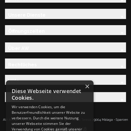
Unsere Dienste
Öffnungszeiten
Über AW
Rechtliches
Hilfe
×
Diese Webseite verwendet
Cookies.
Entdecken Sie die AW-Familie
Wir verwenden Cookies, um die
Benutzerfreundlichkeit unserer Website zu
verbessern. Durch die weitere Nutzung
AW Artisan S.L.Calle Caleta de Velez n39, 41 PI Santa Tereza 29004 Málaga - Spanien
unserer Webseite stimmen Sie der
IdNr: ESB93657658
Verwendung von Cookies gemäß unserer