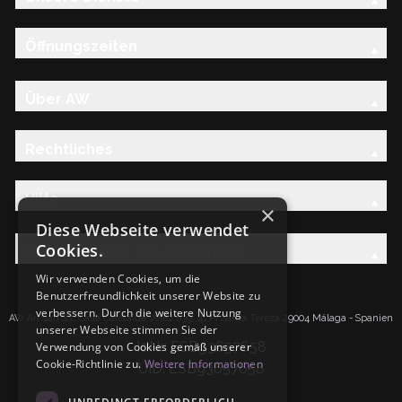
Öffnungszeiten
Über AW
Rechtliches
Hilfe
×
Diese Webseite verwendet
Cookies.
Entdecken Sie die AW-Familie
Wir verwenden Cookies, um die
Benutzerfreundlichkeit unserer Website zu
verbessern. Durch die weitere Nutzung
AW Artisan S.L.Calle Caleta de Velez n39, 41 PI Santa Tereza 29004 Málaga - Spanien
unserer Webseite stimmen Sie der
IdNr: ESB93657658
Verwendung von Cookies gemäß unserer
Cookie-Richtlinie zu.
Weitere Informationen
UID: ESB93657658