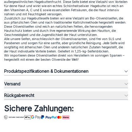
außergewöhnlichen Hagebuttenfrucht. Diese Seife bietet eine Vielzahl von Vorteilen
für deine Haut und wirkt wie ein echtes Schönheitselixier. Hagebutte ist reich an
den Vitaminen A, C und E sowie essenziellen Fettsäuren, die die Haut intensiv
nähren und mit Feuchtigkeit versorgen.
Zusätzlich zur Hagebutteseife bieten wir eine Vielzahl an Bio-Olivenölseifen, die
aus pflanzlichen Ölen und nach traditioneller Kaltrührmethode hergestellt werden.
Diese Olivenölseifen sind reich an natürlichen Fetten, die hervorragenden
Hautschutz bieten und durch ihre regenerierende Wirkung den Hautton, die
Geschmeidigkeit und die Jugendlichkeit der Haut unterstützen.
Alle unsere Seifen, einschliesslich der Olivenölvarianten, sind frei von SLS und
Parabenen und sorgen für eine sanfte, aber gründliche Reinigung. Jede Seife wird
sorgfältig mit ätherischen Ölen und anderen natürlichen Zutaten hergestellt, die
der Haut individuelle Vorteile bieten. Geliefert in 1,25-kg-Seifenblöcken.
Wir importieren diese Olivenölseifen direkt von Herstellern im sonnigen Spanien –
hergestellt mit einem der besten Olivenöle der Welt!
Produktspezifikationen & Dokumentationen
Versand
Rückgaberecht
Sichere Zahlungen: