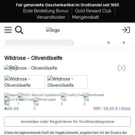
Fair gehandelte Geschenkartikel im Großhandel seit 1995
Erste Bestellung Bonus
Gold Reward Club
Versandkosten
Mengenrabatt
Olivenölseifen 1,25kg
ArtS-05
Wildrose - Olivenölseife
Vegan
100% Natural Ingredients
Cruelty Free
Handmade
SLS & SLES Free
White Label
ArtS-05
RRP : 56,00 € / Stück
Anmelden oder Registrieren für Großhandelspreise
Erlebe die regenerierende Kraft der Hagebutteseife, angereichert mit der Essenz der