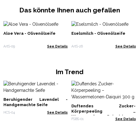
Das könnte Ihnen auch gefallen
Aloe Vera - Olivenölseife
Eselsmilch - Olivenölseife
ArtS-09
See Details
ArtS-26
See Details
Im Trend
Beruhigender Lavendel -
Handgemachte Seife
Duftendes Zucker-
Körperpeeling –
HCS-04
See Details
Wassermelonen-Daiquiri 300 g
FSBS-01
See Details