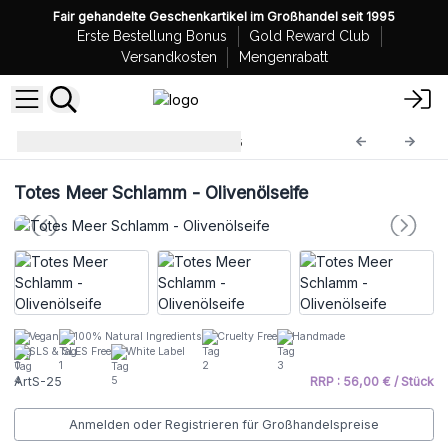
Fair gehandelte Geschenkartikel im Großhandel seit 1995
Erste Bestellung Bonus
Gold Reward Club
Versandkosten
Mengenrabatt
Olivenölseifen 1,25kg
ArtS-25
Totes Meer Schlamm - Olivenölseife
Vegan
100% Natural Ingredients
Cruelty Free
Handmade
SLS & SLES Free
White Label
ArtS-25
RRP : 56,00 € / Stück
Anmelden oder Registrieren für Großhandelspreise