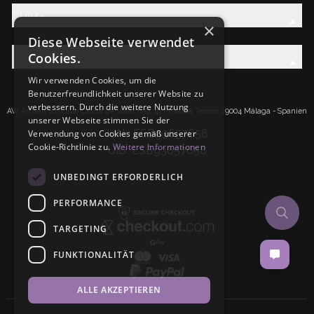
Hilfe
×
Diese Webseite verwendet
Cookies.
Entdecken Sie die AW-Familie
Wir verwenden Cookies, um die
Benutzerfreundlichkeit unserer Website zu
verbessern. Durch die weitere Nutzung
AW Artisan S.L.Calle Caleta de Velez n39, 41 PI Santa Tereza 29004 Málaga - Spanien
unserer Webseite stimmen Sie der
IdNr: ESB93657658
Verwendung von Cookies gemäß unserer
Cookie-Richtlinie zu.
Weitere Informationen
UID: ESB93657658
UNBEDINGT ERFORDERLICH
PERFORMANCE
TARGETING
FUNKTIONALITÄT
ALLE AKZEPTIEREN