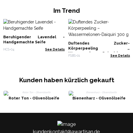
Im Trend
Beruhigender Lavendel -
Handgemachte Seife
Duftendes Zucker-
Körperpeeling –
HCS-04
See Details
Wassermelonen-Daiquiri 300 g
FSBS-01
See Details
Kunden haben kürzlich gekauft
Roter Ton - Olivenölseife
Bienenharz - Olivenölseife
kundenkontakt@awartisan.de