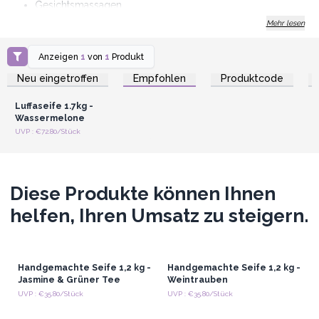
Gesichtsmassagen
Größe: 32x8 cm
Mehr lesen
AWArtisan - Produzent und Großhändler seit 1995
Anzeigen
1
von
1
Produkt
Anmelden oder
Registrieren für
Neu eingetroffen
Empfohlen
Produktcode
Großhandelspreise
Luffaseife 1.7kg -
Wassermelone
UVP : €72.80/Stück
Diese Produkte können Ihnen
helfen, Ihren Umsatz zu steigern.
Handgemachte Seife 1,2 kg -
Handgemachte Seife 1,2 kg -
Jasmine & Grüner Tee
Weintrauben
UVP : €35.80/Stück
UVP : €35.80/Stück