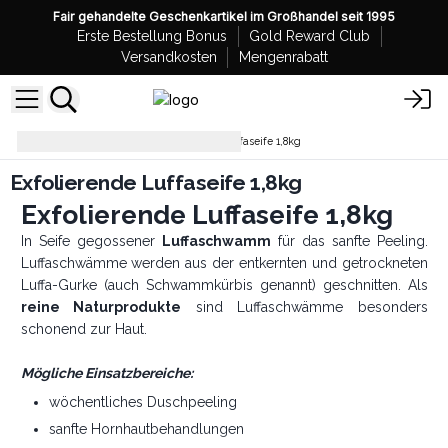
Fair gehandelte Geschenkartikel im Großhandel seit 1995
Erste Bestellung Bonus
Gold Reward Club
Versandkosten
Mengenrabatt
Seifenlaibe
Exfolierende Luffaseife 1,8kg
Exfolierende Luffaseife 1,8kg
Exfolierende Luffaseife 1,8kg
In Seife gegossener
Luffaschwamm
für das sanfte Peeling.
Luffaschwämme werden aus der entkernten und getrockneten
Luffa-Gurke (auch Schwammkürbis genannt) geschnitten. Als
reine Naturprodukte
sind Luffaschwämme besonders
schonend zur Haut.
Mögliche Einsatzbereiche:
wöchentliches Duschpeeling
sanfte Hornhautbehandlungen