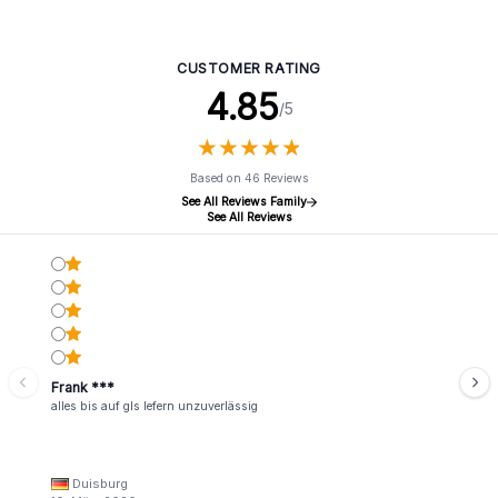
CUSTOMER RATING
4.85
/5
★
★
★
★
★
★
★
★
★
★
Based on 46 Reviews
See All Reviews Family
See All Reviews
Frank ***
alles bis auf gls lefern unzuverlässig
Duisburg