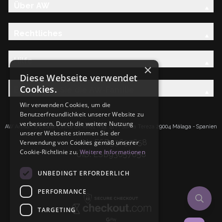
Über AW
Rechtliches
Hilfe
×
Diese Webseite verwendet
Cookies.
Entdecken Sie die AW-Familie
Wir verwenden Cookies, um die
Benutzerfreundlichkeit unserer Website zu
verbessern. Durch die weitere Nutzung
AW Artisan S.L.Calle Caleta de Velez n39, 41 PI Santa Tereza 29004 Málaga - Spanien
unserer Webseite stimmen Sie der
IdNr: ESB93657658
Verwendung von Cookies gemäß unserer
Cookie-Richtlinie zu.
Weitere Informationen
UID: ESB93657658
UNBEDINGT ERFORDERLICH
PERFORMANCE
TARGETING