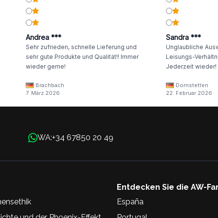
Andrea ***
Sandra ***
Sehr zufrieden, schnelle Lieferung und
Unglaubliche Ausw
sehr gute Produkte und Qualität!! Immer
Leisungs-Verhältni
wieder gerne!
Jederzeit wieder!
Brachbach
Dornstetten
7. März 2026
22. Februar 2026
+34 67850 20 49
WA:
Entdecken Sie die AW-Fa
ensethik
España
chte und der Phoenix-Effekt
Portugal