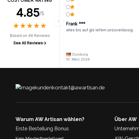
CUSTOMER RATING
4.85
/5
★
★
★
★
★
★
★
★
★
★
Frank ***
alles bis auf gls lefern unzuverlässig
Based on 46 Reviews
See All Reviews
Duisburg
10. März 2026
kundenkontakt@awartisan.de
Warum AW Artisan wählen?
Über AW
Erste Bestellung Bonus
Unternehm
AW-Geschi
Kein Mindestbestellwert