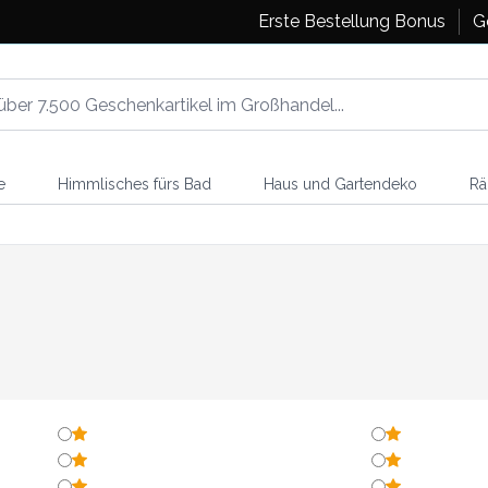
Erste Bestellung Bonus
G
e
Himmlisches fürs Bad
Haus und Gartendeko
Rä