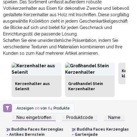
spielen. Das Sortiment umfasst außerdem robuste
Votivkerzenhalter aus Eisen für dekorative Zwecke und liebevoll
gestaltete Kerzenhalter aus Holz mit Inschriften. Diese sorgfältig
ausgewählte Kollektion zieht in jedem Geschenkartikelgeschäft
die Blicke auf sich und bietet für jeden Geschmack und
Einrichtungsstil die passende Lösung.
Schaffen Sie eine unwiderstehliche Präsentation, indem Sie
verschiedene Texturen und Materialien kombinieren und Ihre
Kunden so zum Kauf mehrerer Artikel animieren.
Kerzen
kleiner
Kerzenhalter aus
Großhandel Stein
Selenit
Kerzenhalter
Anzeigen
20
von
64
Produkte
Anmelden oder
Anmelden oder
Registrieren für
Registrieren für
Neu eingetroffen
Produktcode
Name
Großhandelspreise
Großhandelspreise
3x
Buddha Faces Kerzenglas
3x
Buddha Faces Kerzenglas
- Antikes Bernstein
- Gartenjade