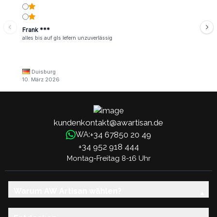
Frank ***
alles bis auf gls lefern unzuverlässig
Duisburg
10. März 2026
kundenkontakt@awartisan.de
+34 67850 20 49
WA:
+34 952 918 444
Montag-Freitag 8-16 Uhr
Warum AW Artisan wählen?