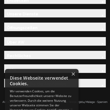
Entdecken
Unsere Dienste
Öffnungszeiten
Über AW
Rechtliches
Hilfe
×
Diese Webseite verwendet
Cookies.
Entdecken Sie die AW-Familie
Wir verwenden Cookies, um die
Benutzerfreundlichkeit unserer Website zu
verbessern. Durch die weitere Nutzung
AW Artisan S.L.Calle Caleta de Velez n39, 41 PI Santa Tereza 29004 Málaga - Spanien
unserer Webseite stimmen Sie der
IdNr: ESB93657658
Verwendung von Cookies gemäß unserer