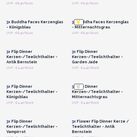
Anmelden oder
Anmelden oder
UVP : €6.30/Stück
UVP : €6.30/Stück
Registrieren für
Registrieren für
Großhandelspreise
Großhandelspreise
3x
Buddha Faces Kerzenglas
3x
Buddha Faces Kerzenglas
- Königsblau
- Mitternachtsgrau
Anmelden oder
Anmelden oder
UVP : €6.30/Stück
UVP : €6.30/Stück
Registrieren für
Registrieren für
Großhandelspreise
Großhandelspreise
3x
Flip Dinner
3x
Flip Dinner
Kerzen-/Teelichthalter -
Kerzen-/Teelichthalter -
Antik Bernstein
Garden Jade
Anmelden oder
Anmelden oder
UVP : €4.40/Stück
UVP : €4.40/Stück
Registrieren für
Registrieren für
Großhandelspreise
Großhandelspreise
3x
Flip Dinner
3x
Flip Dinner
Kerzen-/Teelichthalter -
Kerzen-/Teelichthalter -
Königsblau
Mitternachtsgrau
Anmelden oder
Anmelden oder
UVP : €4.40/Stück
UVP : €4.40/Stück
Registrieren für
Registrieren für
Großhandelspreise
Großhandelspreise
3x
Flip Dinner
3x
Flower Flip Dinner Kerze /
Kerzen-/Teelichthalter -
Teelichthalter - Antik
Vampirrot
Bernstein