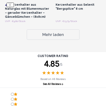
4x
Kerzenhalter aus
Kerzenhalter aus Selenit
Naturglas mit Blumenmuster
"Bergspitze" 8 cm
– gerader Kerzenhalter –
Gänseblümchen – (8x8cm)
UVP : €9.60/Stück
UVP : €13.75/Stück
Mehr laden
CUSTOMER RATING
4.85
/5
★
★
★
★
★
★
★
★
★
★
Based on 46 Reviews
See All Reviews