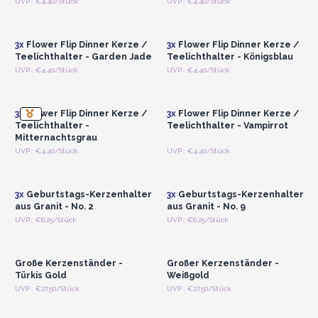
Anmelden oder
Anmelden oder
UVP : €4.40/Stück
UVP : €4.40/Stück
Registrieren für
Registrieren für
Großhandelspreise
Großhandelspreise
3x
Flower Flip Dinner Kerze /
3x
Flower Flip Dinner Kerze /
Teelichthalter - Garden Jade
Teelichthalter - Königsblau
Anmelden oder
Anmelden oder
UVP : €4.40/Stück
UVP : €4.40/Stück
Registrieren für
Registrieren für
Großhandelspreise
Großhandelspreise
3x
Flower Flip Dinner Kerze /
3x
Flower Flip Dinner Kerze /
Teelichthalter -
Teelichthalter - Vampirrot
Mitternachtsgrau
Anmelden oder
Anmelden oder
UVP : €4.40/Stück
UVP : €4.40/Stück
Registrieren für
Registrieren für
Großhandelspreise
Großhandelspreise
3x
Geburtstags-Kerzenhalter
3x
Geburtstags-Kerzenhalter
aus Granit - No. 2
aus Granit - No. 9
Anmelden oder
Anmelden oder
UVP : €6.25/Stück
UVP : €6.25/Stück
Registrieren für
Registrieren für
Großhandelspreise
Großhandelspreise
Große Kerzenständer -
Großer Kerzenständer -
Türkis Gold
Weißgold
Anmelden oder
Anmelden oder
UVP : €27.50/Stück
UVP : €27.50/Stück
Registrieren für
Registrieren für
Großhandelspreise
Großhandelspreise