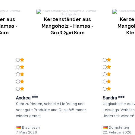
er aus
Kerzenständer aus
Kerze
Hamsa -
Mangoholz - Hamsa -
Mangoh
18cm
Groß 25x18cm
Kle
Andrea ***
Sandra ***
Sehr zufrieden, schnelle Lieferung und
Unglaubliche Ausw
sehr gute Produkte und Qualität!! Immer
Leisungs-Verhältni
wieder gerne!
Jederzeit wieder!
Brachbach
Dornstetten
7. März 2026
22. Februar 2026