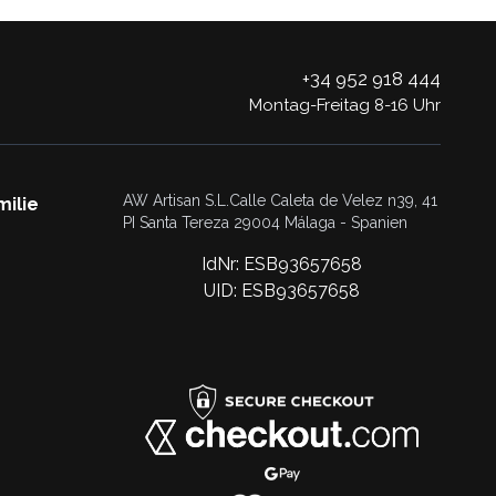
+34 952 918 444
Montag-Freitag 8-16 Uhr
AW Artisan S.L.Calle Caleta de Velez n39, 41
milie
PI Santa Tereza 29004 Málaga - Spanien
IdNr: ESB93657658
UID: ESB93657658