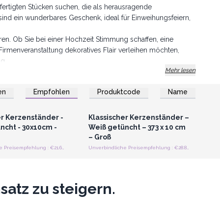
fertigten Stücken suchen, die als herausragende
ind ein wunderbares Geschenk, ideal für Einweihungsfeiern,
uren. Ob Sie bei einer Hochzeit Stimmung schaffen, eine
Firmenveranstaltung dekoratives Flair verleihen möchten,
ng.
Mehr lesen
r Akzentbeleuchtung für jeden besonderen Anlass verwendet
hic bis hin zu klassischer Eleganz.
en
Empfohlen
Produktcode
Name
n Kerzenhaltern, bestellen Sie noch heute.
n oder Registrieren
Anmelden oder Registrieren
roßhandelspreise
für Großhandelspreise
er Kerzenständer -
Klassischer Kerzenständer –
ncht - 30x10cm -
Weiß getüncht – 373 x 10 cm
– Groß
Unverbindliche Preisempfehlung : €21.60/Stück
Unverbindliche Preisempfehlung : €28.80/Stück
atz zu steigern.