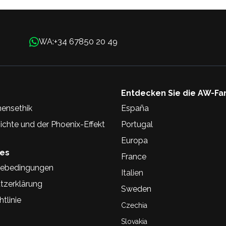
+34 67850 20 49
WA:
Entdecken Sie die AW-Fa
ensethik
España
chte und der Phoenix-Effekt
Portugal
Europa
hes
France
ebedingungen
Italien
tzerklärung
Sweden
tlinie
Czechia
Slovakia