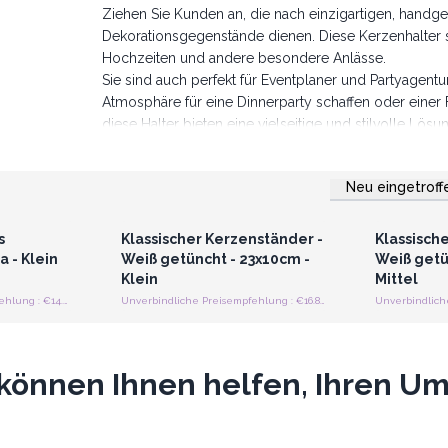
Ziehen Sie Kunden an, die nach einzigartigen, handge
Dekorationsgegenstände dienen. Diese Kerzenhalter s
Hochzeiten und andere besondere Anlässe.
Sie sind auch perfekt für Eventplaner und Partyagent
Atmosphäre für eine Dinnerparty schaffen oder einer 
diese Halter bieten eine vielseitige und stilvolle Lösu
Sie können als Tafelaufsätze, Gangdekorationen ode
werden und passen mühelos in Themen von Bohème-C
Neu eingetroff
Erweitern Sie Ihr Inventar mit unseren hölzerne
strieren
Anmelden oder Registrieren
Anmelde
preise
für Großhandelspreise
für G
s
Klassischer Kerzenständer -
Klassisch
 - Klein
Weiß getüncht - 23x10cm -
Weiß getü
Klein
Mittel
Unverbindliche Preisempfehlung : €14.40/Stück
Unverbindliche Preisempfehlung : €16.80/Stück
können Ihnen helfen, Ihren Ums