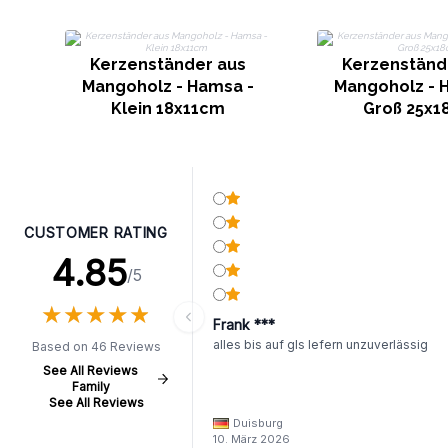
Kerzenständer aus
Kerzenständ
Mangoholz - Hamsa -
Mangoholz - 
Klein 18x11cm
Groß 25x
CUSTOMER RATING
4.85
/5
★
★
★
★
★
★
★
★
★
★
Frank ***
alles bis auf gls lefern unzuverlässig
Based on 46 Reviews
See All Reviews
Family
See All Reviews
Duisburg
10. März 2026