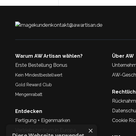
kundenkontakt@awartisan.de
Warum AW Artisan wählen?
Über AW
Erste Bestellung Bonus
Unternehm
AW-Geschi
Kein Mindestbestellwert
Gold Reward Club
Rechtlic
Mengenrabatt
Rücknahm
Datenschu
Entdecken
Fertigung + Eigenmarken
Cookie Rich
×
Vertriebszentrum in Europa
Diese Webseite verwendet