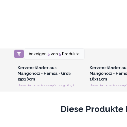
Anzeigen
5
von
5
Produkte
Anmelden oder Registrieren
Anmelden oder Regi
für Großhandelspreise
für Großhandels
Kerzenständer aus
Kerzenständer au
Mangoholz - Hamsa - Groß
Mangoholz - Hamsa
25x18cm
18x11cm
Unverbindliche Preisempfehlung : €19.20/Stück
Diese Produkte 