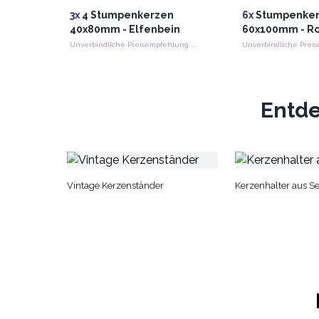
3x
4 Stumpenkerzen
6x
Stumpenke
40x80mm - Elfenbein
60x100mm - R
Unverbindliche Preisempfehlung : €5.40/Candle
Entde
Vintage Kerzenständer
Kerzenhalter aus Se