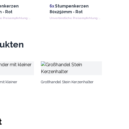
enkerzen
6x
Stumpenkerzen
 - Rot
80x250mm - Rot
Unverbindliche Preisempfehlung : €4.65/Candle
Unverbindliche Preisempfehlung : €11.95/Candle
dukten
it kleiner
Großhandel Stein Kerzenhalter
t