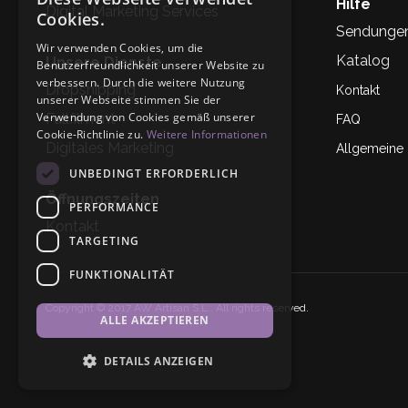
Hilfe
Digital Marketing Services
Cookies.
Sendunge
Wir verwenden Cookies, um die
Katalog
Unsere Dienste
Benutzerfreundlichkeit unserer Website zu
verbessern. Durch die weitere Nutzung
Dropshipping
Kontakt
unserer Webseite stimmen Sie der
Verwendung von Cookies gemäß unserer
Fullfilment
FAQ
Cookie-Richtlinie zu.
Weitere Informationen
Digitales Marketing
Allgemeine
UNBEDINGT ERFORDERLICH
Öffnungszeiten
PERFORMANCE
Kontakt
TARGETING
FUNKTIONALITÄT
Copyright © 2017 AW Artisan S.L,. All rights reserved.
ALLE AKZEPTIEREN
DETAILS ANZEIGEN