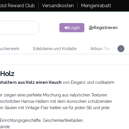
old Reward Club
Versandkosten
Mengenrabatt
Login
Registrieren
ucherwerk
Edelsteine und Kristalle
Artisan Tee
Ra
 Holz
haltern aus Holz einen Hauch
von Eleganz und rustikalem
r zeigen eine perfekte Mischung aus natürlichen Texturen
eschnitzten Hamsa-Haltern mit dem ikonischen schützenden
n Säulen mit Vintage-Flair bieten sie für jeden Stil und jede
inrichtungsgeschäfte, Geschenkartikelläden,
tände.