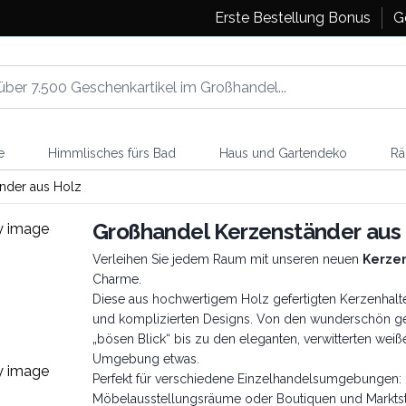
Erste Bestellung Bonus
G
e
Himmlisches fürs Bad
Haus und Gartendeko
Rä
nder aus Holz
Großhandel Kerzenständer aus
Verleihen Sie jedem Raum mit unseren neuen
Kerzen
Charme.
Diese aus hochwertigem Holz gefertigten Kerzenhalte
und komplizierten Designs. Von den wunderschön g
„bösen Blick“ bis zu den eleganten, verwitterten weiße
Umgebung etwas.
Perfekt für verschiedene Einzelhandelsumgebungen: E
Möbelausstellungsräume oder Boutiquen und Markts