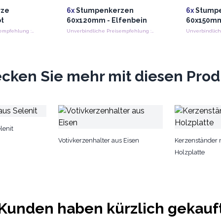
rze
6x
Stumpenkerzen
6x
Stump
ot
60x120mm - Elfenbein
60x150mm
Unverbindliche Preisempfehlung : €3.50/Set
Unverbindliche Preisempfehlung : €3.95/Candle
cken Sie mehr mit diesen Pro
lenit
Votivkerzenhalter aus Eisen
Kerzenständer m
Holzplatte
Kunden haben kürzlich gekauf