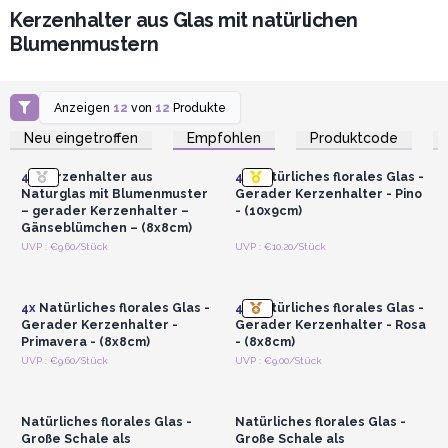
Kerzenhalter aus Glas mit natürlichen
Blumenmustern
Anzeigen
12
von
12
Produkte
Anmelden oder
Anmelden oder
Registrieren für
Registrieren für
Neu eingetroffen
Empfohlen
Produktcode
Großhandelspreise
Großhandelspreise
4x
Kerzenhalter aus
4x
Natürliches florales Glas -
Naturglas mit Blumenmuster
Gerader Kerzenhalter - Pino
– gerader Kerzenhalter –
- (10x9cm)
Gänseblümchen – (8x8cm)
Anmelden oder
Anmelden oder
UVP : €9.60/Stück
UVP : €10.20/Stück
Registrieren für
Registrieren für
Großhandelspreise
Großhandelspreise
4x
Natürliches florales Glas -
4x
Natürliches florales Glas -
Gerader Kerzenhalter -
Gerader Kerzenhalter - Rosa
Primavera - (8x8cm)
- (8x8cm)
Anmelden oder
Anmelden oder
UVP : €9.60/Stück
UVP : €9.00/Stück
Registrieren für
Registrieren für
Großhandelspreise
Großhandelspreise
Natürliches florales Glas -
Natürliches florales Glas -
Große Schale als
Große Schale als