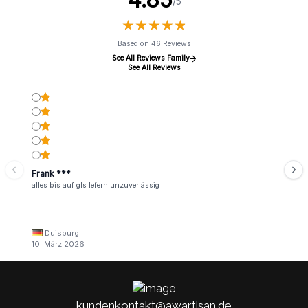
/5
★
★
★
★
★
★
★
★
★
★
Based on 46 Reviews
See All Reviews Family
See All Reviews
Frank ***
alles bis auf gls lefern unzuverlässig
Duisburg
10. März 2026
kundenkontakt@awartisan.de