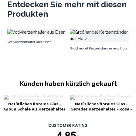
Entdecken Sie mehr mit diesen
Produkten
Gr
Votivkerzenhalter aus Eisen
Ke
Großhandel Kerzenständer aus Holz
Kunden haben kürzlich gekauft
Natürliches florales Glas -
Natürliches florales Glas -
Große Schale als Kerzenhalter
Gerader Kerzenhalter - Rosa -
- Rosa - (12x13cm)
(8x8cm)
CUSTOMER RATING
4.85