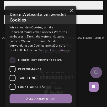
Hilfe
×
Diese Webseite verwendet
Cookies.
Entdecken Sie die AW-Familie
Wir verwenden Cookies, um die
Benutzerfreundlichkeit unserer Website zu
verbessern. Durch die weitere Nutzung
AW Artisan S.L.Calle Caleta de Velez n39, 41 PI Santa Tereza 29004 Málaga - Spanien
unserer Webseite stimmen Sie der
IdNr: ESB93657658
Verwendung von Cookies gemäß unserer
Cookie-Richtlinie zu.
Weitere Informationen
UID: ESB93657658
UNBEDINGT ERFORDERLICH
PERFORMANCE
TARGETING
FUNKTIONALITÄT
ALLE AKZEPTIEREN