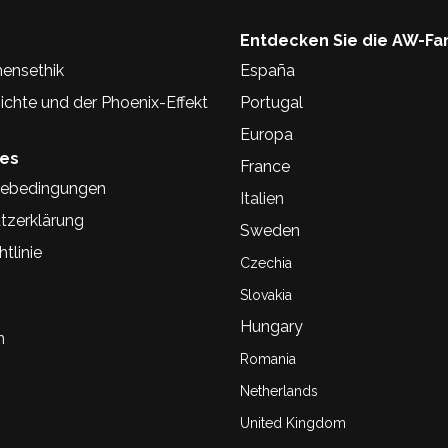
Entdecken Sie die AW-Fa
ensethik
España
chte und der Phoenix-Effekt
Portugal
Europa
hes
France
ebedingungen
Italien
tzerklärung
Sweden
tlinie
Czechia
Slovakia
Hungary
n
Romania
Netherlands
United Kingdom