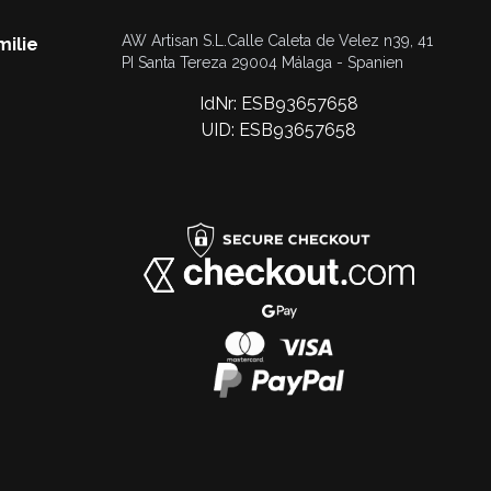
AW Artisan S.L.Calle Caleta de Velez n39, 41
milie
PI Santa Tereza 29004 Málaga - Spanien
IdNr: ESB93657658
UID: ESB93657658