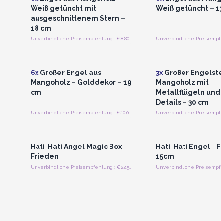
Weiß getüncht mit
Weiß getüncht – 1
ausgeschnittenem Stern –
18 cm
Unverbindliche Preisempfehlung : €8.80/Angel
Anmelden oder Registrieren
Anmelden oder Regi
für Großhandelspreise
für Großhandels
6x
Großer Engel aus
3x
Großer Engelste
Mangoholz – Golddekor – 19
Mangoholz mit
cm
Metallflügeln und
Details – 30 cm
Unverbindliche Preisempfehlung : €10.00/piece
Anmelden oder Registrieren
Anmelden oder Regi
für Großhandelspreise
für Großhandels
Hati-Hati Angel Magic Box –
Hati-Hati Engel - 
Frieden
15cm
Unverbindliche Preisempfehlung : €22.50/Stuck