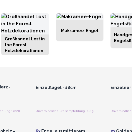
Makramee-Engel
Handges
Großhandel Lost in
Engelsf
the Forest
Holzdekorationen
strieren
Anmelden oder Registrieren
Anmelde
preise
für Großhandelspreise
für G
erz -
Einzelflügel - 18cm
Einzelner
Unverbindliche Preisempfehlung : €12.80/Stück
Unverbindliche Preisempfehlung : €4.55/Stück
strieren
Anmelden oder Registrieren
Anmelde
preise
für Großhandelspreise
für G
oholz –
6x
Engel aus mittlerem
2x
Golden