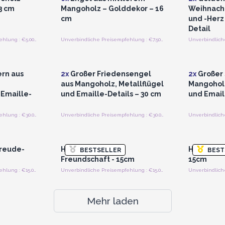
3 cm
Mangoholz – Golddekor – 16
Weihnach
cm
und -Herz
Detail
Unverbindliche Preisempfehlung : €5.00/Angel
Unverbindliche Preisempfehlung : €7.50/Angel
strieren
Anmelden oder Registrieren
Anmelde
preise
für Großhandelspreise
für G
rn aus
2x
Großer Friedensengel
2x
Großer 
aus Mangoholz, Metallflügel
Mangoholz
 Emaille-
und Emaille-Details – 30 cm
und Email
Unverbindliche Preisempfehlung : €30.00/Stück
Unverbindliche Preisempfehlung : €30.00/Stück
strieren
Anmelden oder Registrieren
Anmelde
preise
für Großhandelspreise
für G
Freude-
Hati-Hati Engel -
Hati-Hati 
BESTSELLER
BEST
Freundschaft - 15cm
15cm
Unverbindliche Preisempfehlung : €15.00/Engel
Unverbindliche Preisempfehlung : €15.00/Engel
Mehr laden