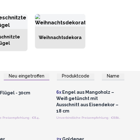
chnitzte
Weihnachtsdekoration
lügel
Neu eingetroffen
Produktcode
Name
n oder Registrieren
Anmelden oder Registrieren
roßhandelspreise
für Großhandelspreise
6x
Engel aus Mangoholz –
 Flügel - 30cm
Weiß getüncht mit
Ausschnitt aus Eisendekor –
18 cm
Unverbindliche Preisempfehlung : €8.40/Stück
Unverbindliche Preisempfehlung : €8.80/Stück
n oder Registrieren
Anmelden oder Registrieren
roßhandelspreise
für Großhandelspreise
er
2x
Goldener