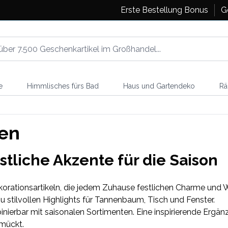
Erste Bestellung Bonus
G
e
Himmlisches fürs Bad
Haus und Gartendeko
Rä
en
tliche Akzente für die Saison
rationsartikeln, die jedem Zuhause festlichen Charme und Wär
 stilvollen Highlights für Tannenbaum, Tisch und Fenster.
inierbar mit saisonalen Sortimenten. Eine inspirierende Ergän
mückt.