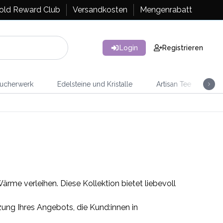
old Reward Club
Versandkosten
Mengenrabatt
Login
Registrieren
ucherwerk
Edelsteine und Kristalle
Artisan Tee
Ra
me verleihen. Diese Kollektion bietet liebevoll
zung Ihres Angebots, die Kund:innen in