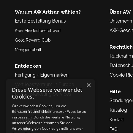
Warum AW Artisan wählen?
Über AW
Erste Bestellung Bonus
Unternehm
AW-Geschi
Kein Mindestbestellwert
Gold Reward Club
Rechtlic
Mengenrabatt
Rücknahm
Datenschu
Entdecken
Fertigung + Eigenmarken
Cookie Rich
×
Vertriebszentrum in Europa
Diese Webseite verwendet
Hilfe
Digital Marketing Services
Cookies.
Sendunge
Wir verwenden Cookies, um die
Katalog
Unsere Dienste
Benutzerfreundlichkeit unserer Website zu
verbessern. Durch die weitere Nutzung
Dropshipping
Kontakt
unserer Webseite stimmen Sie der
Verwendung von Cookies gemäß unserer
Fullfilment
FAQ