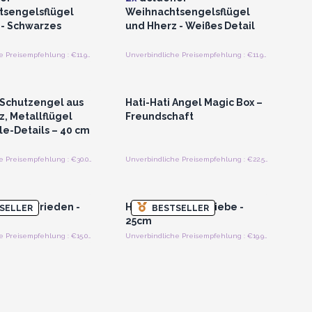
tsengelsflügel
Weihnachtsengelsflügel
 - Schwarzes
und Hherz - Weißes Detail
Unverbindliche Preisempfehlung : €11.90/Stück
Unverbindliche Preisempfehlung : €11.90/Stück
n oder Registrieren
Anmelden oder Registrieren
roßhandelspreise
für Großhandelspreise
Schutzengel aus
Hati-Hati Angel Magic Box –
, Metallflügel
Freundschaft
le-Details – 40 cm
Unverbindliche Preisempfehlung : €30.00/Stück
Unverbindliche Preisempfehlung : €22.50/Stuck
n oder Registrieren
Anmelden oder Registrieren
roßhandelspreise
für Großhandelspreise
Engel - Frieden -
Hati-Hati Engel -Liebe -
SELLER
BESTSELLER
25cm
Unverbindliche Preisempfehlung : €15.00/Engel
Unverbindliche Preisempfehlung : €19.95/Engel