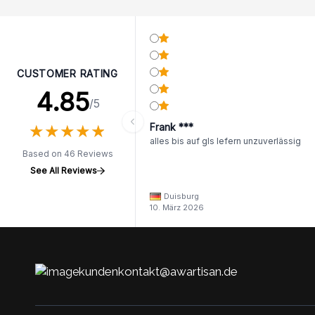
CUSTOMER RATING
4.85
/5
★
★
★
★
★
★
★
★
★
★
Frank ***
alles bis auf gls lefern unzuverlässig
Based on 46 Reviews
See All Reviews
Duisburg
10. März 2026
kundenkontakt@awartisan.de