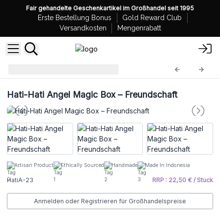
Fair gehandelte Geschenkartikel im Großhandel seit 1995
Erste Bestellung Bonus
Gold Reward Club
Versandkosten
Mengenrabatt
Hati Hati - Engel
HatiA-23
Hati-Hati Angel Magic Box – Freundschaft
Artisan Product
Ethically Sourced
Handmade
Made In Indonesia
HatiA-23
RRP : 22,50 € / Stuck
Anmelden oder Registrieren für Großhandelspreise