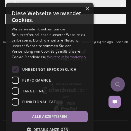
Hilfe
×
Diese Webseite verwendet
Cookies.
Entdecken Sie die AW-Familie
Wir verwenden Cookies, um die
Benutzerfreundlichkeit unserer Website zu
verbessern. Durch die weitere Nutzung
AW Artisan S.L.Calle Caleta de Velez n39, 41 PI Santa Tereza 29004 Málaga - Spanien
unserer Webseite stimmen Sie der
IdNr: ESB93657658
Verwendung von Cookies gemäß unserer
Cookie-Richtlinie zu.
Weitere Informationen
UID: ESB93657658
UNBEDINGT ERFORDERLICH
PERFORMANCE
TARGETING
FUNKTIONALITÄT
ALLE AKZEPTIEREN
DETAILS ANZEIGEN