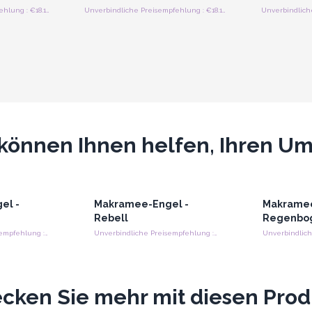
Unverbindliche Preisempfehlung : €18.10/Engel
Unverbindliche Preisempfehlung : €18.10/Engel
können Ihnen helfen, Ihren Ums
el -
Makramee-Engel -
Makramee
Rebell
Regenbo
Unverbindliche Preisempfehlung : €10.35/stück
Unverbindliche Preisempfehlung : €10.35/stück
cken Sie mehr mit diesen Pro