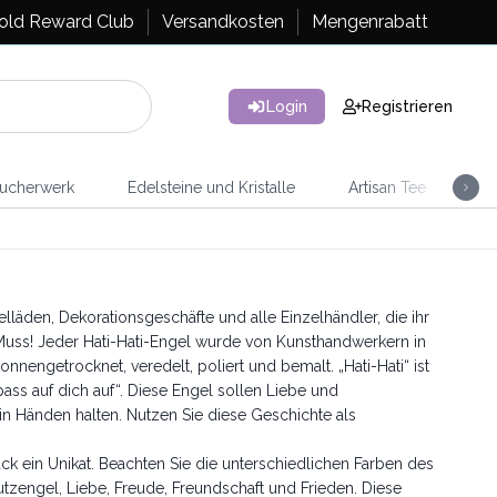
old Reward Club
Versandkosten
Mengenrabatt
Login
Registrieren
ucherwerk
Edelsteine und Kristalle
Artisan Tee
Ra
lläden, Dekorationsgeschäfte und alle Einzelhändler, die ihr
 Muss! Jeder Hati-Hati-Engel wurde von Kunsthandwerkern in
nnengetrocknet, veredelt, poliert und bemalt. „Hati-Hati“ ist
ss auf dich auf“. Diese Engel sollen Liebe und
 in Händen halten. Nutzen Sie diese Geschichte als
tück ein Unikat. Beachten Sie die unterschiedlichen Farben des
tzengel, Liebe, Freude, Freundschaft und Frieden. Diese