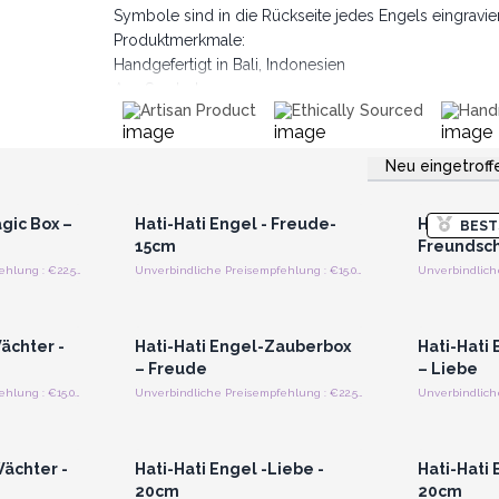
Symbole sind in die Rückseite jedes Engels eingravier
Produktmerkmale:
Handgefertigt in Bali, Indonesien
Aus Suarholz
Artisan Product
Ethically Sourced
Han
Gewicht: ca. 120–280 Gramm
Größe: 14, 15, 20 oder 25 cm hoch
Erhältlich in 16 Modellen; detaillierte Informationen fi
Neu eingetroff
strieren
Anmelden oder Registrieren
Anmelde
preise
für Großhandelspreise
für G
Sichern Sie sich jetzt diese einzigartige Holzdekoratio
gic Box –
Hati-Hati Engel - Freude-
Hati-Hati 
BEST
15cm
Freundsch
Unverbindliche Preisempfehlung : €22.50/Stuck
Unverbindliche Preisempfehlung : €15.00/Engel
strieren
Anmelden oder Registrieren
Anmelde
preise
für Großhandelspreise
für G
ächter -
Hati-Hati Engel-Zauberbox
Hati-Hati
– Freude
– Liebe
Unverbindliche Preisempfehlung : €15.00/Engel
Unverbindliche Preisempfehlung : €22.50/Stuck
strieren
Anmelden oder Registrieren
Anmelde
preise
für Großhandelspreise
für G
Wächter -
Hati-Hati Engel -Liebe -
Hati-Hati 
20cm
20cm