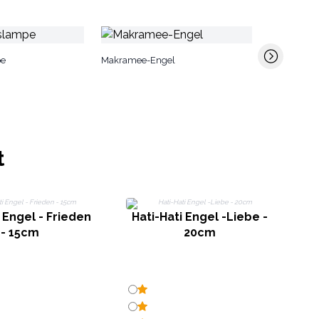
Weihnachts
pe
Makramee-Engel
t
 Engel - Frieden
Hati-Hati Engel -Liebe -
- 15cm
20cm