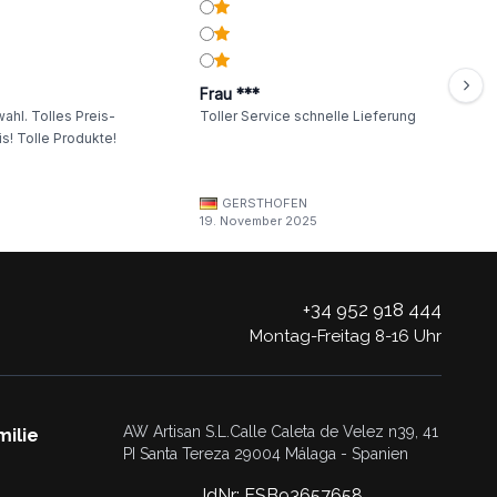
Frau ***
ahl. Tolles Preis-
Toller Service schnelle Lieferung
s! Tolle Produkte!
GERSTHOFEN
19. November 2025
+34 952 918 444
Montag-Freitag 8-16 Uhr
AW Artisan S.L.Calle Caleta de Velez n39, 41
milie
PI Santa Tereza 29004 Málaga - Spanien
IdNr: ESB93657658