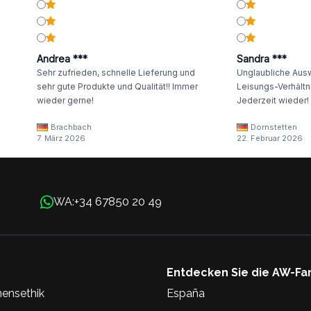
Andrea ***
Sandra ***
Sehr zufrieden, schnelle Lieferung und
Unglaubliche Ausw
sehr gute Produkte und Qualität!! Immer
Leisungs-Verhältni
wieder gerne!
Jederzeit wieder!
Brachbach
Dornstetten
7. März 2026
22. Februar 2026
+34 67850 20 49
WA:
Entdecken Sie die AW-Fa
ensethik
España