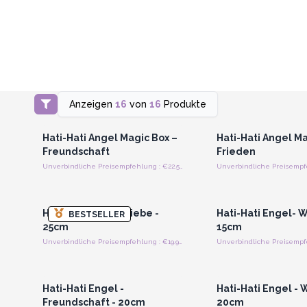
Anzeigen
16
von
16
Produkte
Anmelden oder Registrieren
Anmelden oder Regi
für Großhandelspreise
für Großhandels
Hati-Hati Angel Magic Box –
Hati-Hati Angel Ma
Freundschaft
Frieden
Unverbindliche Preisempfehlung : €22.50/Stuck
Anmelden oder Registrieren
Anmelden oder Regi
für Großhandelspreise
für Großhandels
Hati-Hati Engel -Liebe -
Hati-Hati Engel- W
BESTSELLER
25cm
15cm
Unverbindliche Preisempfehlung : €19.95/Engel
Anmelden oder Registrieren
Anmelden oder Regi
für Großhandelspreise
für Großhandels
Hati-Hati Engel -
Hati-Hati Engel - 
Freundschaft - 20cm
20cm