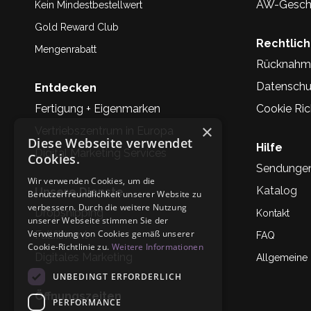
AW-Geschi
Kein Mindestbestellwert
Gold Reward Club
Rechtlic
Mengenrabatt
Rücknahm
Datenschu
Entdecken
Fertigung + Eigenmarken
Cookie Rich
×
Vertriebszentrum in Europa
Diese Webseite verwendet
Hilfe
Digital Marketing Services
Cookies.
Sendunge
Wir verwenden Cookies, um die
Katalog
Unsere Dienste
Benutzerfreundlichkeit unserer Website zu
verbessern. Durch die weitere Nutzung
Dropshipping
Kontakt
unserer Webseite stimmen Sie der
Verwendung von Cookies gemäß unserer
Fullfilment
FAQ
Cookie-Richtlinie zu.
Weitere Informationen
Digitales Marketing
Allgemeine
UNBEDINGT ERFORDERLICH
Öffnungszeiten
PERFORMANCE