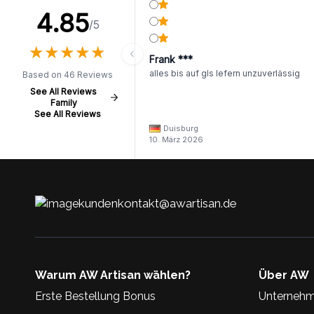
4.85
/5
★
★
★
★
★
★
★
★
★
★
Frank ***
alles bis auf gls lefern unzuverlässig
Based on 46 Reviews
See All Reviews
Family
See All Reviews
Duisburg
10. März 2026
kundenkontakt@awartisan.de
Warum AW Artisan wählen?
Über AW
Erste Bestellung Bonus
Unternehm