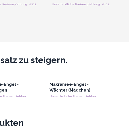
Unverbindliche Preisempfehlung : €18.10/Engel
Unverbindliche Preisempfehlung : €18.10/Engel
atz zu steigern.
-Engel -
Makramee-Engel -
gen
Wächter (Mädchen)
Unverbindliche Preisempfehlung : €10.35/stück
Unverbindliche Preisempfehlung : €10.35/stück
dukten