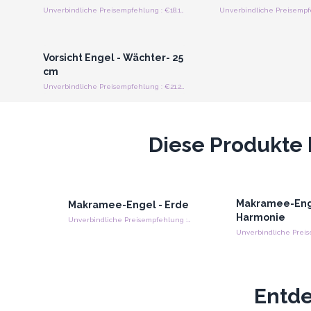
Unverbindliche Preisempfehlung : €18.10/Engel
Anmelden oder Registrieren
für Großhandelspreise
Vorsicht Engel - Wächter- 25
cm
Unverbindliche Preisempfehlung : €21.20/Stück
Diese Produkte 
Makramee-Eng
Makramee-Engel - Erde
Harmonie
Unverbindliche Preisempfehlung : €10.35/stück
Entde