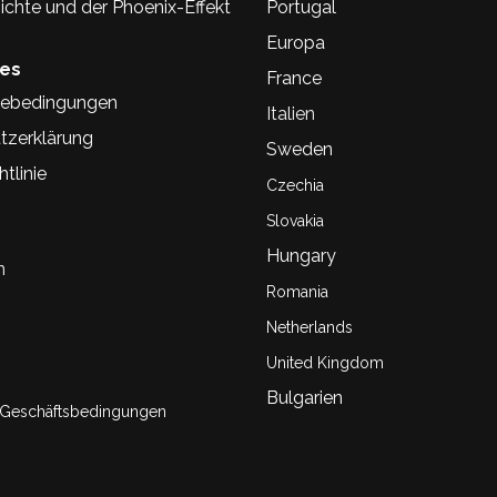
chte und der Phoenix-Effekt
Portugal
Europa
hes
France
ebedingungen
Italien
tzerklärung
Sweden
tlinie
Czechia
Slovakia
Hungary
n
Romania
Netherlands
United Kingdom
Bulgarien
 Geschäftsbedingungen