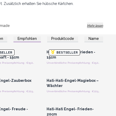
t. Zusätzlich erhalten Sie hübsche Kärtchen.
dmade
Mehr lesen
nden Sie auf der jeweiligen Produktseite.
en
Empfohlen
Produktcode
Name
n oder Registrieren
Anmelden oder Registrieren
roßhandelspreise
für Großhandelspreise
n für Ihr Geschäft!
Engel -
Hati-Hati Engel - Frieden -
SELLER
BESTSELLER
aft - 15cm
15cm
Unverbindliche Preisempfehlung : €15.00/Engel
Unverbindliche Preisempfehlung : €15.00/Engel
n oder Registrieren
Anmelden oder Registrieren
roßhandelspreise
für Großhandelspreise
 Engel-Zauberbox
Hati-Hati-Engel-Magiebox –
Wächter
Unverbindliche Preisempfehlung : €22.50/Stuck
Unverbindliche Preisempfehlung : €22.50/Stuck
n oder Registrieren
Anmelden oder Registrieren
roßhandelspreise
für Großhandelspreise
Engel- Freude -
Hati-Hati Engel- Frieden-
20cm