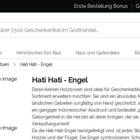
Erste Bestellung Bonus
G
e
Himmlisches fürs Bad
Haus und Gartendeko
Rä
tuen
Hati Hati - Engel
Hati Hati - Engel
Diese kleinen Holzboxen sind ideal für Geschenkartike
Sortiment erweitern möchten. Sie sind ein absolutes
ländlichen Gebieten sorgfältig von Hand geschnitzt, so
ein gängiger indonesischer Ausdruck und bedeutet „pa
Geborgenheit in die Herzen all derer bringen, die sie
Verkaufsargument!
Da die Hati-Hati-Engel handgefertigt sind, ist jedes S
Holzes und der Flügel. Die Engel symbolisieren: Schu