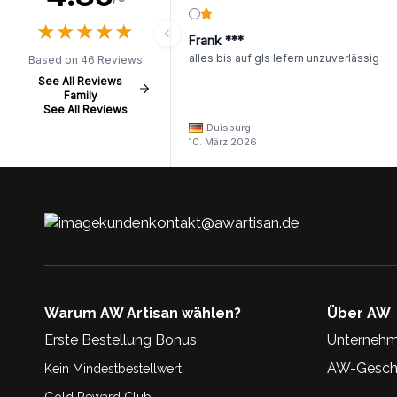
★
★
★
★
★
★
★
★
★
★
Frank ***
alles bis auf gls lefern unzuverlässig
Based on 46 Reviews
See All Reviews
Family
See All Reviews
Duisburg
10. März 2026
kundenkontakt@awartisan.de
Warum AW Artisan wählen?
Über AW
Erste Bestellung Bonus
Unternehm
AW-Geschi
Kein Mindestbestellwert