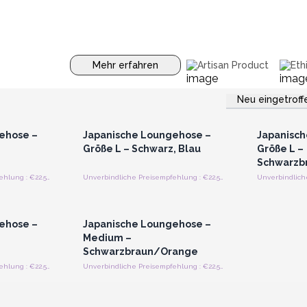
Mehr erfahren
Artisan Product
Eth
Neu eingetroff
strieren
Anmelden oder Registrieren
Anmelde
preise
für Großhandelspreise
für G
ehose –
Japanische Loungehose –
Japanisch
Größe L – Schwarz, Blau
Größe L –
Schwarzb
Unverbindliche Preisempfehlung : €22.50/Stück
Unverbindliche Preisempfehlung : €22.50/Stück
strieren
Anmelden oder Registrieren
preise
für Großhandelspreise
ehose –
Japanische Loungehose –
Medium –
Schwarzbraun/Orange
Unverbindliche Preisempfehlung : €22.50/Stück
Unverbindliche Preisempfehlung : €22.50/Stück