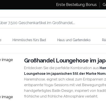
Erste Bestellung Bonus
G
e
Himmlisches fürs Bad
Haus und Gartendeko
Rä
Großhandel Loungehose im japa
Entdecken Sie die perfekte Kombination aus
Han
Loungehose im japanischen Stil der Marke Noma
Haremshose, eignet sich ideal zum Entspannen z
entspannte Yoga-Sessions mit viel Bewegungsfreih
handgefertigtes Batik-Design, inspiriert von tradi
fröhliche und fröhliche Atmosphäre verleiht.