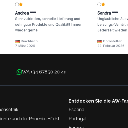
Andrea ***
Sandra ***
Sehr zufrieden, schnelle Lieferung und
Unglaubliche Ausw
sehr gute Produkte und Qualität!! Immer
Leisungs-Verhältni
wieder gerne!
Jederzeit wieder!
Brachbach
Dornstetten
7. März 2026
22. Februar 2026
+34 67850 20 49
WA:
Entdecken Sie die AW-Fa
ensethik
España
chte und der Phoenix-Effekt
Portugal
Europa