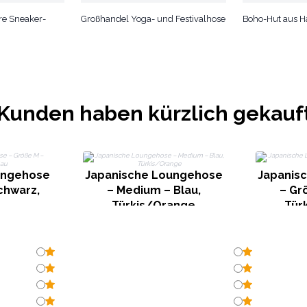
re Sneaker-
Großhandel Yoga- und Festivalhose
Boho-Hut aus 
Kunden haben kürzlich gekauf
ungehose
Japanische Loungehose
Japanis
chwarz,
– Medium – Blau,
– Grö
Türkis/Orange
Tür