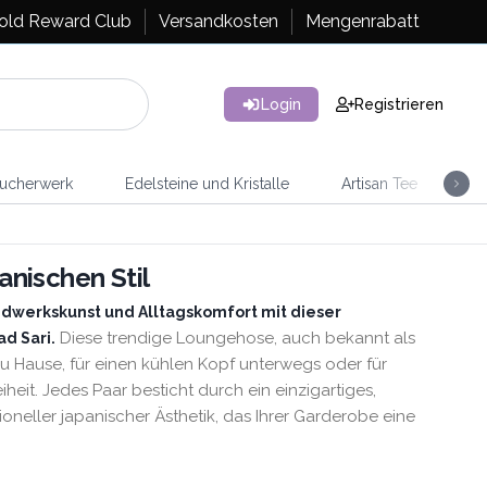
old Reward Club
Versandkosten
Mengenrabatt
Login
Registrieren
ucherwerk
Edelsteine und Kristalle
Artisan Tee
Ra
nischen Stil
dwerkskunst und Alltagskomfort mit dieser
Diese trendige Loungehose, auch bekannt als
d Sari.
u Hause, für einen kühlen Kopf unterwegs oder für
eit. Jedes Paar besticht durch ein einzigartiges,
tioneller japanischer Ästhetik, das Ihrer Garderobe eine