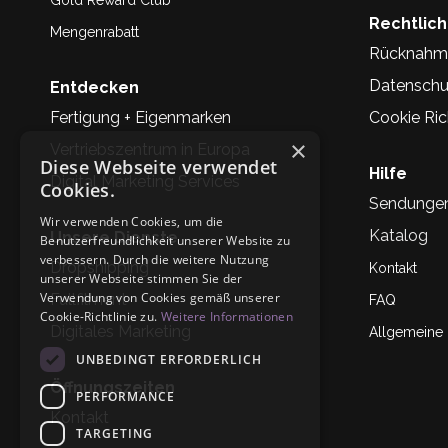
Gold Reward Club
Rechtlic
Mengenrabatt
Rücknahm
Datenschu
Entdecken
Fertigung + Eigenmarken
Cookie Rich
×
Vertriebszentrum in Europa
Diese Webseite verwendet
Hilfe
Digital Marketing Services
Cookies.
Sendunge
Wir verwenden Cookies, um die
Katalog
Unsere Dienste
Benutzerfreundlichkeit unserer Website zu
verbessern. Durch die weitere Nutzung
Dropshipping
Kontakt
unserer Webseite stimmen Sie der
Verwendung von Cookies gemäß unserer
Fullfilment
FAQ
Cookie-Richtlinie zu.
Weitere Informationen
Digitales Marketing
Allgemeine
UNBEDINGT ERFORDERLICH
Öffnungszeiten
PERFORMANCE
Kontakt
TARGETING