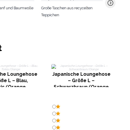
– Parios, K
Hanf und Baumwolle
Große Taschen aus recycelten
Teppichen
t
J
– 
che Loungehose
Japanische Loungehose
ße L – Blau,
– Größe L –
kis/Orange
Schwarzbraun/Orange