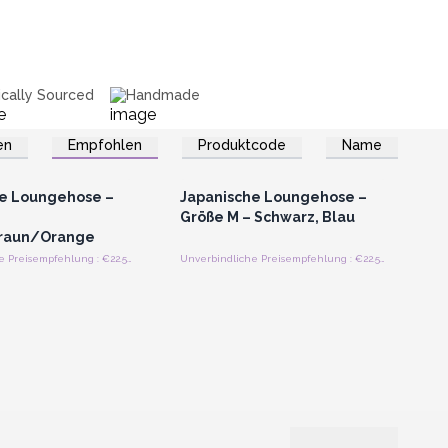
ically Sourced
Handmade
en
Empfohlen
Produktcode
Name
n oder Registrieren
Anmelden oder Registrieren
roßhandelspreise
für Großhandelspreise
e Loungehose –
Japanische Loungehose –
Größe M – Schwarz, Blau
raun/Orange
Unverbindliche Preisempfehlung : €22.50/Stück
Unverbindliche Preisempfehlung : €22.50/Stück