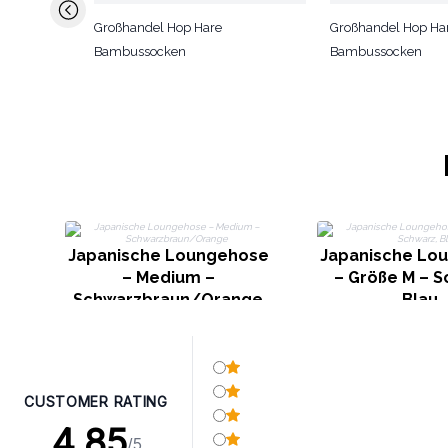
Großhandel Hop Hare
Großhandel Hop Ha
Bambussocken
Bambussocken
Japanische Loungehose
Japanische Lo
– Medium –
– Größe M – S
Schwarzbraun/Orange
Blau
CUSTOMER RATING
4.85
/5