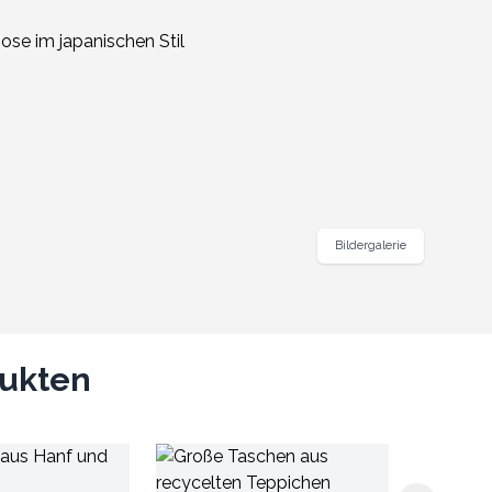
Bildergalerie
dukten
Großhandel 