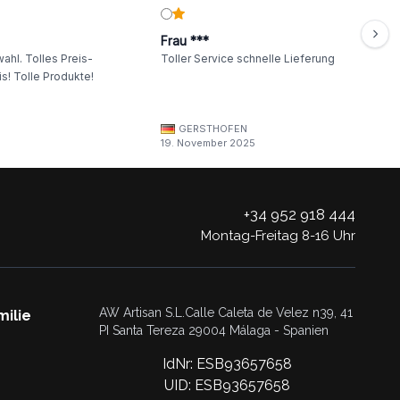
Frau ***
ahl. Tolles Preis-
Toller Service schnelle Lieferung
s! Tolle Produkte!
GERSTHOFEN
19. November 2025
+34 952 918 444
Montag-Freitag 8-16 Uhr
AW Artisan S.L.Calle Caleta de Velez n39, 41
milie
PI Santa Tereza 29004 Málaga - Spanien
IdNr: ESB93657658
UID: ESB93657658