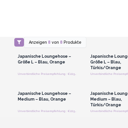
Anzeigen
8
von
8
Produkte
Anmelden oder Registrieren
Anmelden oder Regi
für Großhandelspreise
für Großhandels
Japanische Loungehose –
Japanische Loung
Größe L – Blau, Orange
Größe L – Blau,
Türkis/Orange
Unverbindliche Preisempfehlung : €22.50/Stück
Anmelden oder Registrieren
Anmelden oder Regi
für Großhandelspreise
für Großhandels
Japanische Loungehose –
Japanische Loung
Medium – Blau, Orange
Medium – Blau,
Türkis/Orange
Unverbindliche Preisempfehlung : €22.50/Stück