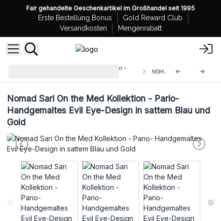
Fair gehandelte Geschenkartikel im Großhandel seit 1995
Erste Bestellung Bonus
Gold Reward Club
Versandkosten
Mengenrabatt
Großhandel Mediterrane Kollektion –
NSMed-02
Parios, Kaftans und Loungehosen
Nomad Sari On the Med Kollektion - Pario-
Handgemaltes Evil Eye-Design in sattem Blau und
Gold