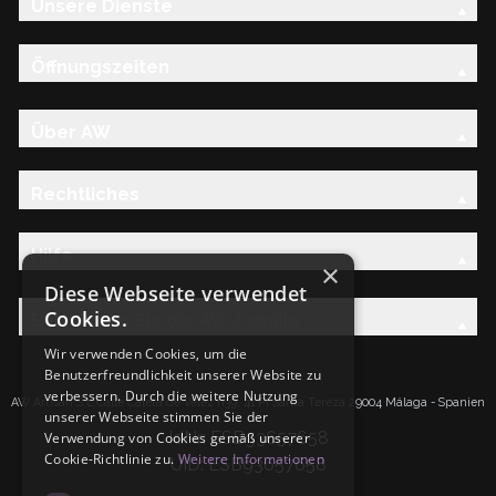
Unsere Dienste
Öffnungszeiten
Über AW
Rechtliches
Hilfe
×
Diese Webseite verwendet
Cookies.
Entdecken Sie die AW-Familie
Wir verwenden Cookies, um die
Benutzerfreundlichkeit unserer Website zu
verbessern. Durch die weitere Nutzung
AW Artisan S.L.Calle Caleta de Velez n39, 41 PI Santa Tereza 29004 Málaga - Spanien
unserer Webseite stimmen Sie der
IdNr: ESB93657658
Verwendung von Cookies gemäß unserer
Cookie-Richtlinie zu.
Weitere Informationen
UID: ESB93657658