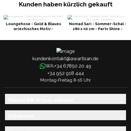
Kunden haben kürzlich gekauft
Loungehose - Gold & Blaues
Nomad Sari - Sommer-Schal -
griechisches Motiv -
180 x 50 cm - Party Shine -
Handbemalt M-L
Dunkelblau
kundenkontakt@awartisan.de
+34 67850 20 49
WA:
+34 952 918 444
Montag-Freitag 8-16 Uhr
Warum AW Artisan wählen?
Entdecken