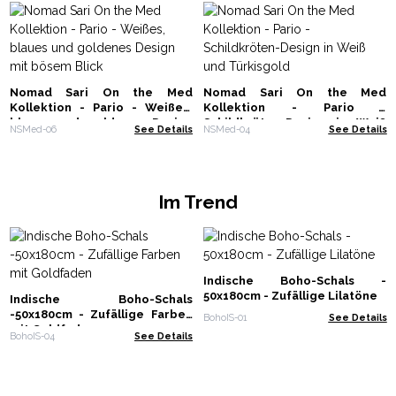
Nomad Sari On the Med
Nomad Sari On the Med
Kollektion - Pario - Weißes,
Kollektion - Pario -
blaues und goldenes Design
Schildkröten-Design in Weiß
NSMed-06
See Details
NSMed-04
See Details
mit bösem Blick
und Türkisgold
Im Trend
Indische Boho-Schals -
50x180cm - Zufällige Lilatöne
Indische Boho-Schals
-50x180cm - Zufällige Farben
BohoIS-01
See Details
mit Goldfaden
BohoIS-04
See Details