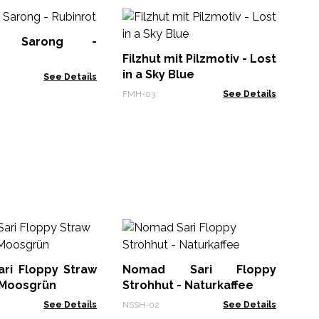
Ka
Go
la Sarong -
Ey
Filzhut mit Pilzmotiv - Lost
NSM
in a Sky Blue
See Details
FMH-03
See Details
No
– 
Or
ri Floppy Straw
Nomad Sari Floppy
NSH
 Moosgrün
Strohhut - Naturkaffee
See Details
NSSH-02
See Details