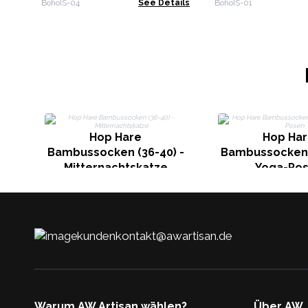
BohoIS-04
See Details
BohoIS-01
Hop Hare
Hop Ha
Bambussocken (36-40) -
Bambussocken (
Mitternachtskatze
Yoga-Po
kundenkontakt@awartisan.de
Warum AW Artisan wählen?
Über AW