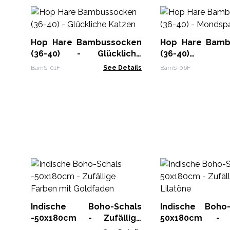
Hop Hare Bambussocken
Hop Hare Bamb
(36-40) - Glückliche
(36-4
Katzen
Mondspazierga
BamS-01F
See Details
BamS-06F
Indische Boho-Schals
Indische Boho
-50x180cm - Zufällige
50x180cm - Z
Farben mit Goldfaden
Lilatöne