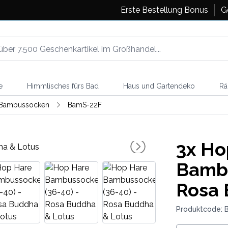
Erste Bestellung Bonus
G
e
Himmlisches fürs Bad
Haus und Gartendeko
Rä
 Bambussocken
BamS-22F
3x
Ho
Bambu
Rosa 
Produktcode: 