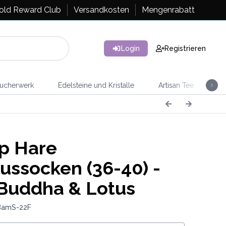
old Reward Club
Versandkosten
Mengenrabatt
Login
Registrieren
ucherwerk
Edelsteine und Kristalle
Artisan Tee
Ra
p Hare
ssocken (36-40) -
Buddha & Lotus
BamS-22F