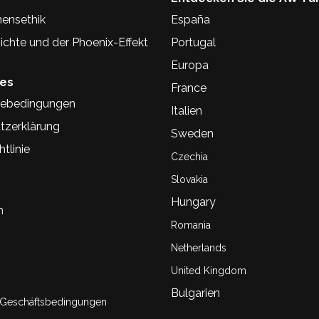
ensethik
España
chte und der Phoenix-Effekt
Portugal
Europa
hes
France
ebedingungen
Italien
tzerklärung
Sweden
tlinie
Czechia
Slovakia
Hungary
n
Romania
Netherlands
United Kingdom
Bulgarien
 Geschäftsbedingungen