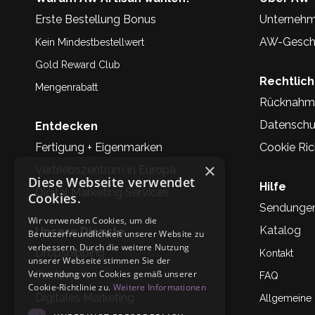
Erste Bestellung Bonus
Unternehm
AW-Geschi
Kein Mindestbestellwert
Gold Reward Club
Rechtlic
Mengenrabatt
Rücknahm
Datenschu
Entdecken
Fertigung + Eigenmarken
Cookie Rich
×
Vertriebszentrum in Europa
Diese Webseite verwendet
Hilfe
Digital Marketing Services
Cookies.
Sendunge
Wir verwenden Cookies, um die
Katalog
Unsere Dienste
Benutzerfreundlichkeit unserer Website zu
verbessern. Durch die weitere Nutzung
Dropshipping
Kontakt
unserer Webseite stimmen Sie der
Verwendung von Cookies gemäß unserer
Fullfilment
FAQ
Cookie-Richtlinie zu.
Weitere Informationen
Digitales Marketing
Allgemeine