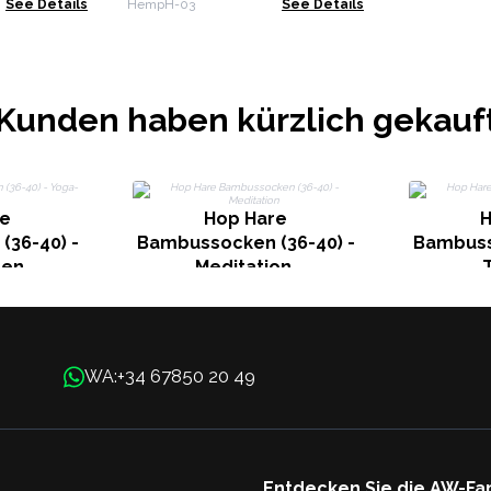
See Details
HempH-03
See Details
Kunden haben kürzlich gekauf
re
Hop Hare
H
36-40) -
Bambussocken (36-40) -
Bambuss
sen
Meditation
T
+34 67850 20 49
WA:
Entdecken Sie die AW-Fa