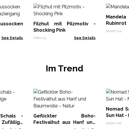
Mande
Rubinrot
ussocken
Filzhut mit Pilzmotiv -
0) -
Shocking Pink
MANT-02
ng
See Details
FMH-01
See Details
Im Trend
Nomad Sa
Sun Hat -
-Schals -
Geflickter Boho-
ufällige
Festivalhut aus Hanf und
NSSH-06
Baumwolle – Natur