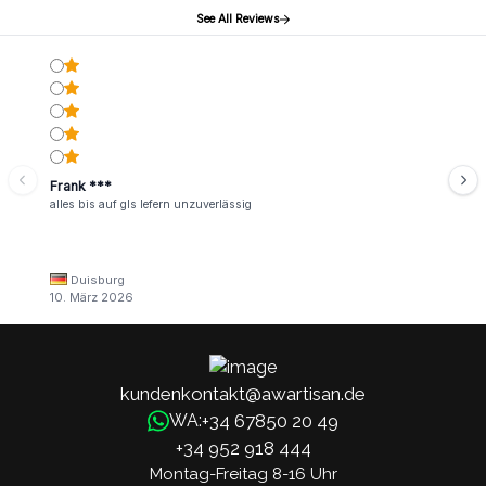
See All Reviews
Frank ***
alles bis auf gls lefern unzuverlässig
Duisburg
10. März 2026
kundenkontakt@awartisan.de
+34 67850 20 49
WA:
+34 952 918 444
Montag-Freitag 8-16 Uhr