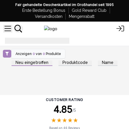
Fair gehandelte Geschenkartikel im Großhandel seit 1995
Erste Bestellung Bonus
Gold Reward Club
Versandkosten
Mengenrabatt
Hautpflege und Kosmetik
Anzeigen
0
von
0
Produkte
Neu eingetroffen
Produktcode
Name
CUSTOMER RATING
4.85
/5
★
★
★
★
★
★
★
★
★
★
Based on 46 Reviews