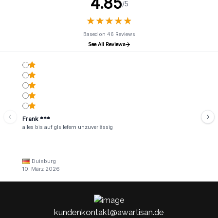
4.85
/5
★
★
★
★
★
★
★
★
★
★
Based on 46 Reviews
See All Reviews
Frank ***
alles bis auf gls lefern unzuverlässig
Duisburg
10. März 2026
kundenkontakt@awartisan.de