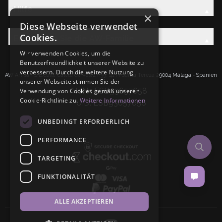
Hilfe
×
Diese Webseite verwendet
Cookies.
Entdecken Sie die AW-Familie
Wir verwenden Cookies, um die
Benutzerfreundlichkeit unserer Website zu
verbessern. Durch die weitere Nutzung
AW Artisan S.L.Calle Caleta de Velez n39, 41 PI Santa Tereza 29004 Málaga - Spanien
unserer Webseite stimmen Sie der
IdNr: ESB93657658
Verwendung von Cookies gemäß unserer
Cookie-Richtlinie zu.
Weitere Informationen
UID: ESB93657658
UNBEDINGT ERFORDERLICH
PERFORMANCE
TARGETING
FUNKTIONALITÄT
ALLE AKZEPTIEREN