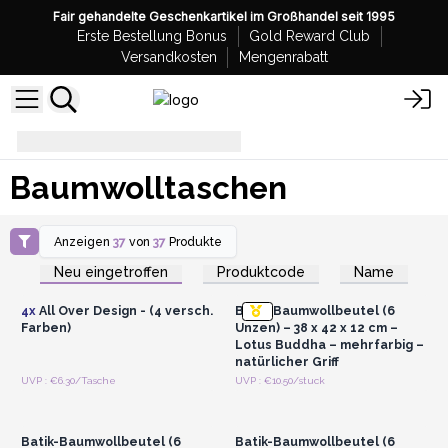
Fair gehandelte Geschenkartikel im Großhandel seit 1995
Erste Bestellung Bonus
Gold Reward Club
Versandkosten
Mengenrabatt
Baumwolltaschen
Baumwolltaschen
Anzeigen
37
von
37
Produkte
Anmelden oder
Anmelden oder
Registrieren für
Registrieren für
Neu eingetroffen
Produktcode
Name
Großhandelspreise
Großhandelspreise
4x
All Over Design - (4 versch.
Batik-Baumwollbeutel (6
Farben)
Unzen) – 38 x 42 x 12 cm –
Lotus Buddha – mehrfarbig –
natürlicher Griff
Anmelden oder
Anmelden oder
UVP : €6.30/Tasche
UVP : €10.50/stuck
Registrieren für
Registrieren für
Großhandelspreise
Großhandelspreise
Batik-Baumwollbeutel (6
Batik-Baumwollbeutel (6