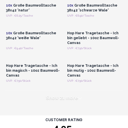
10x
Große Baumwolltasche
10x
Große Baumwolltasche
38x42 'natur'
38x42 'schwarze Wale'
Anmelden oder
Anmelden oder
UVP : €6.25/Tasche
UVP : €6.90/Tasche
Registrieren für
Registrieren für
Großhandelspreise
Großhandelspreise
10x
Große Baumwolltasche
Hop Hare Tragetasche - Ich
38x42 'weiße Wale'
bin geliebt - 10oz Baumwoll-
Canvas
Anmelden oder
Anmelden oder
UVP : €9.40/Tasche
UVP : €7.50/Stück
Registrieren für
Registrieren für
Großhandelspreise
Großhandelspreise
Hop Hare Tragetasche - Ich
Hop Hare Tragetasche - Ich
bin magisch - 10oz Baumwoll-
bin mutig - 10oz Baumwoll-
Canvas
Canvas
UVP : €7.50/Stück
UVP : €7.50/Stück
Show 21 more
CUSTOMER RATING