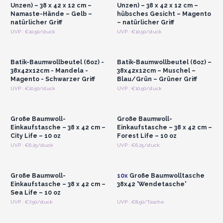
Unzen) – 38 x 42 x 12 cm –
Unzen) – 38 x 42 x 12 cm –
Namaste-Hände – Gelb –
hübsches Gesicht – Magento
natürlicher Griff
– natürlicher Griff
Anmelden oder
Anmelden oder
UVP : €10.50/stuck
UVP : €10.50/stuck
Registrieren für
Registrieren für
Großhandelspreise
Großhandelspreise
Batik-Baumwollbeutel (6oz) -
Batik-Baumwollbeutel (6oz) –
38x42x12cm - Mandela -
38x42x12cm – Muschel –
Magento - Schwarzer Griff
Blau/Grün – Grüner Griff
Anmelden oder
Anmelden oder
UVP : €10.50/stuck
UVP : €10.50/stuck
Registrieren für
Registrieren für
Großhandelspreise
Großhandelspreise
Große Baumwoll-
Große Baumwoll-
Einkaufstasche – 38 x 42 cm –
Einkaufstasche – 38 x 42 cm –
City Life – 10 oz
Forest Life – 10 oz
Anmelden oder
Anmelden oder
UVP : €6.25/stuck
UVP : €6.25/stuck
Registrieren für
Registrieren für
Großhandelspreise
Großhandelspreise
Große Baumwoll-
10x
Große Baumwolltasche
Einkaufstasche – 38 x 42 cm –
38x42 'Wendetasche'
Sea Life – 10 oz
Anmelden oder
Anmelden oder
UVP : €7.50/stuck
UVP : €8.50/Tasche
Registrieren für
Registrieren für
Großhandelspreise
Großhandelspreise