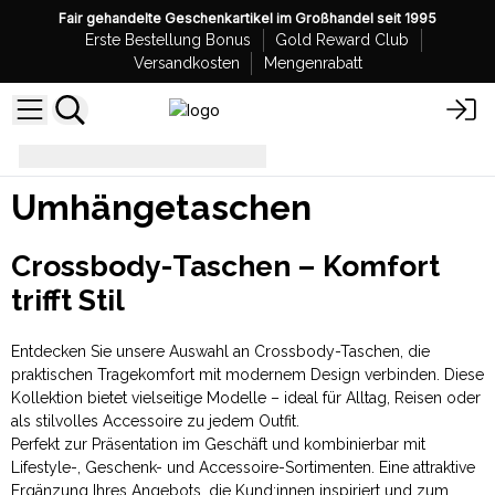
Fair gehandelte Geschenkartikel im Großhandel seit 1995
Erste Bestellung Bonus
Gold Reward Club
Versandkosten
Mengenrabatt
Umhängetaschen
Umhängetaschen
Crossbody-Taschen – Komfort
trifft Stil
Entdecken Sie unsere Auswahl an Crossbody-Taschen, die
praktischen Tragekomfort mit modernem Design verbinden. Diese
Kollektion bietet vielseitige Modelle – ideal für Alltag, Reisen oder
als stilvolles Accessoire zu jedem Outfit.
Perfekt zur Präsentation im Geschäft und kombinierbar mit
Lifestyle-, Geschenk- und Accessoire-Sortimenten. Eine attraktive
Ergänzung Ihres Angebots, die Kund:innen inspiriert und zum