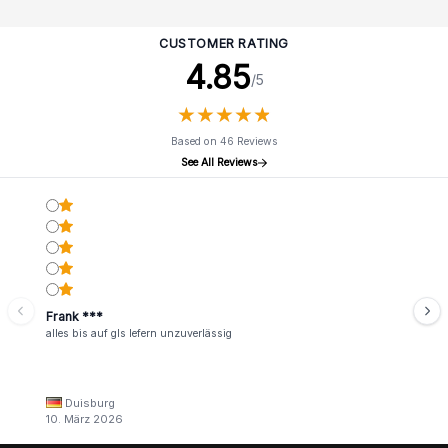
CUSTOMER RATING
4.85
/5
★
★
★
★
★
★
★
★
★
★
Based on 46 Reviews
See All Reviews
Frank ***
alles bis auf gls lefern unzuverlässig
Duisburg
10. März 2026