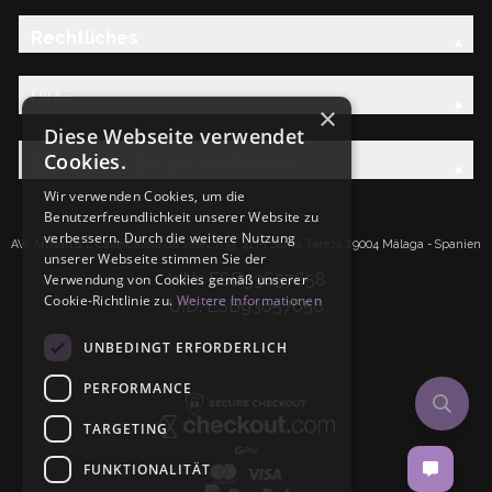
Rechtliches
Hilfe
×
Diese Webseite verwendet
Cookies.
Entdecken Sie die AW-Familie
Wir verwenden Cookies, um die
Benutzerfreundlichkeit unserer Website zu
verbessern. Durch die weitere Nutzung
AW Artisan S.L.Calle Caleta de Velez n39, 41 PI Santa Tereza 29004 Málaga - Spanien
unserer Webseite stimmen Sie der
IdNr: ESB93657658
Verwendung von Cookies gemäß unserer
Cookie-Richtlinie zu.
Weitere Informationen
UID: ESB93657658
UNBEDINGT ERFORDERLICH
PERFORMANCE
TARGETING
FUNKTIONALITÄT