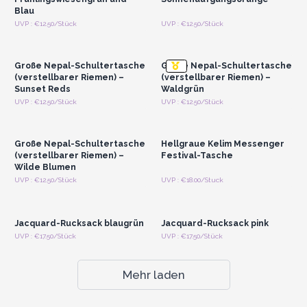
Blau
Anmelden oder
Anmelden oder
UVP : €12.50/Stück
UVP : €12.50/Stück
Registrieren für
Registrieren für
Großhandelspreise
Großhandelspreise
Große Nepal-Schultertasche
Große Nepal-Schultertasche
(verstellbarer Riemen) –
(verstellbarer Riemen) –
Sunset Reds
Waldgrün
Anmelden oder
Anmelden oder
UVP : €12.50/Stück
UVP : €12.50/Stück
Registrieren für
Registrieren für
Großhandelspreise
Großhandelspreise
Große Nepal-Schultertasche
Hellgraue Kelim Messenger
(verstellbarer Riemen) –
Festival-Tasche
Wilde Blumen
Anmelden oder
Anmelden oder
UVP : €12.50/Stück
UVP : €18.00/Stuck
Registrieren für
Registrieren für
Großhandelspreise
Großhandelspreise
Jacquard-Rucksack blaugrün
Jacquard-Rucksack pink
UVP : €17.50/Stück
UVP : €17.50/Stück
Mehr laden