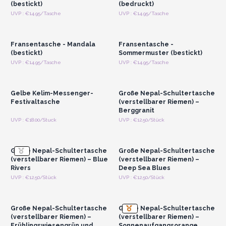
(bestickt)
(bedruckt)
Anmelden oder
Anmelden oder
UVP : €14.95/Tasche
UVP : €14.95/Tasche
Registrieren für
Registrieren für
Großhandelspreise
Großhandelspreise
Fransentasche - Mandala
Fransentasche -
(bestickt)
Sommermuster (bestickt)
Anmelden oder
Anmelden oder
UVP : €14.95/Tasche
UVP : €14.95/Tasche
Registrieren für
Registrieren für
Großhandelspreise
Großhandelspreise
Gelbe Kelim-Messenger-
Große Nepal-Schultertasche
Festivaltasche
(verstellbarer Riemen) –
Berggranit
Anmelden oder
Anmelden oder
UVP : €18.00/Stuck
UVP : €12.50/Stück
Registrieren für
Registrieren für
Großhandelspreise
Großhandelspreise
Große Nepal-Schultertasche
Große Nepal-Schultertasche
(verstellbarer Riemen) – Blue
(verstellbarer Riemen) –
Rivers
Deep Sea Blues
Anmelden oder
Anmelden oder
UVP : €12.50/Stück
UVP : €12.50/Stück
Registrieren für
Registrieren für
Großhandelspreise
Großhandelspreise
Große Nepal-Schultertasche
Große Nepal-Schultertasche
(verstellbarer Riemen) –
(verstellbarer Riemen) –
Frühlingswiesengrün und
Sonnenaufgangsorange