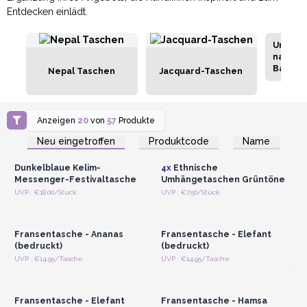
Entdecken einlädt.
Umhäng
natürli
Baumwo
Nepal Taschen
Jacquard-Taschen
Anzeigen
20
von
57
Produkte
Anmelden oder
Anmelden oder
Registrieren für
Registrieren für
Neu eingetroffen
Produktcode
Name
Großhandelspreise
Großhandelspreise
Dunkelblaue Kelim-
4x
Ethnische
Messenger-Festivaltasche
Umhängetaschen Grüntöne
Anmelden oder
Anmelden oder
UVP : €18.00/Stuck
UVP : €7.50/Stück
Registrieren für
Registrieren für
Großhandelspreise
Großhandelspreise
Fransentasche - Ananas
Fransentasche - Elefant
(bedruckt)
(bedruckt)
Anmelden oder
Anmelden oder
UVP : €14.95/Tasche
UVP : €14.95/Tasche
Registrieren für
Registrieren für
Großhandelspreise
Großhandelspreise
Fransentasche - Elefant
Fransentasche - Hamsa