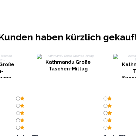
Kunden haben kürzlich gekauf
Kathmandu Große
Große
Kath
Taschen-Mittag
n-
T
gang
Sonn