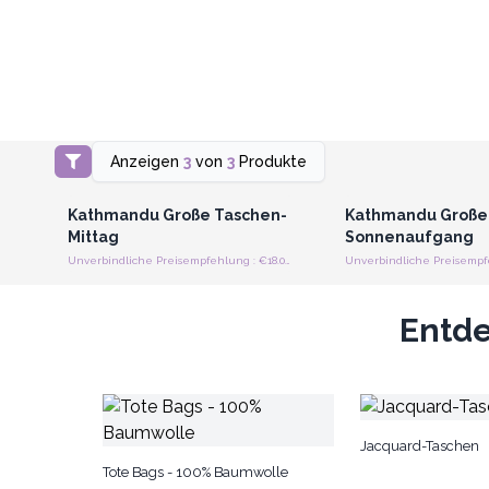
Anzeigen
3
von
3
Produkte
Anmelden oder Registrieren
Anmelden oder Regi
für Großhandelspreise
für Großhandels
Kathmandu Große Taschen-
Kathmandu Große
Mittag
Sonnenaufgang
Unverbindliche Preisempfehlung : €18.00/Tasche
Entde
Jacquard-Taschen
Tote Bags - 100% Baumwolle