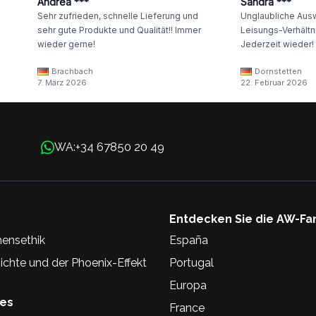
Andrea ***
Sandra ***
Sehr zufrieden, schnelle Lieferung und
Unglaubliche Ausw
sehr gute Produkte und Qualität!! Immer
Leisungs-Verhältni
wieder gerne!
Jederzeit wieder!
Brachbach
Dornstetten
7. März 2026
22. Februar 2026
+34 67850 20 49
WA:
Entdecken Sie die AW-Fa
ensethik
España
chte und der Phoenix-Effekt
Portugal
Europa
hes
France