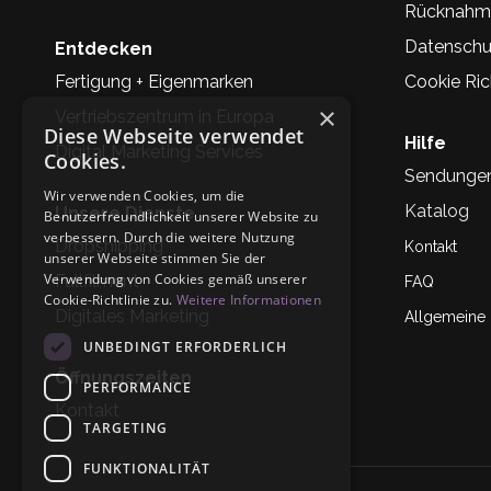
Rücknahm
Datenschu
Entdecken
Fertigung + Eigenmarken
Cookie Rich
×
Vertriebszentrum in Europa
Diese Webseite verwendet
Hilfe
Digital Marketing Services
Cookies.
Sendunge
Wir verwenden Cookies, um die
Katalog
Unsere Dienste
Benutzerfreundlichkeit unserer Website zu
verbessern. Durch die weitere Nutzung
Dropshipping
Kontakt
unserer Webseite stimmen Sie der
Verwendung von Cookies gemäß unserer
Fullfilment
FAQ
Cookie-Richtlinie zu.
Weitere Informationen
Digitales Marketing
Allgemeine
UNBEDINGT ERFORDERLICH
Öffnungszeiten
PERFORMANCE
Kontakt
TARGETING
FUNKTIONALITÄT