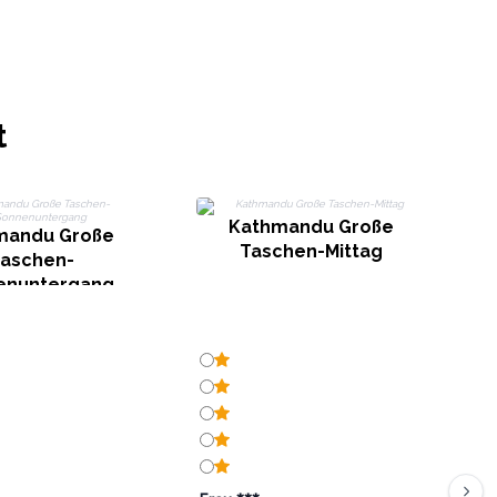
t
Kathmandu Große
mandu Große
Taschen-Mittag
aschen-
enuntergang