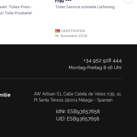
Frau ***
ahl. Tolles Preis-
Toller Service schnelle Lieferung
s! Tolle Produkte!
GERSTHOFEN
19. November 2025
+34 952 918 444
Montag-Freitag 8-16 Uhr
AW Artisan S.L.Calle Caleta de Velez n39, 41
milie
PI Santa Tereza 29004 Málaga - Spanien
IdNr: ESB93657658
UID: ESB93657658