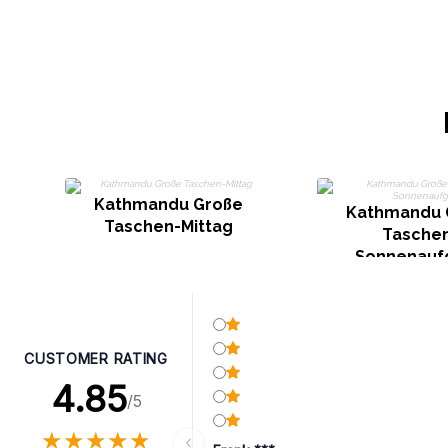
Kathmandu Große
Kathmandu 
Taschen-Mittag
Tasche
Sonnenauf
CUSTOMER RATING
4.85
/5
★
★
★
★
★
★
★
★
★
★