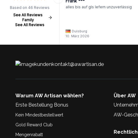
Frank ***
alles bis auf gls lefern unzuverlässig
Based on 46 Reviews
See All Reviews
Family
See All Reviews
Duisburg
10. März 2026
kundenkontakt@awartisan.de
Warum AW Artisan wählen?
Über AW
Erste Bestellung Bonus
Unternehm
AW-Geschi
Kein Mindestbestellwert
Gold Reward Club
Rechtlic
Mengenrabatt