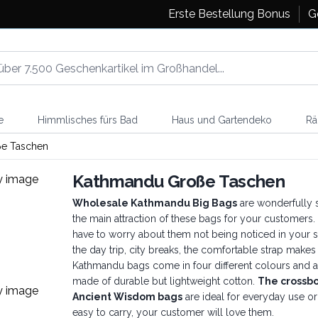
Erste Bestellung Bonus
G
e
Himmlisches fürs Bad
Haus und Gartendeko
Rä
e Taschen
Kathmandu Große Taschen
Wholesale Kathmandu Big Bags
are wonderfully s
the main attraction of these bags for your customers
have to worry about them not being noticed in your sto
the day trip, city breaks, the comfortable strap makes 
Kathmandu bags
come in four different colours and a
made of durable but lightweight cotton.
The crossbo
Ancient Wisdom bags
are ideal for everyday use or
easy to carry, your customer will love them.