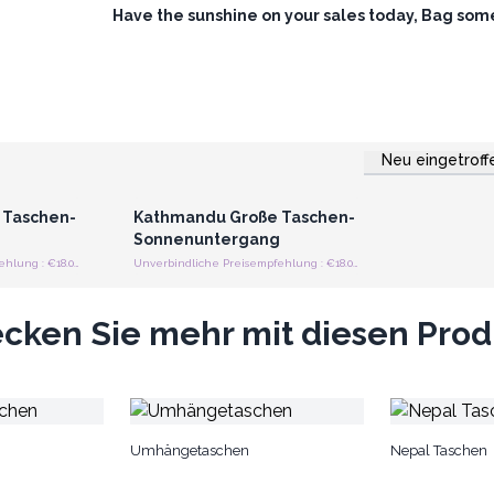
Have the sunshine on your sales today, Bag some
Neu eingetroff
strieren
Anmelden oder Registrieren
preise
für Großhandelspreise
 Taschen-
Kathmandu Große Taschen-
Sonnenuntergang
Unverbindliche Preisempfehlung : €18.00/Tasche
Unverbindliche Preisempfehlung : €18.00/Tasche
cken Sie mehr mit diesen Pro
Umhängetaschen
Nepal Taschen