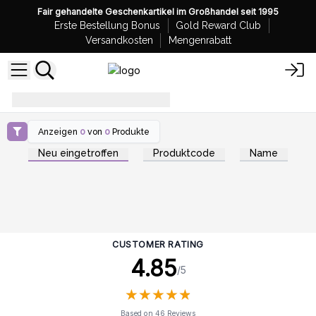
Fair gehandelte Geschenkartikel im Großhandel seit 1995
Erste Bestellung Bonus
Gold Reward Club
Versandkosten
Mengenrabatt
ätherische-öle-verdampfen
Anzeigen
0
von
0
Produkte
Neu eingetroffen
Produktcode
Name
CUSTOMER RATING
4.85
/5
★
★
★
★
★
★
★
★
★
★
Based on 46 Reviews