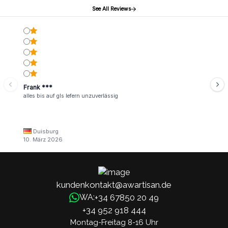
See All Reviews
Frank ***
alles bis auf gls lefern unzuverlässig
Duisburg
10. März 2026
kundenkontakt@awartisan.de
+34 67850 20 49
WA:
+34 952 918 444
Montag-Freitag 8-16 Uhr