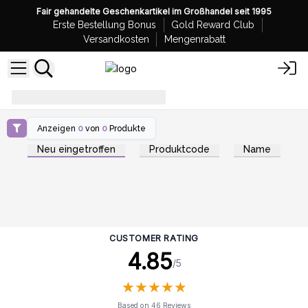
Fair gehandelte Geschenkartikel im Großhandel seit 1995
Erste Bestellung Bonus
Gold Reward Club
Versandkosten
Mengenrabatt
eo-startes
Anzeigen
0
von
0
Produkte
Neu eingetroffen
Produktcode
Name
CUSTOMER RATING
4.85
/5
★
★
★
★
★
★
★
★
★
★
Based on 46 Reviews