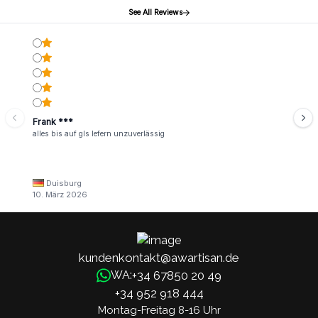
See All Reviews
Frank ***
alles bis auf gls lefern unzuverlässig
Duisburg
10. März 2026
kundenkontakt@awartisan.de
+34 67850 20 49
WA:
+34 952 918 444
Montag-Freitag 8-16 Uhr