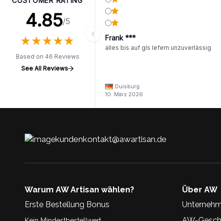
CUSTOMER RATING
4.85
/5
★
★
★
★
★
★
★
★
★
★
Frank ***
alles bis auf gls lefern unzuverlässig
Based on 46 Reviews
See All Reviews
Duisburg
10. März 2026
kundenkontakt@awartisan.de
Warum AW Artisan wählen?
Über AW
Erste Bestellung Bonus
Unternehm
AW-Geschi
Kein Mindestbestellwert