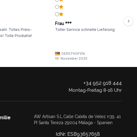
Frau ***
ahl. Tolles Preis-
Toller Service schnelle Lieferung
s! Tolle Produkte!
GERSTHOFEN
19. November 2025
+34 952 918 444
Montag-Freitag 8-16 Uhr
AW Artisan S.L.Calle Caleta de Velez n39, 41
milie
PI Santa Tereza 29004 Málaga - Spanien
IdNr: ESB93657658