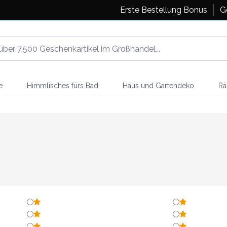
Erste Bestellung Bonus
G
e
Himmlisches fürs Bad
Haus und Gartendeko
Rä