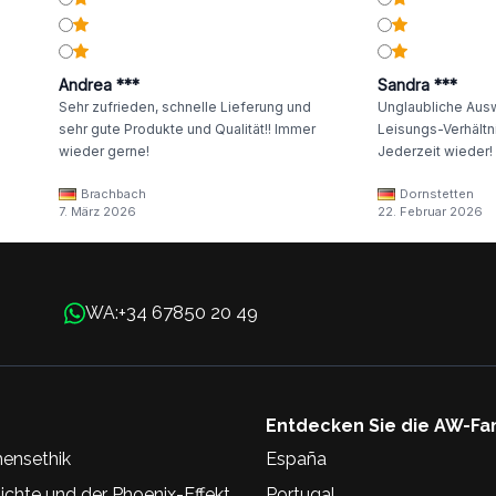
Andrea ***
Sandra ***
Sehr zufrieden, schnelle Lieferung und
Unglaubliche Ausw
sehr gute Produkte und Qualität!! Immer
Leisungs-Verhältni
wieder gerne!
Jederzeit wieder!
Brachbach
Dornstetten
7. März 2026
22. Februar 2026
+34 67850 20 49
WA:
Entdecken Sie die AW-Fa
ensethik
España
chte und der Phoenix-Effekt
Portugal