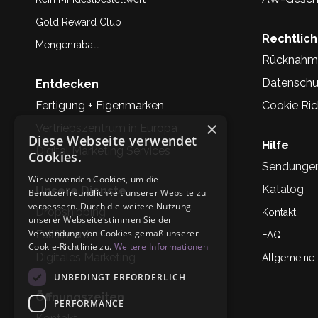
Gold Reward Club
Rechtlic
Mengenrabatt
Rücknahm
Datenschu
Entdecken
Fertigung + Eigenmarken
Cookie Rich
×
Vertriebszentrum in Europa
Diese Webseite verwendet
Hilfe
Digital Marketing Services
Cookies.
Sendunge
Wir verwenden Cookies, um die
Katalog
Unsere Dienste
Benutzerfreundlichkeit unserer Website zu
verbessern. Durch die weitere Nutzung
Dropshipping
Kontakt
unserer Webseite stimmen Sie der
Verwendung von Cookies gemäß unserer
Fullfilment
FAQ
Cookie-Richtlinie zu.
Weitere Informationen
Digitales Marketing
Allgemeine
UNBEDINGT ERFORDERLICH
Öffnungszeiten
PERFORMANCE