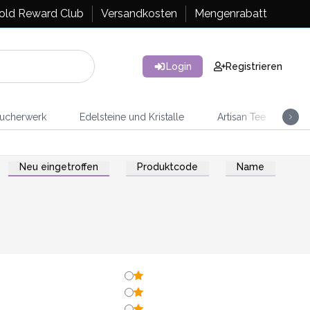
old Reward Club
Versandkosten
Mengenrabatt
Login
Registrieren
ucherwerk
Edelsteine und Kristalle
Artisan Tee
Ra
Neu eingetroffen
Produktcode
Name