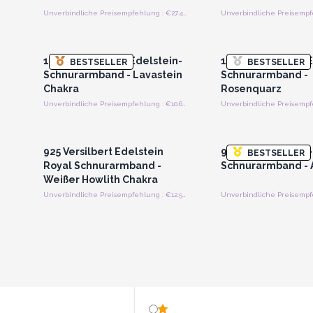
Unverbindliche Preisempfehlung : €27.45/Stück
Anmelden oder Registrieren
Anmelden oder Regi
für Großhandelspreise
für Großhandels
18K Vergoldetes Edelstein-
18K Vergoldetes E
BESTSELLER
BESTSELLER
Schnurarmband - Lavastein
Schnurarmband -
Chakra
Rosenquarz
Unverbindliche Preisempfehlung : €10.60/Armband
Anmelden oder Registrieren
Anmelden oder Regi
für Großhandelspreise
für Großhandels
925 Versilbert Edelstein
925 Versilbert Ede
BESTSELLER
Royal Schnurarmband -
Schnurarmband - 
Weißer Howlith Chakra
Unverbindliche Preisempfehlung : €12.50/Armband