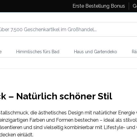
Erste Bestellung Bonus
G
e
Himmlisches fürs Bad
Haus und Gartendeko
Rä
k – Natürlich schöner Stil
stallschmuck, die ästhetisches Design mit natürlicher Energie
inzigartigen Farben und Formen bestechen – ideal als stilv
sentieren und sind vielseitig kombinierbar mit Lifestyle- un
decken einlädt.