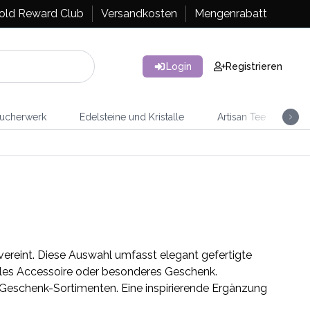
old Reward Club
Versandkosten
Mengenrabatt
Login
Registrieren
ucherwerk
Edelsteine und Kristalle
Artisan Tee
Ra
 vereint. Diese Auswahl umfasst elegant gefertigte
olles Accessoire oder besonderes Geschenk.
d Geschenk-Sortimenten. Eine inspirierende Ergänzung