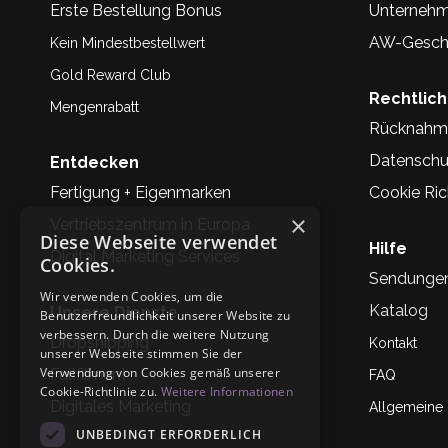
Erste Bestellung Bonus
Unternehm
AW-Geschi
Kein Mindestbestellwert
Gold Reward Club
Rechtlic
Mengenrabatt
Rücknahm
Datenschu
Entdecken
Fertigung + Eigenmarken
Cookie Rich
×
Vertriebszentrum in Europa
Diese Webseite verwendet
Hilfe
Digital Marketing Services
Cookies.
Sendunge
Wir verwenden Cookies, um die
Katalog
Unsere Dienste
Benutzerfreundlichkeit unserer Website zu
verbessern. Durch die weitere Nutzung
Dropshipping
Kontakt
unserer Webseite stimmen Sie der
Verwendung von Cookies gemäß unserer
Fullfilment
FAQ
Cookie-Richtlinie zu.
Weitere Informationen
Digitales Marketing
Allgemeine
UNBEDINGT ERFORDERLICH