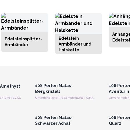
Anhänge
Edelstein
Edelsteinsplitter-
Edelste
Armbänder und
Armbänder
Halskette
strieren
Anmelden oder Registrieren
Anmelde
preise
für Großhandelspreise
für G
108 Perlen Malas-
108 Perle
 Amethyst
Bergkristall
Aventurin
Unverbindliche Preisempfehlung : €27.45/Stück
Unverbindliche Preisempfehlung : €23.55/Stück
strieren
Anmelden oder Registrieren
Anmelde
preise
für Großhandelspreise
für G
108 Perlen Malas-
108 Perle
Schwarzer Achat
Quarz