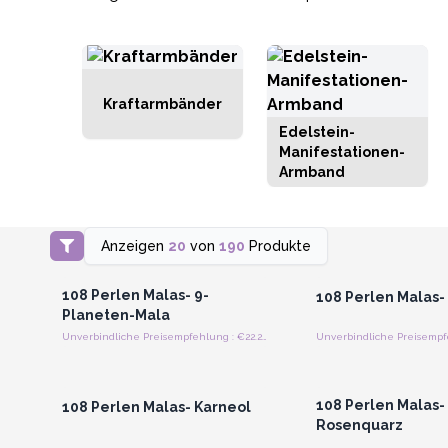
Kraftarmbänder
Edelstein-
Manifestationen-
Armband
Anzeigen
20
von
190
Produkte
Anmelden oder Registrieren
Anmelden oder Regi
für Großhandelspreise
für Großhandels
108 Perlen Malas- 9-
108 Perlen Malas-
Planeten-Mala
Unverbindliche Preisempfehlung : €22.20/Stück
Anmelden oder Registrieren
Anmelden oder Regi
für Großhandelspreise
für Großhandels
108 Perlen Malas-
108 Perlen Malas- Karneol
Rosenquarz