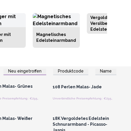
Vergoldete und
Versilberte
Edelstein
r mit
Magnetisches
Freundschaftsbän
in
Edelsteinarmband
Neu eingetroffen
Produktcode
Name
n oder Registrieren
Anmelden oder Registrieren
roßhandelspreise
für Großhandelspreise
n Malas- Grünes
108 Perlen Malas- Jade
Unverbindliche Preisempfehlung : €23.55/Stück
Unverbindliche Preisempfehlung : €23.55/Stück
n oder Registrieren
Anmelden oder Registrieren
roßhandelspreise
für Großhandelspreise
n Malas- Weißer
18K Vergoldetes Edelstein
Schnurarmband - Picasso-
Jaspis