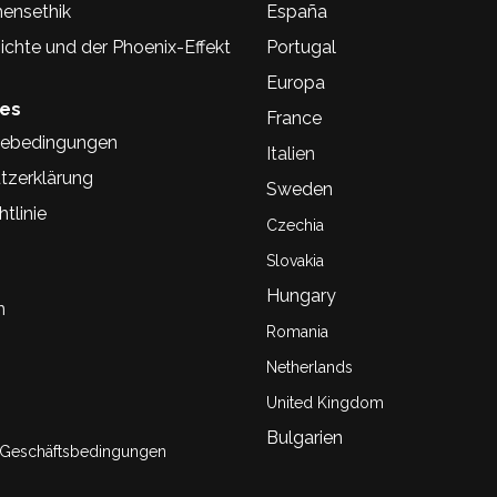
ensethik
España
chte und der Phoenix-Effekt
Portugal
Europa
hes
France
ebedingungen
Italien
tzerklärung
Sweden
tlinie
Czechia
Slovakia
Hungary
n
Romania
Netherlands
United Kingdom
Bulgarien
 Geschäftsbedingungen