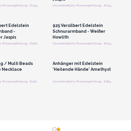
Unverbindliche Preisempfehlung : €23.55/Stück
Unverbindliche Preisempfehlung : €12.50/Armband
n oder Registrieren
Anmelden oder Registrieren
roßhandelspreise
für Großhandelspreise
bert Edelstein
925 Versilbert Edelstein
mband -
Schnurarmband - Weißer
r Jaspis
Howlith
Unverbindliche Preisempfehlung : €10.60/Armband
Unverbindliche Preisempfehlung : €12.50/Armband
n oder Registrieren
Anmelden oder Registrieren
roßhandelspreise
für Großhandelspreise
g / Multi Beads
Anhänger mit Edelstein
 Necklace
'Heilende Hände' Amethyst
Unverbindliche Preisempfehlung : €17.00/Necklace
Unverbindliche Preisempfehlung : €18.50/Anhänger