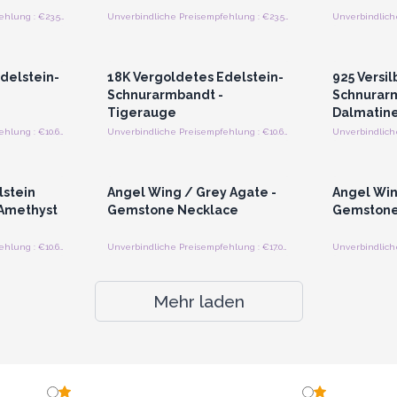
Unverbindliche Preisempfehlung : €23.55/Stück
Unverbindliche Preisempfehlung : €23.55/Stück
strieren
Anmelden oder Registrieren
Anmelde
preise
für Großhandelspreise
für G
delstein-
18K Vergoldetes Edelstein-
925 Versil
Schnurarmbandt -
Schnurar
Tigerauge
Dalmatine
Unverbindliche Preisempfehlung : €10.60/Armband
Unverbindliche Preisempfehlung : €10.60/Armband
strieren
Anmelden oder Registrieren
Anmelde
preise
für Großhandelspreise
für G
lstein
Angel Wing / Grey Agate -
Angel Win
Amethyst
Gemstone Necklace
Gemstone
Unverbindliche Preisempfehlung : €10.60/Armband
Unverbindliche Preisempfehlung : €17.00/Necklace
Mehr laden