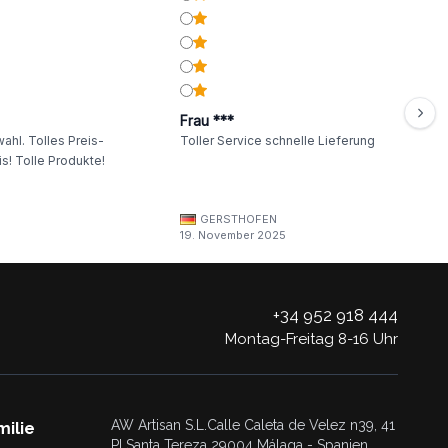
Frau ***
ahl. Tolles Preis-
Toller Service schnelle Lieferung
s! Tolle Produkte!
GERSTHOFEN
19. November 2025
+34 952 918 444
Montag-Freitag 8-16 Uhr
AW Artisan S.L.Calle Caleta de Velez n39, 41
milie
PI Santa Tereza 29004 Málaga - Spanien