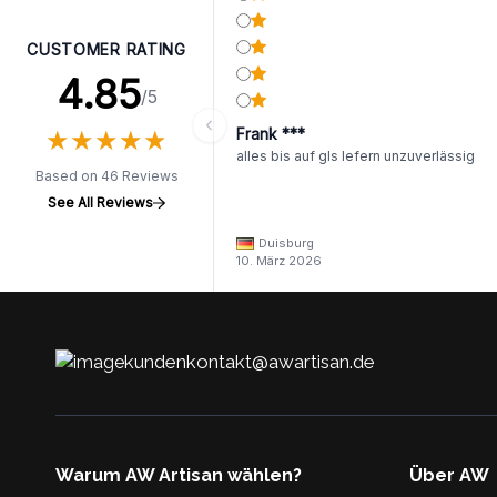
CUSTOMER RATING
4.85
/5
★
★
★
★
★
★
★
★
★
★
Frank ***
alles bis auf gls lefern unzuverlässig
Based on 46 Reviews
See All Reviews
Duisburg
10. März 2026
kundenkontakt@awartisan.de
Warum AW Artisan wählen?
Über AW