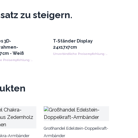
atz zu steigern.
s 3D-
T-Ständer Display
rahmen-
24x17x7cm
x7cm - Weiß
Unverbindliche Preisempfehlung : €0.00/Stück
Unverbindliche Preisempfehlung : €1.20/Stück
dukten
Großhandel Edelstein-Doppelkraft-
akra-Armbänder
Armbänder