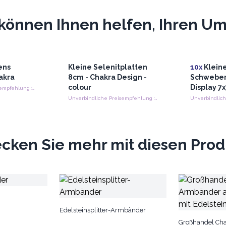
können Ihnen helfen, Ihren Ums
ens
Kleine Selenitplatten
10x
Kleine
akra
8cm - Chakra Design -
Schwebe
colour
Display 7
Unverbindliche Preisempfehlung : €5.75/stuck
Unverbindliche Preisempfehlung : €9.50/stuck
cken Sie mehr mit diesen Pro
Edelsteinsplitter-Armbänder
Großhandel Ch