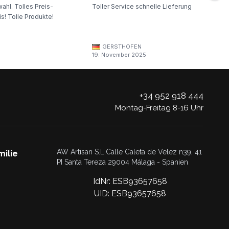
ahl. Tolles Preis-
Toller Service schnelle Lieferung
s! Tolle Produkte!
GERSTHOFEN
19. November 2025
+34 952 918 444
Montag-Freitag 8-16 Uhr
AW Artisan S.L.Calle Caleta de Velez n39, 41
milie
PI Santa Tereza 29004 Málaga - Spanien
IdNr: ESB93657658
UID: ESB93657658