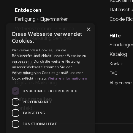
Rücknahm
Datenschu
Entdecken
Fertigung + Eigenmarken
Cookie Rich
×
Vertriebszentrum in Europa
Diese Webseite verwendet
Hilfe
Digital Marketing Services
Cookies.
Sendunge
Wir verwenden Cookies, um die
Katalog
Unsere Dienste
Benutzerfreundlichkeit unserer Website zu
verbessern. Durch die weitere Nutzung
Dropshipping
Kontakt
unserer Webseite stimmen Sie der
Verwendung von Cookies gemäß unserer
Fullfilment
FAQ
Cookie-Richtlinie zu.
Weitere Informationen
Digitales Marketing
Allgemeine
UNBEDINGT ERFORDERLICH
Öffnungszeiten
PERFORMANCE
Kontakt
TARGETING
FUNKTIONALITÄT