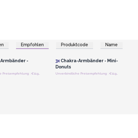
en
Empfohlen
Produktcode
Name
n oder Registrieren
Anmelden oder Registrieren
roßhandelspreise
für Großhandelspreise
Armbänder -
3x
Chakra-Armbänder - Mini-
Donuts
Unverbindliche Preisempfehlung : €11.90/Stück
Unverbindliche Preisempfehlung : €11.90/Stück