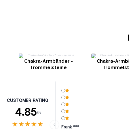
Chakra-Armbänder -
Chakra-Armb
Trommelsteine
Trommelst
CUSTOMER RATING
4.85
/5
★
★
★
★
★
★
★
★
★
★
Frank ***