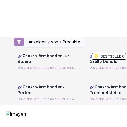
Anzeigen
7
von
7
Produkte
Anmelden oder Registrieren
Anmelden oder Regi
für Großhandelspreise
für Großhandels
3x
Chakra-Armbänder - 21
3x
Chakra-Armbänd
BESTSELLER
Steine
Große Donuts
Unverbindliche Preisempfehlung : €8.80/Stück
Anmelden oder Registrieren
Anmelden oder Regi
für Großhandelspreise
für Großhandels
3x
Chakra-Armbänder -
3x
Chakra-Armbänd
Perlen
Trommelsteine
Unverbindliche Preisempfehlung : €11.90/Stück