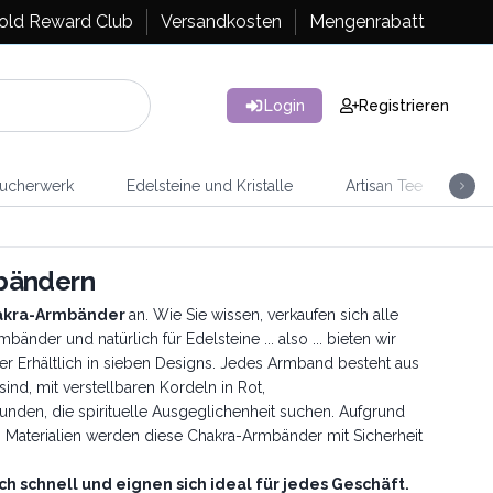
old Reward Club
Versandkosten
Mengenrabatt
Login
Registrieren
ucherwerk
Edelsteine und Kristalle
Artisan Tee
Ra
bändern
akra-Armbänder
an. Wie Sie wissen, verkaufen sich alle
bänder und natürlich für Edelsteine ... also ... bieten wir
der Erhältlich in sieben Designs. Jedes Armband besteht aus
sind, mit verstellbaren Kordeln in Rot,
unden, die spirituelle Ausgeglichenheit suchen. Aufgrund
 Materialien werden diese Chakra-Armbänder mit Sicherheit
ich schnell und eignen sich ideal für jedes Geschäft.