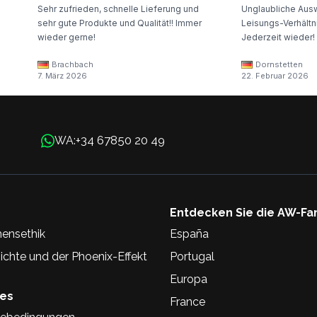
Sehr zufrieden, schnelle Lieferung und
Unglaubliche Ausw
sehr gute Produkte und Qualität!! Immer
Leisungs-Verhältni
wieder gerne!
Jederzeit wieder!
Brachbach
Dornstetten
7. März 2026
22. Februar 2026
+34 67850 20 49
WA:
Entdecken Sie die AW-Fa
ensethik
España
chte und der Phoenix-Effekt
Portugal
Europa
hes
France