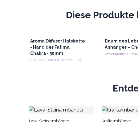
Diese Produkte 
Aroma Diffusor Halskette
Baum des Leb
- Hand der Fatima
Anhänger – Ch
Chakra - 30mm
Unverbindliche Preisempfehlung : €17.95/Stück
Entde
Lava-Steinarmbänder
Kraftarmbänder