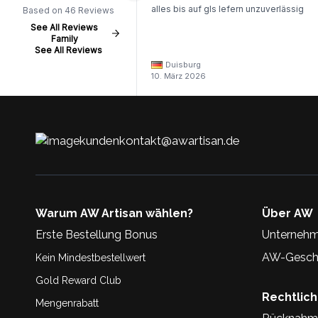
alles bis auf gls lefern unzuverlässig
Based on 46 Reviews
See All Reviews
Family
See All Reviews
Duisburg
10. März 2026
kundenkontakt@awartisan.de
Warum AW Artisan wählen?
Über AW
Erste Bestellung Bonus
Unternehm
AW-Geschi
Kein Mindestbestellwert
Gold Reward Club
Rechtlic
Mengenrabatt