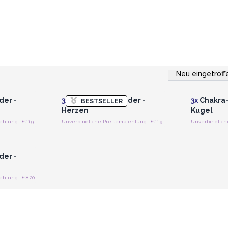
Neu eingetroff
strieren
Anmelden oder Registrieren
Anmelde
preise
für Großhandelspreise
für G
er -
3x
Chakra-Armbänder -
3x
Chakra-
BESTSELLER
Herzen
Kugel
Unverbindliche Preisempfehlung : €11.90/Stück
Unverbindliche Preisempfehlung : €11.90/Stück
strieren
preise
er -
Unverbindliche Preisempfehlung : €8.20/Stück