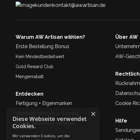
kundenkontakt@awartisan.de
Warum AW Artisan wählen?
Über AW
Erste Bestellung Bonus
Unternehm
AW-Geschi
Kein Mindestbestellwert
Gold Reward Club
Rechtlic
Mengenrabatt
Rücknahm
Datenschu
Entdecken
Fertigung + Eigenmarken
Cookie Rich
×
Vertriebszentrum in Europa
Diese Webseite verwendet
Hilfe
Digital Marketing Services
Cookies.
Sendunge
Wir verwenden Cookies, um die