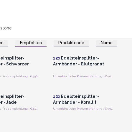
stone
en
Empfohlen
Produktcode
Name
n oder Registrieren
Anmelden oder Registrieren
roßhandelspreise
für Großhandelspreise
einsplitter-
12x
Edelsteinsplitter-
r - Schwarzer
Armbänder - Blutgranat
Unverbindliche Preisempfehlung : €3.50/Armband
Unverbindliche Preisempfehlung : €4.00/Armband
n oder Registrieren
Anmelden oder Registrieren
roßhandelspreise
für Großhandelspreise
einsplitter-
12x
Edelsteinsplitter-
 - Jade
Armbänder - Korallit
Unverbindliche Preisempfehlung : €4.00/Armband
Unverbindliche Preisempfehlung : €3.50/Armband