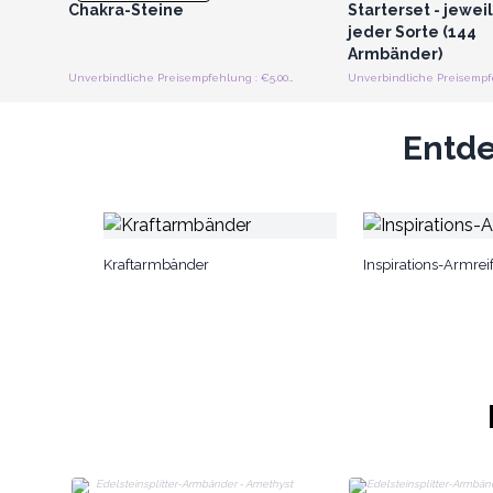
Chakra-Steine
Starterset - jeweil
jeder Sorte (144
Armbänder)
Unverbindliche Preisempfehlung : €5.00/Armband
Entde
Kraftarmbänder
Inspirations-Armrei