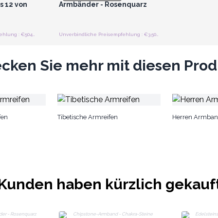
s 12 von
Armbänder - Rosenquarz
Unverbindliche Preisempfehlung : €504.00/Menge
Unverbindliche Preisempfehlung : €3.50/Armband
cken Sie mehr mit diesen Pro
fen
Tibetische Armreifen
Herren Armban
Kunden haben kürzlich gekauf