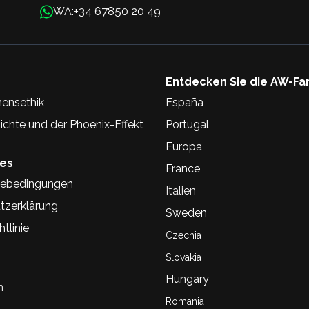
+34 67850 20 49
WA:
Entdecken Sie die AW-Fa
ensethik
España
chte und der Phoenix-Effekt
Portugal
Europa
hes
France
ebedingungen
Italien
tzerklärung
Sweden
tlinie
Czechia
Slovakia
Hungary
n
Romania