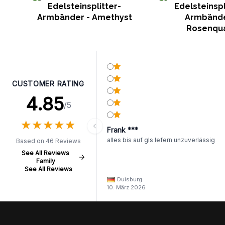
Edelsteinsplitter-
Edelsteinspl
Armbänder - Amethyst
Armbände
Rosenqu
CUSTOMER RATING
4.85
/5
★
★
★
★
★
★
★
★
★
★
Frank ***
alles bis auf gls lefern unzuverlässig
Based on 46 Reviews
See All Reviews
Family
See All Reviews
Duisburg
10. März 2026