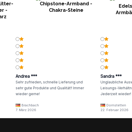
itter-
Chipstone-Armband -
Edels
r -
Chakra-Steine
Armbä
arz
Andrea ***
Sandra ***
Sehr zufrieden, schnelle Lieferung und
Unglaubliche Ausw
sehr gute Produkte und Qualität!! Immer
Leisungs-Verhältni
wieder gerne!
Jederzeit wieder!
Brachbach
Dornstetten
7. März 2026
22. Februar 2026