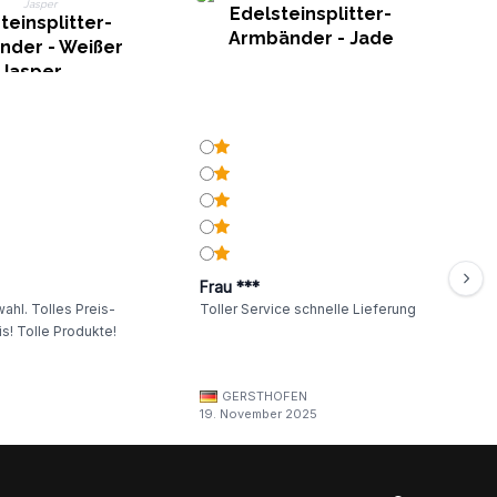
Edelsteinsplitter-
A
teinsplitter-
Armbänder - Jade
nder - Weißer
Jasper
Frau ***
ahl. Tolles Preis-
Toller Service schnelle Lieferung
s! Tolle Produkte!
GERSTHOFEN
19. November 2025