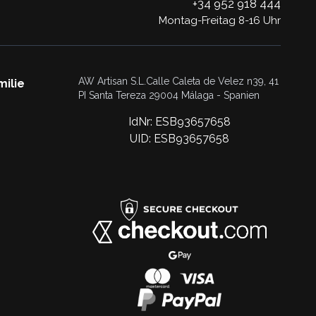
+34 952 918 444
Montag-Freitag 8-16 Uhr
AW Artisan S.L.Calle Caleta de Velez n39, 41
milie
PI Santa Tereza 29004 Málaga - Spanien
IdNr: ESB93657658
UID: ESB93657658