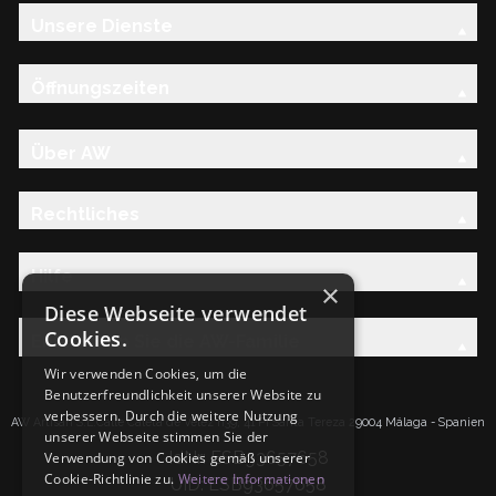
Unsere Dienste
Öffnungszeiten
Über AW
Rechtliches
Hilfe
×
Diese Webseite verwendet
Cookies.
Entdecken Sie die AW-Familie
Wir verwenden Cookies, um die
Benutzerfreundlichkeit unserer Website zu
verbessern. Durch die weitere Nutzung
AW Artisan S.L.Calle Caleta de Velez n39, 41 PI Santa Tereza 29004 Málaga - Spanien
unserer Webseite stimmen Sie der
IdNr: ESB93657658
Verwendung von Cookies gemäß unserer
Cookie-Richtlinie zu.
Weitere Informationen
UID: ESB93657658