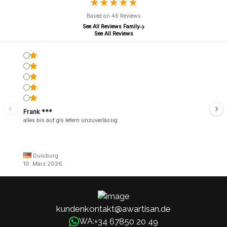
★
★
★
★
★
★
★
★
★
★
Based on 46 Reviews
See All Reviews Family
See All Reviews
Frank ***
alles bis auf gls lefern unzuverlässig
Duisburg
10. März 2026
kundenkontakt@awartisan.de
+34 67850 20 49
WA: