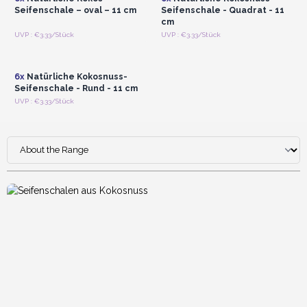
Seifenschale – oval – 11 cm
Seifenschale - Quadrat - 11
cm
Anmelden oder
UVP : €3.33/Stück
UVP : €3.33/Stück
Registrieren für
Großhandelspreise
6x
Natürliche Kokosnuss-
Seifenschale - Rund - 11 cm
UVP : €3.33/Stück