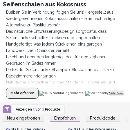
Seifenschalen aus Kokosnuss
Bleiben Sie in Verbindung, folgen Sie uns! Hergestellt aus
wiedergewonnenen Kokosnussschalen – eine nachhaltige
Alternative zu Plastikzubehör.
Das natürliche Entwässerungsdesign sorgt dafür, dass
Seifenstücke schneller trocknen und länger halten.
Handgefertigt, was jedem Stück einen einzigartigen
handwerklichen Charakter verleiht.
Leicht und dennoch langlebig, ideal für den täglichen
Gebrauch im Badezimmer.
Perfekt für Seifenstücke, Shampoo-Stücke und plastikfreie
Badezimmereinrichtungen.
Natürlicher, umweltfreundlicher Stil, der zu modernen und
rustikalen Innenräumen passt.
Mehr erfahren
100% Natural Ingredients
Eco Friendly
Ethically
Mehr lesen
Anzeigen
3
von
3
Produkte
Anmelden oder
Anmelden oder
Registrieren für
Registrieren für
Neu eingetroffen
Empfohlen
Produktcode
Großhandelspreise
Großhandelspreise
6x
Natürliche Kokos-
6x
Natürliche Kokosnuss-