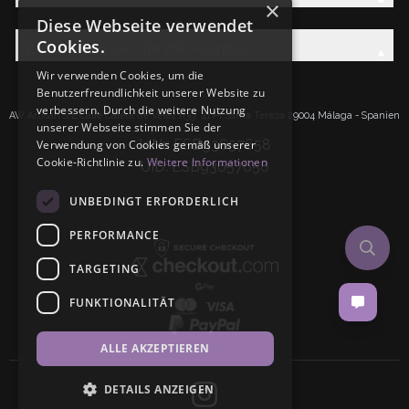
×
Diese Webseite verwendet
Cookies.
Entdecken Sie die AW-Familie
Wir verwenden Cookies, um die
Benutzerfreundlichkeit unserer Website zu
verbessern. Durch die weitere Nutzung
AW Artisan S.L.Calle Caleta de Velez n39, 41 PI Santa Tereza 29004 Málaga - Spanien
unserer Webseite stimmen Sie der
IdNr: ESB93657658
Verwendung von Cookies gemäß unserer
Cookie-Richtlinie zu.
Weitere Informationen
UID: ESB93657658
UNBEDINGT ERFORDERLICH
PERFORMANCE
TARGETING
FUNKTIONALITÄT
ALLE AKZEPTIEREN
DETAILS ANZEIGEN