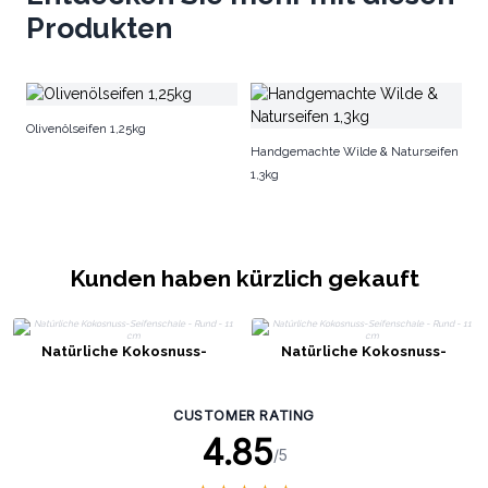
Produkten
S
Olivenölseifen 1,25kg
Ac
Handgemachte Wilde & Naturseifen
1,3kg
Kunden haben kürzlich gekauft
Natürliche Kokosnuss-
Natürliche Kokosnuss-
Seifenschale - Rund - 11 cm
Seifenschale - Rund - 11 cm
CUSTOMER RATING
4.85
/5