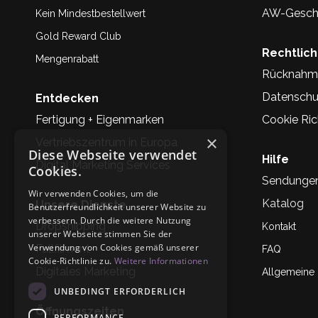
AW-Geschi
Kein Mindestbestellwert
Gold Reward Club
Rechtlic
Mengenrabatt
Rücknahm
Datenschu
Entdecken
Fertigung + Eigenmarken
Cookie Rich
×
Vertriebszentrum in Europa
Diese Webseite verwendet
Hilfe
Digital Marketing Services
Cookies.
Sendunge
Wir verwenden Cookies, um die
Katalog
Unsere Dienste
Benutzerfreundlichkeit unserer Website zu
verbessern. Durch die weitere Nutzung
Dropshipping
Kontakt
unserer Webseite stimmen Sie der
Verwendung von Cookies gemäß unserer
Fullfilment
FAQ
Cookie-Richtlinie zu.
Weitere Informationen
Digitales Marketing
Allgemeine
UNBEDINGT ERFORDERLICH
Öffnungszeiten
PERFORMANCE