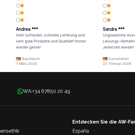
Andrea ***
Sandra ***
Sehr zufrieden, schnelle Lieferung und
Unglaubliche Ausw
sehr gute Produkte und Qualität!! Immer
Leisungs-Verhältni
wieder gerne!
Jederzeit wieder!
Brachbach
Dornstetten
7. März 2026
22. Februar 2026
+34 67850 20 49
WA:
Entdecken Sie die AW-Fa
ensethik
España