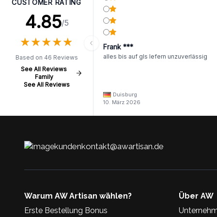
CUSTOMER RATING
4.85
/5
★
★
★
★
★
★
★
★
★
★
Frank ***
alles bis auf gls lefern unzuverlässig
Based on 46 Reviews
See All Reviews
Family
See All Reviews
Duisburg
10. März 2026
kundenkontakt@awartisan.de
Warum AW Artisan wählen?
Über AW
Erste Bestellung Bonus
Unternehm