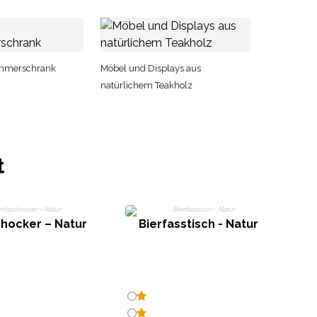
immerschrank
Möbel und Displays aus
natürlichem Teakholz
t
shocker – Natur
Bierfasstisch - Natur
B