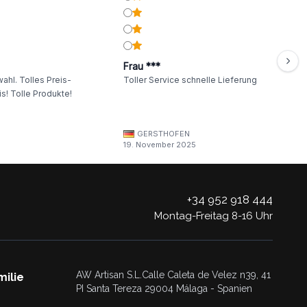
Frau ***
ahl. Tolles Preis-
Toller Service schnelle Lieferung
s! Tolle Produkte!
GERSTHOFEN
19. November 2025
+34 952 918 444
Montag-Freitag 8-16 Uhr
AW Artisan S.L.Calle Caleta de Velez n39, 41
milie
PI Santa Tereza 29004 Málaga - Spanien