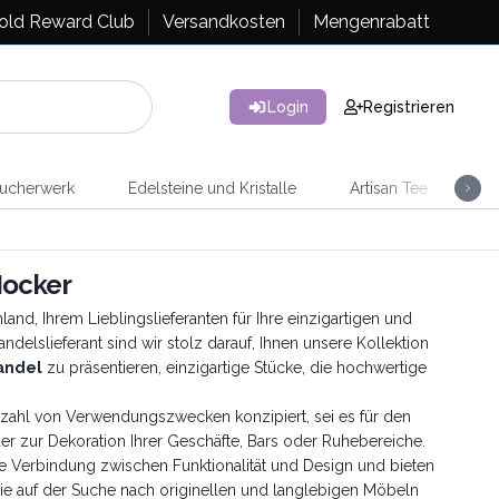
old Reward Club
Versandkosten
Mengenrabatt
Login
Registrieren
ucherwerk
Edelsteine und Kristalle
Artisan Tee
Ra
Hocker
d, Ihrem Lieblingslieferanten für Ihre einzigartigen und
delslieferant sind wir stolz darauf, Ihnen unsere Kollektion
andel
zu präsentieren, einzigartige Stücke, die hochwertige
elzahl von Verwendungszwecken konzipiert, sei es für den
der zur Dekoration Ihrer Geschäfte, Bars oder Ruhebereiche.
te Verbindung zwischen Funktionalität und Design und bieten
die auf der Suche nach originellen und langlebigen Möbeln