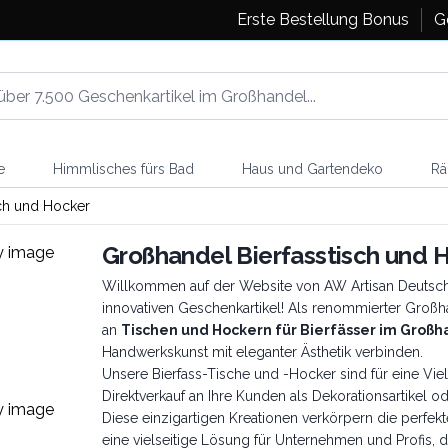
Erste Bestellung Bonus
G
e
Himmlisches fürs Bad
Haus und Gartendeko
Rä
ch und Hocker
Großhandel Bierfasstisch und 
Willkommen auf der Website von AW Artisan Deutschlan
innovativen Geschenkartikel! Als renommierter Großhan
an
Tischen und Hockern für Bierfässer im Großh
Handwerkskunst mit eleganter Ästhetik verbinden.
Unsere Bierfass-Tische und -Hocker sind für eine Vi
Direktverkauf an Ihre Kunden als Dekorationsartikel o
Diese einzigartigen Kreationen verkörpern die perfek
eine vielseitige Lösung für Unternehmen und Profis, 