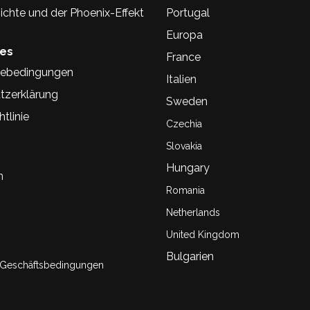
chte und der Phoenix-Effekt
Portugal
Europa
hes
France
ebedingungen
Italien
tzerklärung
Sweden
tlinie
Czechia
Slovakia
Hungary
n
Romania
Netherlands
United Kingdom
Bulgarien
 Geschäftsbedingungen