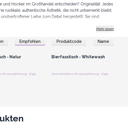
che und Hocker im Großhandel entscheiden? Originalität: Jedes
ine rustikale, authentische Ästhetik, die nicht unbemerkt bleibt.
nübertroffener Liebe zum Detail hergestellt. Sie sind
nd zu pflegen.
 perfekt für gewerbliche Einrichtungen wie Bars, Restaurants,
Mehr lesen
ivatkunden.
en
Empfohlen
Produktcode
Name
n das perfekte Stück, das in Ihrem Unternehmen fehlt. Bei
n oder Registrieren
Anmelden oder Registrieren
roßhandelspreise
für Großhandelspreise
tät, Qualität und Kundenzufriedenheit.
artigen Schätze und verleihen Sie Ihren Räumen noch
sch - Natur
Bierfasstisch - Whitewash
Unverbindliche Preisempfehlung : €150.00/Stuck
Unverbindliche Preisempfehlung : €150.00/Stuck
dukten