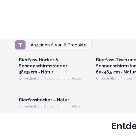
Anzeigen
6
von
6
Produkte
Anmelden oder Registrieren
Anmelden oder Regi
für Großhandelspreise
für Großhandels
Bierfass-Hocker &
Bierfass-Tisch un
Sonnenschirmständer
Sonnenschirmstä
38x32cm - Natur
60x48,5 cm - Natur
Unverbindliche Preisempfehlung : €99.00/Stuhl
Anmelden oder Registrieren
für Großhandelspreise
Bierfasshocker – Natur
Unverbindliche Preisempfehlung : €80.00/Stuck
Entde