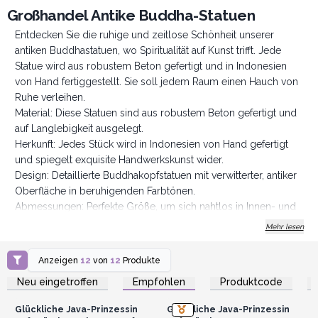
Großhandel Antike Buddha-Statuen
Entdecken Sie die ruhige und zeitlose Schönheit unserer
antiken Buddhastatuen, wo Spiritualität auf Kunst trifft. Jede
Statue wird aus robustem Beton gefertigt und in Indonesien
von Hand fertiggestellt. Sie soll jedem Raum einen Hauch von
Ruhe verleihen.
Material: Diese Statuen sind aus robustem Beton gefertigt und
auf Langlebigkeit ausgelegt.
Herkunft: Jedes Stück wird in Indonesien von Hand gefertigt
und spiegelt exquisite Handwerkskunst wider.
Design: Detaillierte Buddhakopfstatuen mit verwitterter, antiker
Oberfläche in beruhigenden Farbtönen.
Abmessungen: Perfekte Größe, um sich nahtlos in Innen- und
Außenbereiche einzufügen.
Mehr lesen
Diese Statuen sind eine perfekte Ergänzung für jedes Zuhause
und bieten einen ruhigen und stilvollen Akzent für
Anzeigen
12
von
12
Produkte
Anmelden oder
Anmelden oder
Wohnzimmer, Eingangsbereiche oder Meditationsräume. Sie
Registrieren für
Registrieren für
Neu eingetroffen
Empfohlen
Produktcode
Großhandelspreise
Großhandelspreise
sind auch ideal, um eine ruhige und friedliche Umgebung zu
schaffen, was sie perfekt für Yogastudios, Meditationszentren
Glückliche Java-Prinzessin
Glückliche Java-Prinzessin
und Wellness-Boutiquen macht.