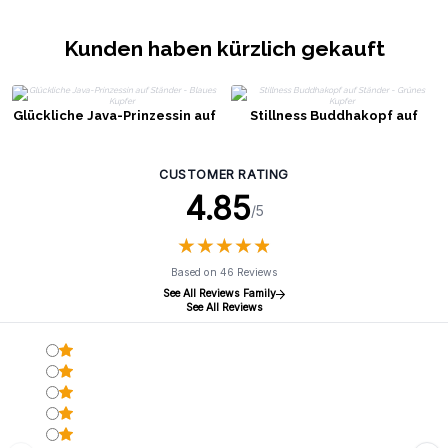
Kunden haben kürzlich gekauft
Glückliche Java-Prinzessin auf
Stillness Buddhakopf auf
Ständer - Blaues Kupfer
Ständer - Grünes Kupfer
CUSTOMER RATING
4.85
/5
★
★
★
★
★
★
★
★
★
★
Based on 46 Reviews
See All Reviews Family
See All Reviews