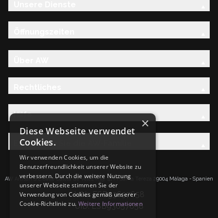
Unsere Dienste
Öffnungszeiten
Über AW
Rechtliches
Hilfe
×
Diese Webseite verwendet
Cookies.
Entdecken Sie die AW-Familie
Wir verwenden Cookies, um die
Benutzerfreundlichkeit unserer Website zu
verbessern. Durch die weitere Nutzung
AW Artisan S.L.Calle Caleta de Velez n39, 41 PI Santa Tereza 29004 Málaga - Spanien
unserer Webseite stimmen Sie der
IdNr: ESB93657658
Verwendung von Cookies gemäß unserer
Cookie-Richtlinie zu.
Weitere Informationen
UID: ESB93657658