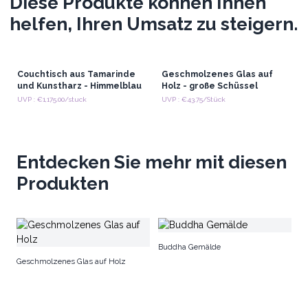
Diese Produkte können Ihnen
helfen, Ihren Umsatz zu steigern.
Couchtisch aus Tamarinde
Geschmolzenes Glas auf
und Kunstharz - Himmelblau
Holz - große Schüssel
UVP : €1,175.00/stuck
UVP : €43.75/Stück
Entdecken Sie mehr mit diesen
Produkten
Bu
Buddha Gemälde
Geschmolzenes Glas auf Holz