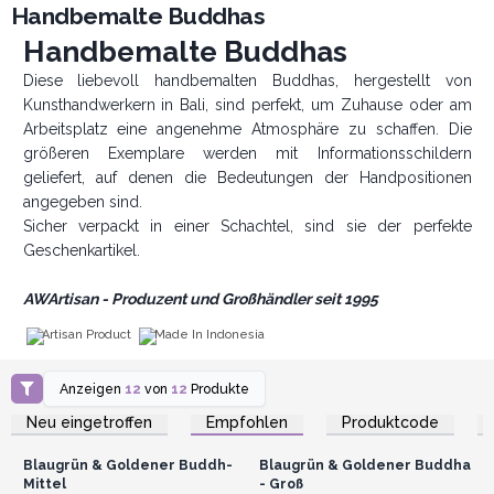
Handbemalte Buddhas
Handbemalte Buddhas
Diese liebevoll handbemalten Buddhas, hergestellt von
Kunsthandwerkern in Bali, sind perfekt, um Zuhause oder am
Arbeitsplatz eine angenehme Atmosphäre zu schaffen. Die
größeren Exemplare werden mit Informationsschildern
geliefert, auf denen die Bedeutungen der Handpositionen
angegeben sind.
Sicher verpackt in einer Schachtel, sind sie der perfekte
Geschenkartikel.
AWArtisan - Produzent und Großhändler seit 1995
Artisan Product
Made In Indonesia
Anzeigen
12
von
12
Produkte
Anmelden oder
Anmelden oder
Registrieren für
Registrieren für
Neu eingetroffen
Empfohlen
Produktcode
Großhandelspreise
Großhandelspreise
Blaugrün & Goldener Buddh-
Blaugrün & Goldener Buddha
Mittel
- Groß