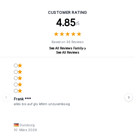
CUSTOMER RATING
4.85
/5
★
★
★
★
★
★
★
★
★
★
Based on 46 Reviews
See All Reviews Family
See All Reviews
Frank ***
alles bis auf gls lefern unzuverlässig
Duisburg
10. März 2026