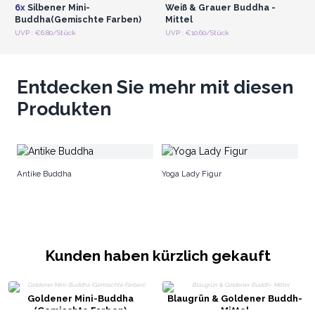
6x
Silbener Mini-
Weiß & Grauer Buddha -
Buddha(Gemischte Farben)
Mittel
UVP : €6.80/Stück
UVP : €10.60/Stück
Entdecken Sie mehr mit diesen
Produkten
B
Antike Buddha
Yoga Lady Figur
Kunden haben kürzlich gekauft
Goldener Mini-Buddha
Blaugrün & Goldener Buddh-
(Gemischte Farben)
Mittel