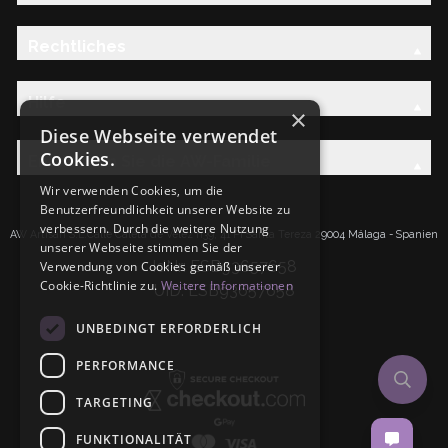
Rechtliches
Hilfe
×
Diese Webseite verwendet
Cookies.
Entdecken Sie die AW-Familie
Wir verwenden Cookies, um die
Benutzerfreundlichkeit unserer Website zu
verbessern. Durch die weitere Nutzung
AW Artisan S.L.Calle Caleta de Velez n39, 41 PI Santa Tereza 29004 Málaga - Spanien
unserer Webseite stimmen Sie der
IdNr: ESB93657658
Verwendung von Cookies gemäß unserer
Cookie-Richtlinie zu.
Weitere Informationen
UID: ESB93657658
UNBEDINGT ERFORDERLICH
PERFORMANCE
TARGETING
FUNKTIONALITÄT