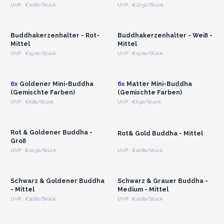
Anmelden oder
Anmelden oder
UVP : €10.60/Stück
UVP : €22.50/Stück
Registrieren für
Registrieren für
Großhandelspreise
Großhandelspreise
Buddhakerzenhalter - Rot-
Buddhakerzenhalter - Weiß -
Mittel
Mittel
Anmelden oder
Anmelden oder
UVP : €15.00/Stück
UVP : €15.00/Stück
Registrieren für
Registrieren für
Großhandelspreise
Großhandelspreise
6x
Goldener Mini-Buddha
6x
Matter Mini-Buddha
(Gemischte Farben)
(Gemischte Farben)
Anmelden oder
Anmelden oder
UVP : €6.80/Stück
UVP : €6.90/Stück
Registrieren für
Registrieren für
Großhandelspreise
Großhandelspreise
Rot & Goldener Buddha -
Rot& Gold Buddha - Mittel
Groß
Anmelden oder
Anmelden oder
UVP : €22.50/Stück
UVP : €10.60/Stück
Registrieren für
Registrieren für
Großhandelspreise
Großhandelspreise
Schwarz & Goldener Buddha
Schwarz & Grauer Buddha -
- Mittel
Medium - Mittel
Anmelden oder
Anmelden oder
UVP : €10.60/Stück
UVP : €10.60/Stück
Registrieren für
Registrieren für
Großhandelspreise
Großhandelspreise