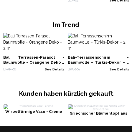
BCV-02
See Details
Im Trend
Bali Terrassen-Parasol -
Bali-Terrassenschirm –
Baumwolle - Orangene Deko -
Baumwolle – Türkis-Dekor – 2
2 m
m
BPAR-06
See Details
BPAR-05
See Details
Kunden haben kürzlich gekauft
Wirbelförmige Vase - Creme
Griechischer Blumentopf aus
Ton mit Griffen – Creme 15 cm