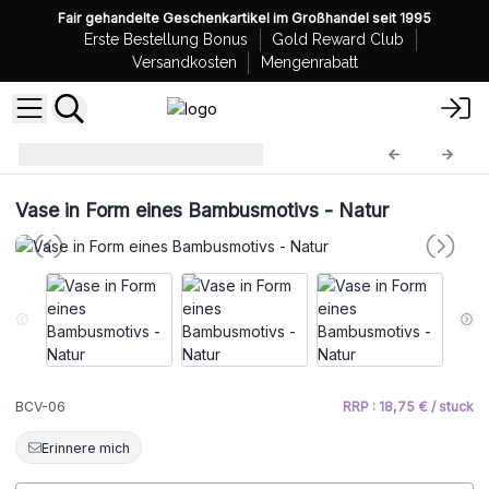
Fair gehandelte Geschenkartikel im Großhandel seit 1995
Erste Bestellung Bonus
Gold Reward Club
Versandkosten
Mengenrabatt
Bali-Keramikvasen
BCV-06
Vase in Form eines Bambusmotivs - Natur
BCV-06
RRP : 18,75 € / stuck
Erinnere mich