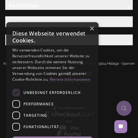
Rechtliches
Hilfe
×
Diese Webseite verwendet
Cookies.
Entdecken Sie die AW-Familie
Wir verwenden Cookies, um die
Benutzerfreundlichkeit unserer Website zu
verbessern. Durch die weitere Nutzung
AW Artisan S.L.Calle Caleta de Velez n39, 41 PI Santa Tereza 29004 Málaga - Spanien
unserer Webseite stimmen Sie der
IdNr: ESB93657658
Verwendung von Cookies gemäß unserer
Cookie-Richtlinie zu.
Weitere Informationen
UID: ESB93657658
UNBEDINGT ERFORDERLICH
PERFORMANCE
TARGETING
FUNKTIONALITÄT