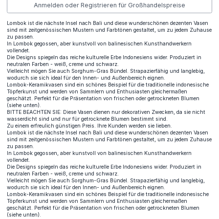
Anmelden oder Registrieren für Großhandelspreise
Lombok ist die nächste Insel nach Bali und diese wunderschönen dezenten Vasen
sind mit zeitgenössischen Mustern und Farbtönen gestaltet, um zu jedem Zuhause
zu passen.
In Lombok gegossen, aber kunstvoll von balinesischen Kunsthandwerkern
vollendet.
Die Designs spiegeln das reiche kulturelle Erbe Indonesiens wider. Produziert in
neutralen Farben - weiß, creme und schwarz.
Vielleicht mögen Sie auch Sorghum-Gras Bündel. Strapazierfähig und langlebig,
wodurch sie sich ideal für den Innen- und Außenbereich eignen.
Lombok-Keramikvasen sind ein schönes Beispiel für die traditionelle indonesische
Töpferkunst und werden von Sammlern und Enthusiasten gleichermaßen
geschätzt. Perfekt für die Präsentation von frischen oder getrockneten Blumen
(siehe unten).
BITTE BEACHTEN SIE: Diese Vasen dienen nur dekorativen Zwecken, da sie nicht
wasserdicht sind und nur für getrocknete Blumen bestimmt sind.
Zu einem erfreulich günstigen Preis. Ihre Kunden werden sie lieben.
Lombok ist die nächste Insel nach Bali und diese wunderschönen dezenten Vasen
sind mit zeitgenössischen Mustern und Farbtönen gestaltet, um zu jedem Zuhause
zu passen.
In Lombok gegossen, aber kunstvoll von balinesischen Kunsthandwerkern
vollendet.
Die Designs spiegeln das reiche kulturelle Erbe Indonesiens wider. Produziert in
neutralen Farben - weiß, creme und schwarz.
Vielleicht mögen Sie auch Sorghum-Gras Bündel. Strapazierfähig und langlebig,
wodurch sie sich ideal für den Innen- und Außenbereich eignen.
Lombok-Keramikvasen sind ein schönes Beispiel für die traditionelle indonesische
Töpferkunst und werden von Sammlern und Enthusiasten gleichermaßen
geschätzt. Perfekt für die Präsentation von frischen oder getrockneten Blumen
(siehe unten).