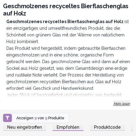
Geschmolzenes recyceltes Bierflaschenglas
auf Holz
Geschmolzenes recyceltes Bierflaschenglas auf Holz
ist
ein einzigartiges und umweltfreundliches Produkt, das die
Schönheit von grünem Glas mit der Wärme von natürlichem
Holz kombiniert.
Das Produkt wird hergestellt, indem gebrauchte Bierflaschen
eingeschmolzen und in eine schöne, organische Form
gebracht werden. Das geschmolzene Glas wird dann auf einen
Sockel aus Holz gesetzt, was dem Gesamtdesign eine erdige
und rustikale Note verleiht. Der Prozess der Herstellung von
geschmolzenen recycelten Bierflaschen aus Glas auf Holz
erfordert viel Geschick und Handwerkskunst.
Jedes Stück ist handgefertigt und einzigartig, was bedeutet,
dass keine zwei Produkte genau gleich sind. Dadurch wird
Mehr lesen
jedes Objekt zu einem einzigartigen Kunstwerk, das jedem
Raum einen Hauch von Eleganz und Individualität verleiht.
Anzeigen
9
von
9
Produkte
Anmelden oder
Anmelden oder
Geschmolzenes recyceltes Bierflaschenglas auf Hol
z ist
Registrieren für
Registrieren für
Neu eingetroffen
Empfohlen
Produktcode
Großhandelspreise
Großhandelspreise
ein atemberaubendes und nachhaltiges Produkt, das eine
schöne Ergänzung für jedes Zuhause oder Büro darstellt.