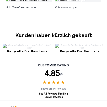
Pf
Holz Weinflaschenhalter
Kokosnusslampe
Kunden haben kürzlich gekauft
Recycelte Bierflaschen –
Recycelte Bierflaschen -
breite Schüssel auf Holz
Kleine Schüssel auf Holz
CUSTOMER RATING
4.85
/5
★
★
★
★
★
★
★
★
★
★
Based on 46 Reviews
See All Reviews Family
See All Reviews