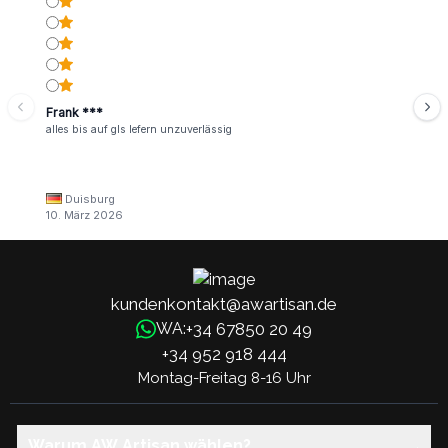
Frank ***
alles bis auf gls lefern unzuverlässig
Duisburg
10. März 2026
kundenkontakt@awartisan.de
+34 67850 20 49
WA:
+34 952 918 444
Montag-Freitag 8-16 Uhr
Warum AW Artisan wählen?