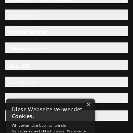
Entdecken
Unsere Dienste
Öffnungszeiten
Über AW
Rechtliches
Hilfe
×
Diese Webseite verwendet
Cookies.
Entdecken Sie die AW-Familie
Wir verwenden Cookies, um die
Benutzerfreundlichkeit unserer Website zu