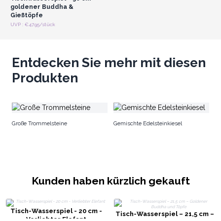
goldener Buddha &
Gießtöpfe
UVP : €47.95/stück
Entdecken Sie mehr mit diesen
Produkten
Ge
Große Trommelsteine
Gemischte Edelsteinkiesel
Kunden haben kürzlich gekauft
Tisch-Wasserspiel - 20 cm -
Tisch-Wasserspiel – 21,5 cm –
Verliebter Elefant