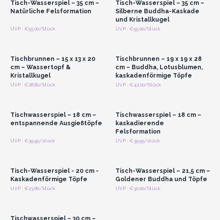
Tisch-Wasserspiel – 35 cm –
Tisch-Wasserspiel – 35 cm –
Natürliche Felsformation
Silberne Buddha-Kaskade
und Kristallkugel
Anmelden oder
Anmelden oder
UVP : €55.00/Stück
UVP : €55.00/Stück
Registrieren für
Registrieren für
Großhandelspreise
Großhandelspreise
Tischbrunnen – 15 x 13 x 20
Tischbrunnen – 19 x 19 x 28
cm – Wassertopf &
cm – Buddha, Lotusblumen,
Kristallkugel
kaskadenförmige Töpfe
Anmelden oder
Anmelden oder
UVP : €28.80/Stück
UVP : €42.00/Stück
Registrieren für
Registrieren für
Großhandelspreise
Großhandelspreise
Tischwasserspiel – 18 cm –
Tischwasserspiel – 18 cm –
entspannende Ausgießtöpfe
kaskadierende
Felsformation
Anmelden oder
Anmelden oder
UVP : €39.95/stück
UVP : €39.95/stück
Registrieren für
Registrieren für
Großhandelspreise
Großhandelspreise
Tisch-Wasserspiel - 20 cm -
Tisch-Wasserspiel – 21,5 cm –
Kaskadenförmige Töpfe
Goldener Buddha und Töpfe
Anmelden oder
UVP : €23.80/Stück
UVP : €30.00/Stück
Registrieren für
Großhandelspreise
Tischwasserspiel – 30 cm –