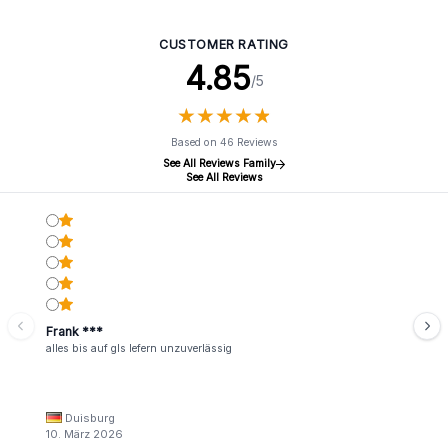
Goldener Buddha und Töpfe
CUSTOMER RATING
4.85
/5
★
★
★
★
★
★
★
★
★
★
Based on 46 Reviews
See All Reviews Family
See All Reviews
Frank ***
alles bis auf gls lefern unzuverlässig
Duisburg
10. März 2026