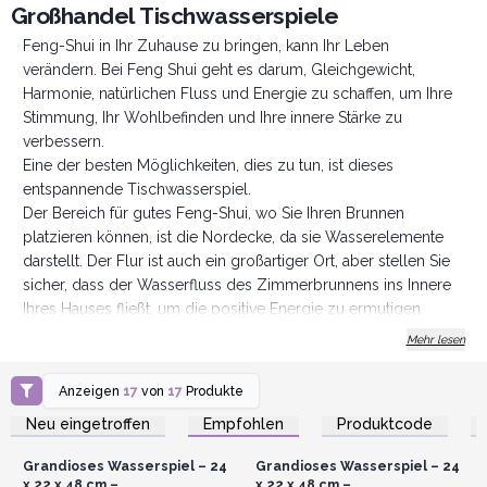
Großhandel Tischwasserspiele
Feng-Shui in Ihr Zuhause zu bringen, kann Ihr Leben
verändern. Bei Feng Shui geht es darum, Gleichgewicht,
Harmonie, natürlichen Fluss und Energie zu schaffen, um Ihre
Stimmung, Ihr Wohlbefinden und Ihre innere Stärke zu
verbessern.
Eine der besten Möglichkeiten, dies zu tun, ist dieses
entspannende Tischwasserspiel.
Der Bereich für gutes Feng-Shui, wo Sie Ihren Brunnen
platzieren können, ist die Nordecke, da sie Wasserelemente
darstellt. Der Flur ist auch ein großartiger Ort, aber stellen Sie
sicher, dass der Wasserfluss des Zimmerbrunnens ins Innere
Ihres Hauses fließt, um die positive Energie zu ermutigen,
drinnen zu bleiben und nicht nach draußen zu fließen. Da viele
Mehr lesen
von uns von zu Hause aus arbeiten, ist das Home Office ein
großartiger Ort, um positive Energie für Ihren Arbeitstag zu
Anzeigen
17
von
17
Produkte
Anmelden oder
Anmelden oder
schaffen. Das beruhigende Geräusch von rieselndem oder
Registrieren für
Registrieren für
Neu eingetroffen
Empfohlen
Produktcode
Großhandelspreise
Großhandelspreise
fallendem Wasser ist ein friedliches, ruhiges Geräusch, das
Ihnen helfen kann, sich zu entspannen. Wenn Sie auf den Klang
Grandioses Wasserspiel – 24
Grandioses Wasserspiel – 24
hören, insbesondere während der Meditation, kann er Ihnen
x 22 x 48 cm –
x 22 x 48 cm –