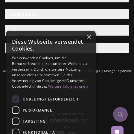
Rechtliches
Hilfe
×
Diese Webseite verwendet
Cookies.
Entdecken Sie die AW-Familie
Wir verwenden Cookies, um die
Benutzerfreundlichkeit unserer Website zu
verbessern. Durch die weitere Nutzung
AW Artisan S.L.Calle Caleta de Velez n39, 41 PI Santa Tereza 29004 Málaga - Spanien
unserer Webseite stimmen Sie der
IdNr: ESB93657658
Verwendung von Cookies gemäß unserer
Cookie-Richtlinie zu.
Weitere Informationen
UID: ESB93657658
UNBEDINGT ERFORDERLICH
PERFORMANCE
TARGETING
FUNKTIONALITÄT