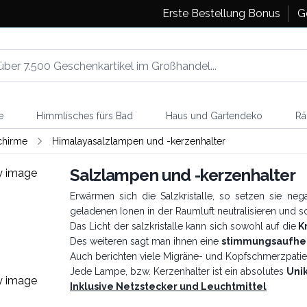
Erste Bestellung Bonus
G
e
Himmlisches fürs Bad
Haus und Gartendeko
Rä
hirme
Himalayasalzlampen und -kerzenhalter
Salzlampen und -kerzenhalter
Erwärmen sich die Salzkristalle, so setzen sie neg
geladenen Ionen in der Raumluft neutralisieren und 
Das Licht der salzkristalle kann sich sowohl auf die
Kr
Des weiteren sagt man ihnen eine
stimmungsaufhe
Auch berichten viele Migräne- und Kopfschmerzpati
Jede Lampe, bzw. Kerzenhalter ist ein absolutes
Uni
Inklusive Netzstecker und Leuchtmittel