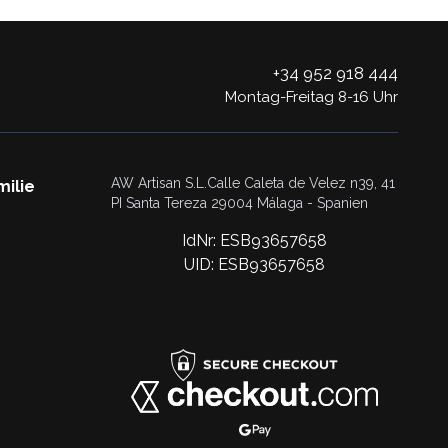
+34 952 918 444
Montag-Freitag 8-16 Uhr
AW Artisan S.L.Calle Caleta de Velez n39, 41
milie
PI Santa Tereza 29004 Málaga - Spanien
IdNr: ESB93657658
UID: ESB93657658