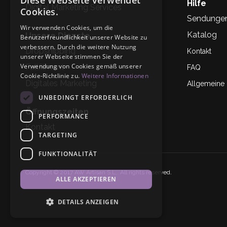
Diese Webseite verwendet
Hilfe
Digital Marketing Services
Cookies.
Sendunge
Wir verwenden Cookies, um die
Katalog
Unsere Dienste
Benutzerfreundlichkeit unserer Website zu
verbessern. Durch die weitere Nutzung
Dropshipping
Kontakt
unserer Webseite stimmen Sie der
Verwendung von Cookies gemäß unserer
Fullfilment
FAQ
Cookie-Richtlinie zu.
Weitere Informationen
Digitales Marketing
Allgemeine
UNBEDINGT ERFORDERLICH
Öffnungszeiten
PERFORMANCE
Kontakt
TARGETING
FUNKTIONALITÄT
Copyright © 2017 AW Artisan S.L,. All rights reserved.
ALLE AKZEPTIEREN
DETAILS ANZEIGEN