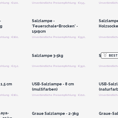
Unverbindliche Preisempfehlung : €12.00/Stück
Unverbindliche Preisempfehlung : €13.50/Stück
strieren
Anmelden oder Registrieren
Anmelde
preise
für Großhandelspreise
für G
-
Salzlampe -
Salzlampe 
kg
'Feuerschale+Brocken' -
Holzsocke
15x9cm
Unverbindliche Preisempfehlung : €16.00/kus
Unverbindliche Preisempfehlung : €55.00/Stück
strieren
Anmelden oder Registrieren
Anmelde
preise
für Großhandelspreise
für G
Salzlampe 3-5kg
Salzlamp
BEST
Unverbindliche Preisempfehlung : €23.25/Stück
Unverbindliche Preisempfehlung : €35.00/Stück
strieren
Anmelden oder Registrieren
Anmelde
preise
für Großhandelspreise
für G
1,5 cm
USB-Salzlampe - 8 cm
USB-Salzl
(multifarben)
(naturfar
Unverbindliche Preisempfehlung : €16.10/Stück
Unverbindliche Preisempfehlung : €21.00/Stück
strieren
Anmelden oder Registrieren
Anmelde
preise
für Großhandelspreise
für G
laya-
Graue Salzlampe - 2-3kg
Graue-Sal