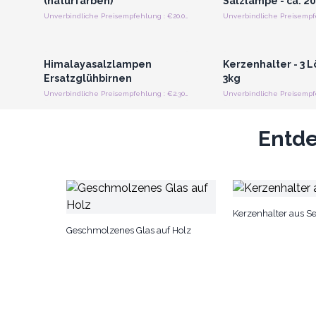
(naturfarben)
Salzlampe - ca. 2
Unverbindliche Preisempfehlung : €20.00/Stück
Anmelden oder Registrieren
Anmelden oder Regi
für Großhandelspreise
für Großhandels
Himalayasalzlampen
Kerzenhalter - 3 L
Ersatzglühbirnen
3kg
Unverbindliche Preisempfehlung : €2.30/Stück
Entde
Kerzenhalter aus Se
Geschmolzenes Glas auf Holz