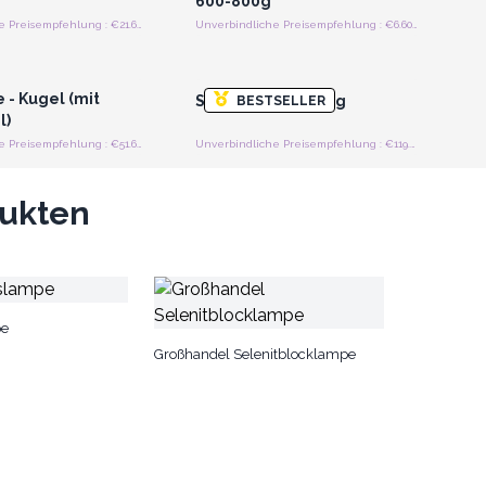
600-800g
Unverbindliche Preisempfehlung : €21.60/Lampe
Unverbindliche Preisempfehlung : €6.60/kus
n oder Registrieren
Anmelden oder Registrieren
roßhandelspreise
für Großhandelspreise
 - Kugel (mit
Salzlampe 24-25kg
BESTSELLER
l)
Unverbindliche Preisempfehlung : €51.60/Stück
Unverbindliche Preisempfehlung : €119.60/Stück
dukten
pe
Großhandel Selenitblocklampe