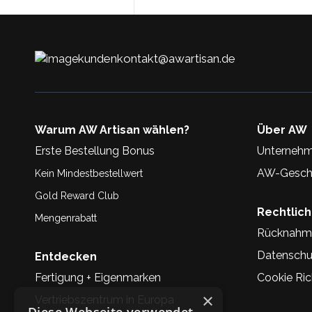
kundenkontakt@awartisan.de
Warum AW Artisan wählen?
Über AW
Erste Bestellung Bonus
Unternehm
AW-Geschi
Kein Mindestbestellwert
Gold Reward Club
Rechtlic
Mengenrabatt
Rücknahm
Datenschu
Entdecken
Fertigung + Eigenmarken
Cookie Rich
×
Vertriebszentrum in Europa