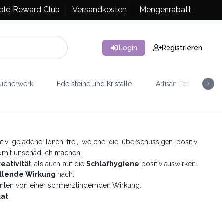
old Reward Club
Versandkosten
Mengenrabatt
Login
Registrieren
ucherwerk
Edelsteine und Kristalle
Artisan Tee
Ra
ativ geladene Ionen frei, welche die überschüssigen positiv
somit unschädlich machen.
eativitä
t, als auch auf die
Schlafhygiene
positiv auswirken.
llende Wirkung
nach.
enten von einer schmerzlindernden Wirkung.
kat
.