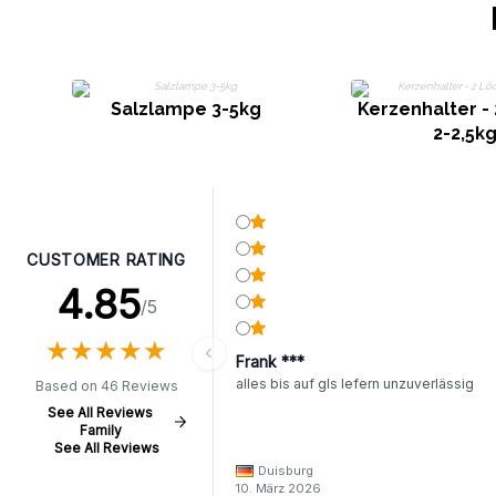
Salzlampe 3-5kg
Kerzenhalter -
2-2,5k
CUSTOMER RATING
4.85
/5
★
★
★
★
★
★
★
★
★
★
Frank ***
alles bis auf gls lefern unzuverlässig
Based on 46 Reviews
See All Reviews
Family
See All Reviews
Duisburg
10. März 2026