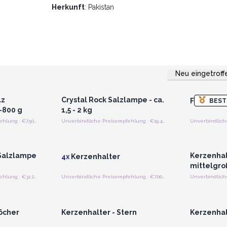
Herkunft
: Pakistan
Neu eingetroff
strieren
Anmelden oder Registrieren
Anmelde
preise
für Großhandelspreise
für G
lz
Crystal Rock Salzlampe - ca.
Figur - S
BEST
–800 g
1,5 - 2 kg
Unverbindliche Preisempfehlung : €7.50/Inhaber
Unverbindliche Preisempfehlung : €19.40/Lampe
strieren
Anmelden oder Registrieren
Anmelde
preise
für Großhandelspreise
für G
 Salzlampe
Kerzenhalt
4x
Kerzenhalter
mittelgro
Unverbindliche Preisempfehlung : €31.25/Lampe
Unverbindliche Preisempfehlung : €7.00/Stück
strieren
Anmelden oder Registrieren
Anmelde
preise
für Großhandelspreise
für G
Löcher
Kerzenhalter - Stern
Kerzenhal