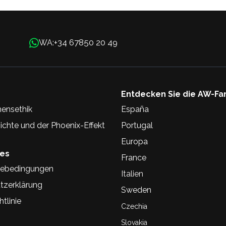
+34 67850 20 49
WA:
Entdecken Sie die AW-Fa
ensethik
España
chte und der Phoenix-Effekt
Portugal
Europa
hes
France
ebedingungen
Italien
tzerklärung
Sweden
tlinie
Czechia
Slovakia