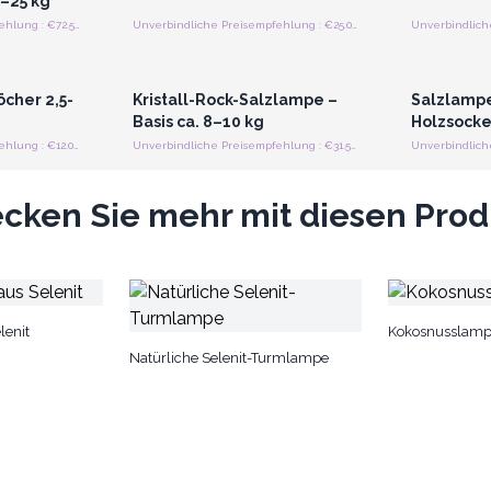
0–25 kg
Unverbindliche Preisempfehlung : €72.50/Lampe
Unverbindliche Preisempfehlung : €25.00/Lampe
strieren
Anmelden oder Registrieren
Anmelde
preise
für Großhandelspreise
für G
öcher 2,5-
Kristall-Rock-Salzlampe –
Salzlampe
Basis ca. 8–10 kg
Holzsocke
Unverbindliche Preisempfehlung : €12.00/Stück
Unverbindliche Preisempfehlung : €31.50/Lampe
cken Sie mehr mit diesen Pro
lenit
Kokosnusslam
Natürliche Selenit-Turmlampe