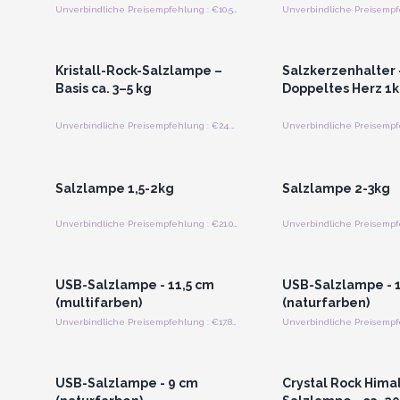
Unverbindliche Preisempfehlung : €10.50/Stück
Anmelden oder Registrieren
Anmelden oder Regi
für Großhandelspreise
für Großhandels
Kristall-Rock-Salzlampe –
Salzkerzenhalter 
Basis ca. 3–5 kg
Doppeltes Herz 1
Unverbindliche Preisempfehlung : €24.05/Lampe
Anmelden oder Registrieren
Anmelden oder Regi
für Großhandelspreise
für Großhandels
Salzlampe 1,5-2kg
Salzlampe 2-3kg
Unverbindliche Preisempfehlung : €21.00/Stück
Anmelden oder Registrieren
Anmelden oder Regi
für Großhandelspreise
für Großhandels
USB-Salzlampe - 11,5 cm
USB-Salzlampe - 1
(multifarben)
(naturfarben)
Unverbindliche Preisempfehlung : €17.85/Stück
Anmelden oder Registrieren
Anmelden oder Regi
für Großhandelspreise
für Großhandels
USB-Salzlampe - 9 cm
Crystal Rock Hima