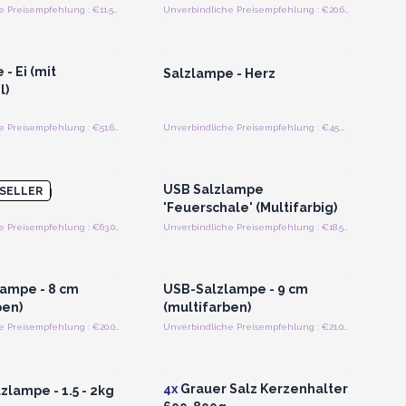
Unverbindliche Preisempfehlung : €11.52/Stück
Unverbindliche Preisempfehlung : €20.60/Lampe
n oder Registrieren
Anmelden oder Registrieren
roßhandelspreise
für Großhandelspreise
- Ei (mit
Salzlampe - Herz
l)
Unverbindliche Preisempfehlung : €51.60/Stück
Unverbindliche Preisempfehlung : €45.00/piece
n oder Registrieren
Anmelden oder Registrieren
roßhandelspreise
für Großhandelspreise
USB Salzlampe
e 8-10kg
SELLER
'Feuerschale' (Multifarbig)
Unverbindliche Preisempfehlung : €63.00/Stück
Unverbindliche Preisempfehlung : €18.50/piece
n oder Registrieren
Anmelden oder Registrieren
roßhandelspreise
für Großhandelspreise
ampe - 8 cm
USB-Salzlampe - 9 cm
ben)
(multifarben)
Unverbindliche Preisempfehlung : €20.00/Stück
Unverbindliche Preisempfehlung : €21.00/Stück
n oder Registrieren
Anmelden oder Registrieren
roßhandelspreise
für Großhandelspreise
4x
Grauer Salz Kerzenhalter
zlampe - 1.5 - 2kg