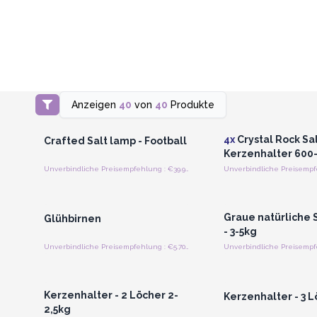
Anzeigen
40
von
40
Produkte
Anmelden oder Registrieren
Anmelden oder Regi
für Großhandelspreise
für Großhandels
4x
Crystal Rock Sa
Crafted Salt lamp - Football
Kerzenhalter 600
Unverbindliche Preisempfehlung : €39.95/Piece
Anmelden oder Registrieren
Anmelden oder Regi
für Großhandelspreise
für Großhandels
Graue natürliche
Glühbirnen
- 3-5kg
Unverbindliche Preisempfehlung : €5.70/Stück
Anmelden oder Registrieren
Anmelden oder Regi
für Großhandelspreise
für Großhandels
Kerzenhalter - 2 Löcher 2-
Kerzenhalter - 3 
2,5kg