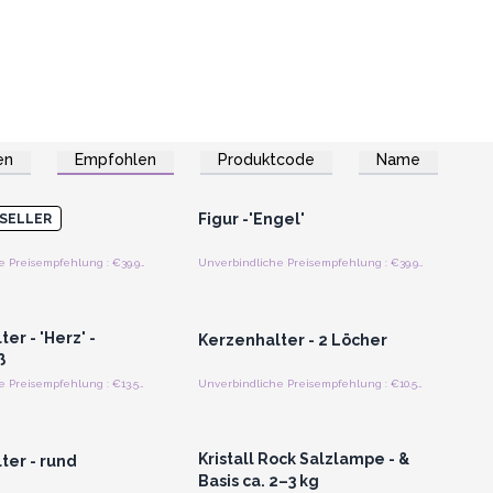
en
Empfohlen
Produktcode
Name
n oder Registrieren
Anmelden oder Registrieren
roßhandelspreise
für Großhandelspreise
chwan
Figur -'Engel'
SELLER
Unverbindliche Preisempfehlung : €39.95/Piece
Unverbindliche Preisempfehlung : €39.95/Piece
n oder Registrieren
Anmelden oder Registrieren
roßhandelspreise
für Großhandelspreise
er - 'Herz' -
Kerzenhalter - 2 Löcher
ß
Unverbindliche Preisempfehlung : €13.50/Stück
Unverbindliche Preisempfehlung : €10.50/Stück
n oder Registrieren
Anmelden oder Registrieren
roßhandelspreise
für Großhandelspreise
Kristall Rock Salzlampe - &
ter - rund
Basis ca. 2–3 kg