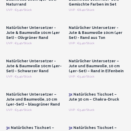
Funktionalität hinaus. Sie sind ein Beweis für die Mischung aus
Naturrand
Gemischte Farben im Set
Schönheit und Umweltbewusstsein. Indem Sie diese Matten in
Anmelden oder
Anmelden oder
UVP : €5.40/Stück
UVP : €8.40/Stück
Registrieren für
Registrieren für
Ihrem Bestand anbieten, stellen Sie nicht nur Produkte zur
Großhandelspreise
Großhandelspreise
Verfügung; Sie bereichern die kulinarischen Reisen Ihrer
Natürlicher Untersetzer -
Natürlicher Untersetzer -
Kunden mit einer Prise Boho-Flair.
Jute & Baumwolle 10cm (4er
Jute & Baumwolle 10cm (4er
Lassen Sie die Verschmelzung von Jute und Baumwolle
Set) - Olivgrüner Rand
Set) - Rand aus Ton
mühelos Boho-Chic in jede Mahlzeit bringen. Es ist die
Anmelden oder
Anmelden oder
UVP : €5.40/Stück
UVP : €5.40/Stück
Registrieren für
Registrieren für
perfekte Bohème-Ergänzung, die Ihre Kunden inspirieren und
Großhandelspreise
Großhandelspreise
verzaubern wird.
Natürlicher Untersetzer -
Natürlicher Untersetzer –
Wird im 4er-Set verkauft, jedes Tischset hat einen
Jute & Baumwolle 10cm (4er-
Jute und Baumwolle, 10 cm
Durchmesser von 30 cm.
Set) - Schwarzer Rand
(4er-Set) – Rand in Elfenbein
Anmelden oder
Anmelden oder
UVP : €5.40/Stück
UVP : €5.40/Stück
Registrieren für
Registrieren für
Großhandelspreise
Großhandelspreise
Natürlicher Untersetzer –
3x
Natürliches Tischset –
Jute und Baumwolle, 10 cm
Jute 30 cm – Chakra-Druck
(4er-Set) – blaugrüner Rand
Anmelden oder
Anmelden oder
UVP : €5.40/Stück
UVP : €5.40/Stuck
Registrieren für
Registrieren für
Großhandelspreise
Großhandelspreise
3x
Natürliches Tischset –
3x
Natürliches Tischset –