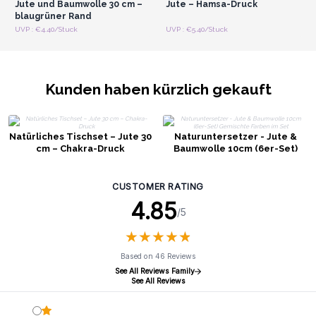
Jute und Baumwolle 30 cm –
Jute – Hamsa-Druck
blaugrüner Rand
UVP : €4.40/Stuck
UVP : €5.40/Stuck
Kunden haben kürzlich gekauft
Natürliches Tischset – Jute 30
Naturuntersetzer - Jute &
cm – Chakra-Druck
Baumwolle 10cm (6er-Set)
Gemischte Farben im Set
CUSTOMER RATING
4.85
/5
★
★
★
★
★
★
★
★
★
★
Based on 46 Reviews
See All Reviews Family
See All Reviews