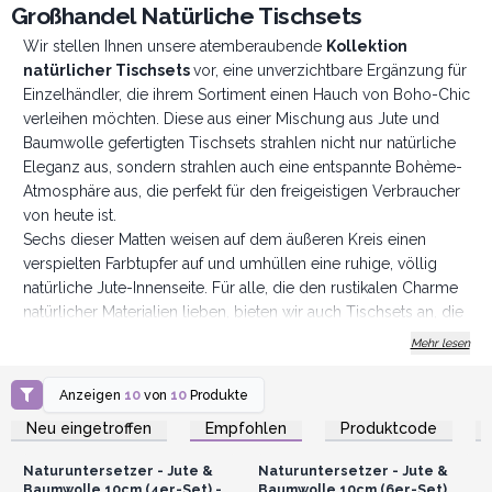
Großhandel Natürliche Tischsets
Wir stellen Ihnen unsere atemberaubende
Kollektion
natürlicher Tischsets
vor, eine unverzichtbare Ergänzung für
Einzelhändler, die ihrem Sortiment einen Hauch von Boho-Chic
verleihen möchten. Diese aus einer Mischung aus Jute und
Baumwolle gefertigten Tischsets strahlen nicht nur natürliche
Eleganz aus, sondern strahlen auch eine entspannte Bohème-
Atmosphäre aus, die perfekt für den freigeistigen Verbraucher
von heute ist.
Sechs dieser Matten weisen auf dem äußeren Kreis einen
verspielten Farbtupfer auf und umhüllen eine ruhige, völlig
natürliche Jute-Innenseite. Für alle, die den rustikalen Charme
natürlicher Materialien lieben, bieten wir auch Tischsets an, die
vollständig aus erdiger Jute gefertigt sind. Was sie
Mehr lesen
auszeichnet, sind die faszinierenden Drucke in der Mitte –
wählen Sie zwischen dem faszinierenden Mandala-Druck, dem
Anzeigen
10
von
10
Produkte
Anmelden oder
Anmelden oder
spirituell inspirierten Chakra-Druck, dem ruhigen Bodhi-Baum-
Registrieren für
Registrieren für
Neu eingetroffen
Empfohlen
Produktcode
Großhandelspreise
Großhandelspreise
Druck oder dem schützenden Hamsa-Druck. Diese Matten
hauchen jedem Essbereich mühelos Leben ein.
Naturuntersetzer - Jute &
Naturuntersetzer - Jute &
Unsere natürlichen Tischsets gehen über die reine
Baumwolle 10cm (4er-Set) -
Baumwolle 10cm (6er-Set)