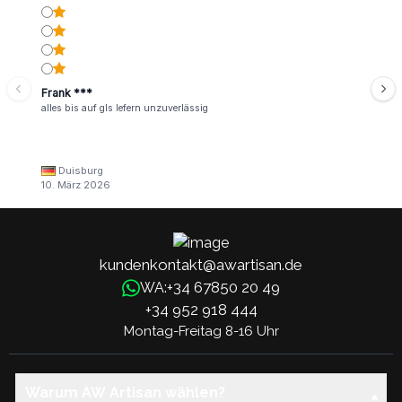
Frank ***
alles bis auf gls lefern unzuverlässig
Duisburg
10. März 2026
kundenkontakt@awartisan.de
+34 67850 20 49
WA:
+34 952 918 444
Montag-Freitag 8-16 Uhr
Warum AW Artisan wählen?