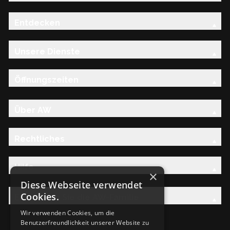
Entdecken
Unsere Dienste
Öffnungszeiten
Über AW
Rechtliches
Hilfe
×
Diese Webseite verwendet
Cookies.
Entdecken Sie die AW-Familie
Wir verwenden Cookies, um die
Benutzerfreundlichkeit unserer Website zu