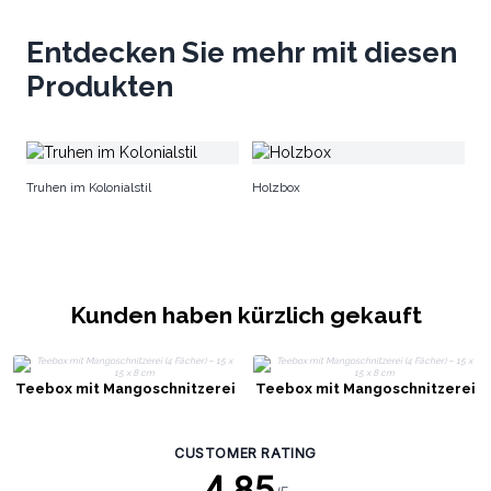
Entdecken Sie mehr mit diesen
Produkten
T
Truhen im Kolonialstil
Holzbox
Kunden haben kürzlich gekauft
Teebox mit Mangoschnitzerei
Teebox mit Mangoschnitzerei
(4 Fächer) – 15 x 15 x 8 cm
(4 Fächer) – 15 x 15 x 8 cm
CUSTOMER RATING
4.85