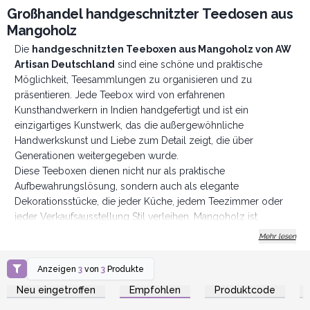
Großhandel handgeschnitzter Teedosen aus
Mangoholz
Die
handgeschnitzten Teeboxen aus Mangoholz von AW
Artisan Deutschland
sind eine schöne und praktische
Möglichkeit, Teesammlungen zu organisieren und zu
präsentieren. Jede Teebox wird von erfahrenen
Kunsthandwerkern in Indien handgefertigt und ist ein
einzigartiges Kunstwerk, das die außergewöhnliche
Handwerkskunst und Liebe zum Detail zeigt, die über
Generationen weitergegeben wurde.
Diese Teeboxen dienen nicht nur als praktische
Aufbewahrungslösung, sondern auch als elegante
Dekorationsstücke, die jeder Küche, jedem Teezimmer oder
jeder Verkaufsausstellung Stil verleihen. Mangoholz ist
aufgrund seiner Nachhaltigkeit, Haltbarkeit und natürlichen
Mehr lesen
Schönheit das Material der Wahl für diese exquisiten Boxen.
Als schnell wachsendes Hartholz werden Mangobäume
Anzeigen
3
von
3
Produkte
Anmelden oder
Anmelden oder
geerntet, sobald sie keine Früchte mehr tragen, was sie zu
Registrieren für
Registrieren für
Neu eingetroffen
Empfohlen
Produktcode
Großhandelspreise
Großhandelspreise
einer umweltfreundlichen Option für die Holzverarbeitung
macht.