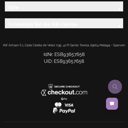
Hilfe
Entdecken Sie die AW-Familie
AW Artisan S.L.Calle Caleta de Velez n39, 41 PI Santa Tereza 29004 Málaga - Spanien
IdNr: ESB93657658
UID: ESB93657658