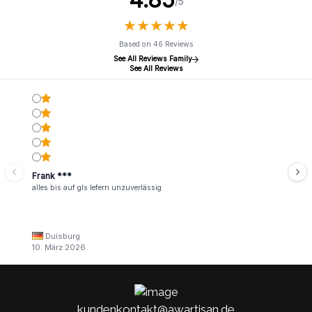
/5
★
★
★
★
★
★
★
★
★
★
Based on 46 Reviews
See All Reviews Family
See All Reviews
Frank ***
alles bis auf gls lefern unzuverlässig
Duisburg
10. März 2026
kundenkontakt@awartisan.de