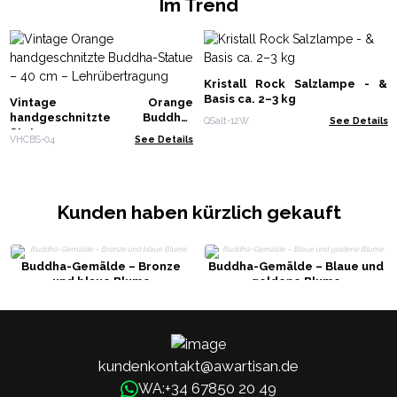
Im Trend
Kristall Rock Salzlampe - &
Basis ca. 2–3 kg
Vintage Orange
handgeschnitzte Buddha-
QSalt-12W
See Details
Statue – 40 cm –
VHCBS-04
See Details
Lehrübertragung
Kunden haben kürzlich gekauft
Buddha-Gemälde – Bronze
Buddha-Gemälde – Blaue und
und blaue Blume
goldene Blume
kundenkontakt@awartisan.de
+34 67850 20 49
WA: