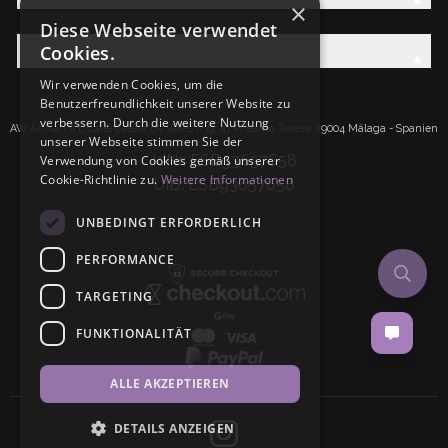
×
Diese Webseite verwendet
Cookies.
Entdecken Sie die AW-Familie
Wir verwenden Cookies, um die
Benutzerfreundlichkeit unserer Website zu
verbessern. Durch die weitere Nutzung
AW Artisan S.L.Calle Caleta de Velez n39, 41 PI Santa Tereza 29004 Málaga - Spanien
unserer Webseite stimmen Sie der
IdNr: ESB93657658
Verwendung von Cookies gemäß unserer
Cookie-Richtlinie zu.
Weitere Informationen
UID: ESB93657658
UNBEDINGT ERFORDERLICH
PERFORMANCE
TARGETING
FUNKTIONALITÄT
ALLE AKZEPTIEREN
DETAILS ANZEIGEN