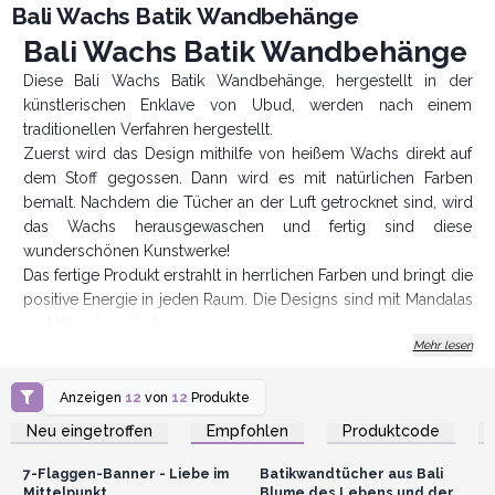
Bali Wachs Batik Wandbehänge
Bali Wachs Batik Wandbehänge
Diese Bali Wachs Batik Wandbehänge, hergestellt in der
künstlerischen Enklave von Ubud, werden nach einem
traditionellen Verfahren hergestellt.
Zuerst wird das Design mithilfe von heißem Wachs direkt auf
dem Stoff gegossen. Dann wird es mit natürlichen Farben
bemalt. Nachdem die Tücher an der Luft getrocknet sind, wird
das Wachs herausgewaschen und fertig sind diese
wunderschönen Kunstwerke!
Das fertige Produkt erstrahlt in herrlichen Farben und bringt die
positive Energie in jeden Raum. Die Designs sind mit Mandalas
und Yoga inspiriert.
Mehr lesen
AWArtisan - Produzent und Großhändler seit 1995
Anzeigen
12
von
12
Produkte
Anmelden oder
Anmelden oder
Registrieren für
Registrieren für
Neu eingetroffen
Empfohlen
Produktcode
Großhandelspreise
Großhandelspreise
7-Flaggen-Banner - Liebe im
Batikwandtücher aus Bali
Mittelpunkt
Blume des Lebens und der