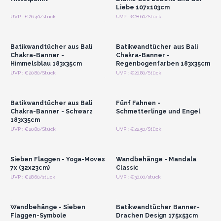
Liebe 107x103cm
Anmelden oder
Anmelden oder
UVP : €26.40/stuck
UVP : €28.60/Stück
Registrieren für
Registrieren für
Großhandelspreise
Großhandelspreise
Batikwandtücher aus Bali
Batikwandtücher aus Bali
Chakra-Banner -
Chakra-Banner -
Himmelsblau 183x35cm
Regenbogenfarben 183x35cm
Anmelden oder
Anmelden oder
UVP : €20.80/Stück
UVP : €20.80/Stück
Registrieren für
Registrieren für
Großhandelspreise
Großhandelspreise
Batikwandtücher aus Bali
Fünf Fahnen -
Chakra-Banner - Schwarz
Schmetterlinge und Engel
183x35cm
Anmelden oder
Anmelden oder
UVP : €20.80/Stück
UVP : €22.50/Stück
Registrieren für
Registrieren für
Großhandelspreise
Großhandelspreise
Sieben Flaggen - Yoga-Moves
Wandbehänge - Mandala
7x (32x23cm)
Classic
Anmelden oder
Anmelden oder
UVP : €28.60/stuck
UVP : €30.00/stuck
Registrieren für
Registrieren für
Großhandelspreise
Großhandelspreise
Wandbehänge - Sieben
Batikwandtücher Banner-
Flaggen-Symbole
Drachen Design 175x53cm