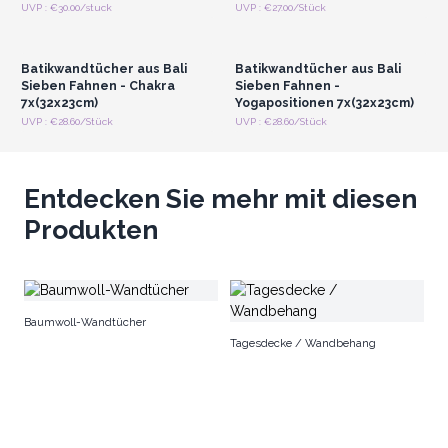
Anmelden oder
Anmelden oder
UVP : €30.00/stuck
UVP : €27.00/Stück
Registrieren für
Registrieren für
Großhandelspreise
Großhandelspreise
Batikwandtücher aus Bali
Batikwandtücher aus Bali
Sieben Fahnen - Chakra
Sieben Fahnen -
7x(32x23cm)
Yogapositionen 7x(32x23cm)
UVP : €28.60/Stück
UVP : €28.60/Stück
Entdecken Sie mehr mit diesen
Produkten
Ba
Baumwoll-Wandtücher
Tagesdecke / Wandbehang