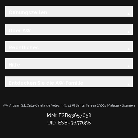
Öffnungszeiten
Über AW
Rechtliches
Hilfe
Entdecken Sie die AW-Familie
AW Artisan S.L.Calle Caleta de Velez n39, 41 PI Santa Tereza 29004 Málaga - Spanien
IdNr: ESB93657658
UID: ESB93657658