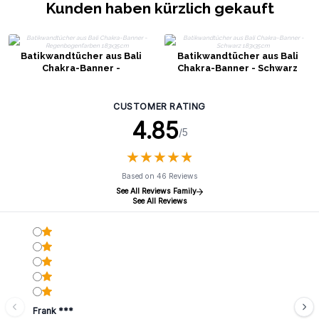
Kunden haben kürzlich gekauft
Batikwandtücher aus Bali
Batikwandtücher aus Bali
Chakra-Banner -
Chakra-Banner - Schwarz
Regenbogenfarben 183x35cm
183x35cm
CUSTOMER RATING
4.85
/5
★
★
★
★
★
★
★
★
★
★
Based on 46 Reviews
See All Reviews Family
See All Reviews
Frank ***