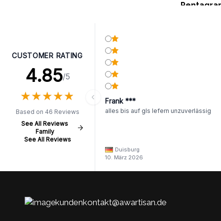
Pentagr
CUSTOMER RATING
4.85
/5
★
★
★
★
★
★
★
★
★
★
Frank ***
alles bis auf gls lefern unzuverlässig
Based on 46 Reviews
See All Reviews
Family
See All Reviews
Duisburg
10. März 2026
kundenkontakt@awartisan.de