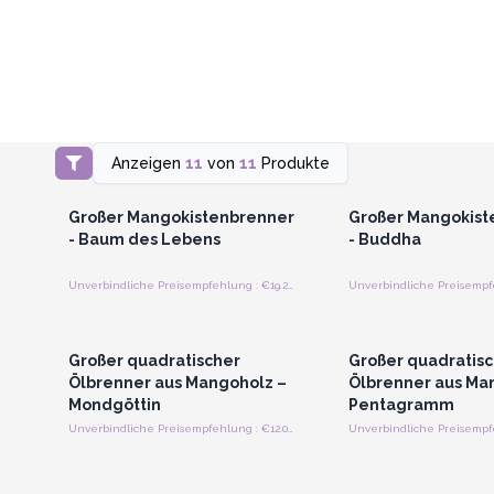
Anzeigen
11
von
11
Produkte
Anmelden oder Registrieren
Anmelden oder Regi
für Großhandelspreise
für Großhandels
Großer Mangokistenbrenner
Großer Mangokist
- Baum des Lebens
- Buddha
Unverbindliche Preisempfehlung : €19.20/Stück
Anmelden oder Registrieren
Anmelden oder Regi
für Großhandelspreise
für Großhandels
Großer quadratischer
Großer quadratis
Ölbrenner aus Mangoholz –
Ölbrenner aus Ma
Mondgöttin
Pentagramm
Unverbindliche Preisempfehlung : €12.00/Stück
Anmelden oder Registrieren
für Großhandelspreise