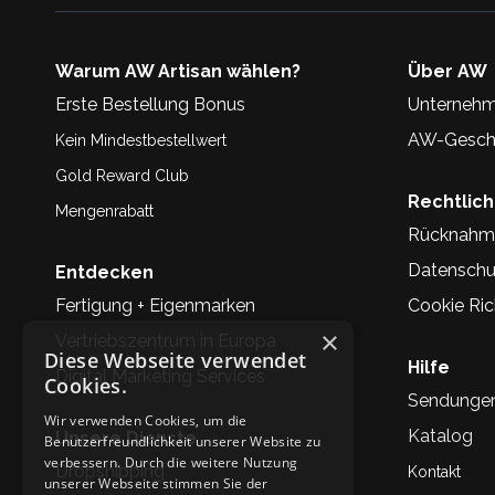
Warum AW Artisan wählen?
Über AW
Erste Bestellung Bonus
Unternehm
AW-Geschi
Kein Mindestbestellwert
Gold Reward Club
Rechtlic
Mengenrabatt
Rücknahm
Datenschu
Entdecken
Fertigung + Eigenmarken
Cookie Rich
×
Vertriebszentrum in Europa
Diese Webseite verwendet
Hilfe
Digital Marketing Services
Cookies.
Sendunge
Wir verwenden Cookies, um die
Katalog
Unsere Dienste
Benutzerfreundlichkeit unserer Website zu
verbessern. Durch die weitere Nutzung
Dropshipping
Kontakt
unserer Webseite stimmen Sie der