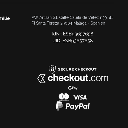
AW Artisan S.L.Calle Caleta de Velez n39, 41
milie
PI Santa Tereza 29004 Málaga - Spanien
IdNr: ESB93657658
UID: ESB93657658