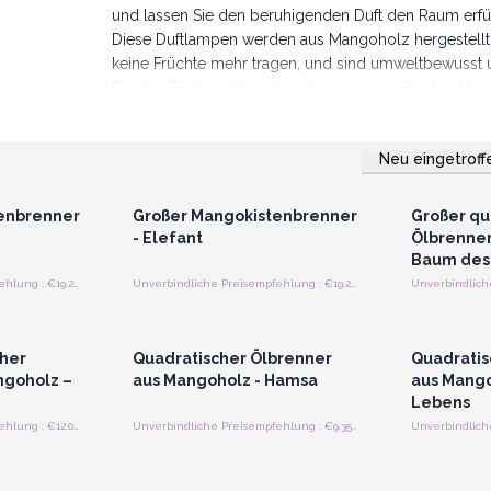
und lassen Sie den beruhigenden Duft den Raum erfü
Diese Duftlampen werden aus Mangoholz hergestellt,
keine Früchte mehr tragen, und sind umweltbewusst 
Decken Sie Ihren Vorrat an diesen umwerfenden Man
umweltfreundliches Produkt, das sowohl ihren Raum a
Achtung: Bitte nur unter Aufsicht nutzen.
Neu eingetroff
strieren
Anmelden oder Registrieren
Anmelde
preise
für Großhandelspreise
für G
enbrenner
Großer Mangokistenbrenner
Großer qu
- Elefant
Ölbrenner
Baum des
Unverbindliche Preisempfehlung : €19.20/Stück
Unverbindliche Preisempfehlung : €19.20/Stück
strieren
Anmelden oder Registrieren
Anmelde
preise
für Großhandelspreise
für G
cher
Quadratischer Ölbrenner
Quadratis
ngoholz –
aus Mangoholz - Hamsa
aus Mango
Lebens
Unverbindliche Preisempfehlung : €12.00/Stück
Unverbindliche Preisempfehlung : €9.35/Stück