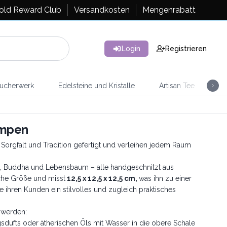
old Reward Club
Versandkosten
Mengenrabatt
Login
Registrieren
ucherwerk
Edelsteine und Kristalle
Artisan Tee
Ra
ampen
Sorgfalt und Tradition gefertigt und verleihen jedem Raum
ant, Buddha und Lebensbaum – alle handgeschnitzt aus
che Größe und misst
12,5 x 12,5 x 12,5 cm,
was ihn zu einer
e ihren Kunden ein stilvolles und zugleich praktisches
 werden:
gsdufts oder ätherischen Öls mit Wasser in die obere Schale