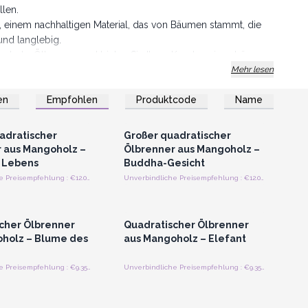
llen.
 einem nachhaltigen Material, das von Bäumen stammt, die
und langlebig.
goholz-Öllampen und bieten Sie Ihren Kunden ein schönes,
ls auch ihr Wohlbefinden verbessert.
Mehr lesen
en
Empfohlen
Produktcode
Name
n oder Registrieren
Anmelden oder Registrieren
roßhandelspreise
für Großhandelspreise
adratischer
Großer quadratischer
 aus Mangoholz –
Ölbrenner aus Mangoholz –
 Lebens
Buddha-Gesicht
Unverbindliche Preisempfehlung : €12.00/Stück
Unverbindliche Preisempfehlung : €12.00/Stück
n oder Registrieren
Anmelden oder Registrieren
roßhandelspreise
für Großhandelspreise
cher Ölbrenner
Quadratischer Ölbrenner
holz – Blume des
aus Mangoholz – Elefant
Unverbindliche Preisempfehlung : €9.35/Stück
Unverbindliche Preisempfehlung : €9.35/Stück