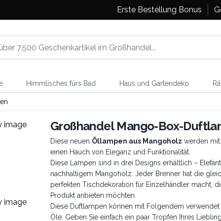
Erste Bestellung Bonus
G
e
Himmlisches fürs Bad
Haus und Gartendeko
Rä
pen
Großhandel Mango-Box-Duftl
Diese neuen
Öllampen aus Mangoholz
werden mit 
einen Hauch von Eleganz und Funktionalität.
Diese Lampen sind in drei Designs erhältlich – Elef
nachhaltigem Mangoholz. Jeder Brenner hat die glei
perfekten Tischdekoration für Einzelhändler macht, di
Produkt anbieten möchten.
Diese Duftlampen können mit Folgendem verwendet
Öle: Geben Sie einfach ein paar Tropfen Ihres Lieblin