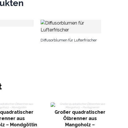
dukten
Diffusorblumen für Lufterfrischer
t
 quadratischer
Großer quadratischer
renner aus
Ölbrenner aus
lz – Mondgöttin
Mangoholz –
M