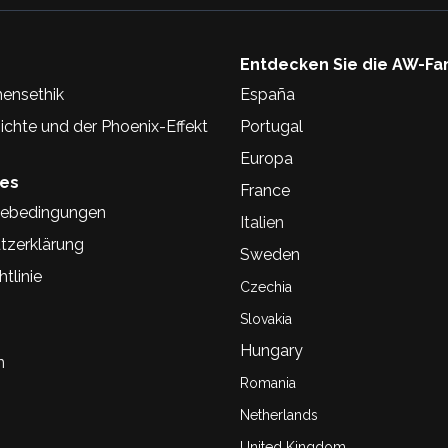
Entdecken Sie die AW-Fa
ensethik
España
chte und der Phoenix-Effekt
Portugal
Europa
hes
France
ebedingungen
Italien
tzerklärung
Sweden
tlinie
Czechia
Slovakia
Hungary
n
Romania
Netherlands
United Kingdom