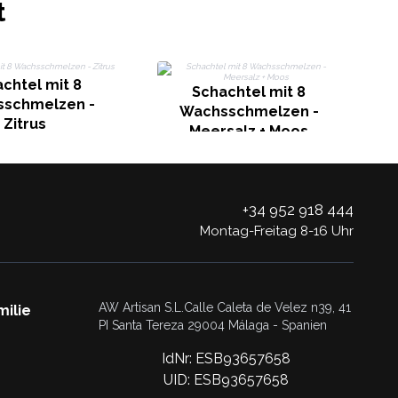
t
chtel mit 8
Schachtel mit 8
schmelzen -
Wachsschmelzen -
Zitrus
Meersalz + Moos
+34 952 918 444
Montag-Freitag 8-16 Uhr
AW Artisan S.L.Calle Caleta de Velez n39, 41
milie
PI Santa Tereza 29004 Málaga - Spanien
IdNr: ESB93657658
UID: ESB93657658