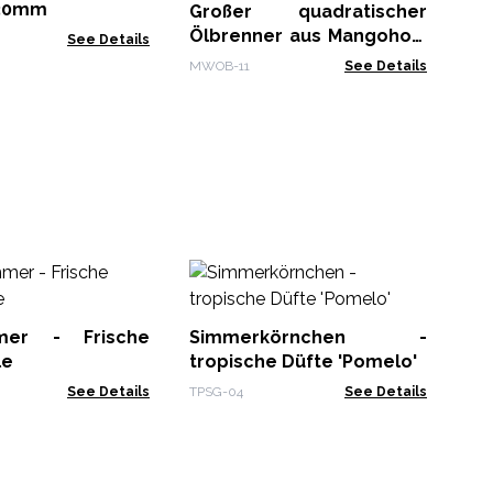
 30mm
Großer quadratischer
Ölbrenner aus Mangoholz
See Details
– Pentagramm
MWOB-11
See Details
B
Gä
mer - Frische
Simmerkörnchen -
SGH
le
tropische Düfte 'Pomelo'
See Details
TPSG-04
See Details