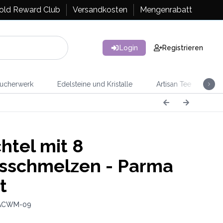
old Reward Club
Versandkosten
Mengenrabatt
Login
Registrieren
ucherwerk
Edelsteine und Kristalle
Artisan Tee
Ra
htel mit 8
schmelzen - Parma
t
 ACWM-09