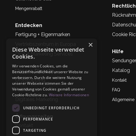
Rechtlic
Mengenrabatt
Rücknahm
Datenschu
Entdecken
Fertigung + Eigenmarken
Cookie Rich
×
Vertriebszentrum in Europa
Diese Webseite verwendet
Hilfe
Digital Marketing Services
Cookies.
Sendunge
Wir verwenden Cookies, um die
Katalog
Unsere Dienste
Benutzerfreundlichkeit unserer Website zu
verbessern. Durch die weitere Nutzung
Dropshipping
Kontakt
unserer Webseite stimmen Sie der
Verwendung von Cookies gemäß unserer
Fullfilment
FAQ
Cookie-Richtlinie zu.
Weitere Informationen
Digitales Marketing
Allgemeine
UNBEDINGT ERFORDERLICH
Öffnungszeiten
PERFORMANCE
Kontakt
TARGETING