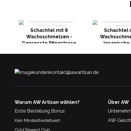
Schachtel mit 8
Schachtel 
Wachsschmelzen -
Wachsschme
Gepresste Pfingstrose
Japanische 
kundenkontakt@awartisan.de
Warum AW Artisan wählen?
Über AW
Erste Bestellung Bonus
Unternehm
AW-Geschi
Kein Mindestbestellwert
Gold Reward Club