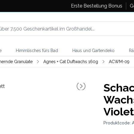
Erste Bestellung Bonus
G
e
Himmlisches fürs Bad
Haus und Gartendeko
Rä
ernde Granulate
Agnes + Cat Duftwachs 160g
ACWM-09
Schac
Wachs
Violet
Produktcode: