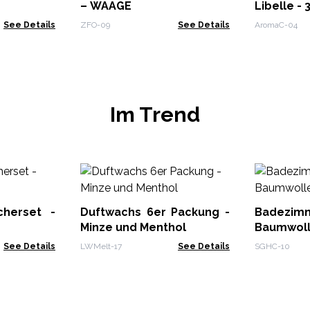
– WAAGE
Libelle -
See Details
ZFO-09
See Details
AromaC-04
Im Trend
cherset -
Duftwachs 6er Packung -
Badezim
Minze und Menthol
Baumwol
See Details
LWMelt-17
See Details
SGHC-10