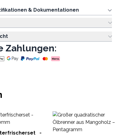
ifikationen & Dokumentationen
cht
e Zahlungen:
n
Gr
Öl
– 
terfrischerset -
MW