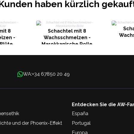
Kunden haben kürzlich gekauf
Scha
mit 8
Schachtel mit 8
Wachs
lzen -
Wachsschmelzen -
Blüte
Marokkanische Rolle
+34 67850 20 49
WA:
Entdecken Sie die AW-Fa
ensethik
España
chte und der Phoenix-Effekt
Portugal
Europa