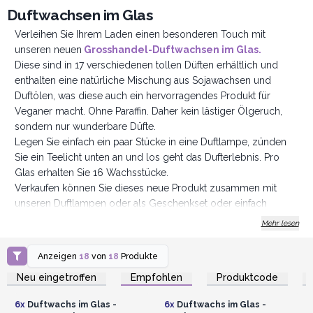
Duftwachsen im Glas
Verleihen Sie Ihrem Laden einen besonderen Touch mit
unseren neuen
Grosshandel-Duftwachsen im Glas.
Diese sind in 17 verschiedenen tollen Düften erhältlich und
enthalten eine natürliche Mischung aus Sojawachsen und
Duftölen, was diese auch ein hervorragendes Produkt für
Veganer macht. Ohne Paraffin. Daher kein lästiger Ölgeruch,
sondern nur wunderbare Düfte.
Legen Sie einfach ein paar Stücke in eine Duftlampe, zünden
Sie ein Teelicht unten an und los geht das Dufterlebnis. Pro
Glas erhalten Sie 16 Wachsstücke.
Verkaufen können Sie dieses neue Produkt zusammen mit
unseren Duftlampen oder als Geschenkset oder einfach
einzeln im Glas... Ihren Ideen sind keine Grenzen gesetzt.
Mehr lesen
Anzeigen
18
von
18
Produkte
Anmelden oder
Anmelden oder
Registrieren für
Registrieren für
Neu eingetroffen
Empfohlen
Produktcode
Großhandelspreise
Großhandelspreise
6x
Duftwachs im Glas -
6x
Duftwachs im Glas -