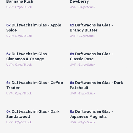
Bannana Rush
Dewberry
Anmelden oder
Anmelden oder
UVP : €7.50/Stück
UVP : €7.50/Stück
Registrieren für
Registrieren für
Großhandelspreise
Großhandelspreise
6x
Duftwachs im Glas - Apple
6x
Duftwachs im Glas -
Spice
Brandy Butter
Anmelden oder
Anmelden oder
UVP : €7.50/Stück
UVP : €7.50/Stück
Registrieren für
Registrieren für
Großhandelspreise
Großhandelspreise
6x
Duftwachs im Glas -
6x
Duftwachs im Glas -
Cinnamon & Orange
Classic Rose
Anmelden oder
Anmelden oder
UVP : €7.50/Stück
UVP : €7.50/Stück
Registrieren für
Registrieren für
Großhandelspreise
Großhandelspreise
6x
Duftwachs im Glas - Coffee
6x
Duftwachs im Glas - Dark
Trader
Patchouli
Anmelden oder
Anmelden oder
UVP : €7.50/Stück
UVP : €7.50/Stück
Registrieren für
Registrieren für
Großhandelspreise
Großhandelspreise
6x
Duftwachs im Glas - Dark
6x
Duftwachs im Glas -
Sandalwood
Japanese Magnolia
Anmelden oder
Anmelden oder
UVP : €7.50/Stück
UVP : €7.50/Stück
Registrieren für
Registrieren für
Großhandelspreise
Großhandelspreise