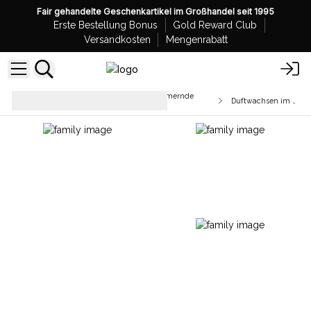
Fair gehandelte Geschenkartikel im Großhandel seit 1995
Erste Bestellung Bonus
Gold Reward Club
Versandkosten
Mengenrabatt
Sojawachs-Schmelzstücke & simmernde
Duftwachsen im Glas
Granulate