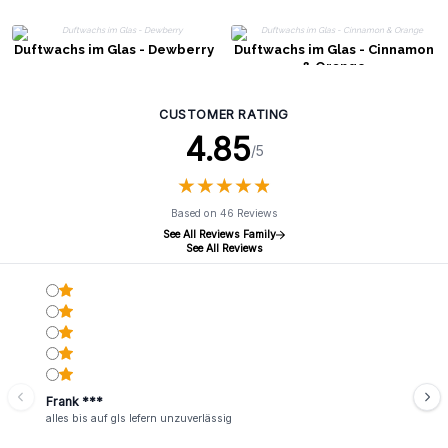
Duftwachs im Glas - Dewberry
Duftwachs im Glas - Cinnamon
& Orange
CUSTOMER RATING
4.85
/5
★
★
★
★
★
★
★
★
★
★
Based on 46 Reviews
See All Reviews Family
See All Reviews
Frank ***
alles bis auf gls lefern unzuverlässig