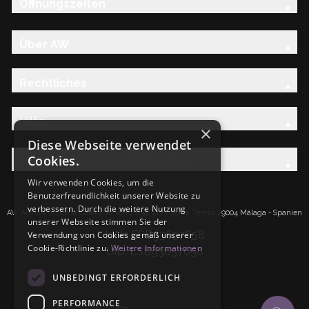
Öffnungszeiten
Über AW
Rechtliches
Hilfe
×
Diese Webseite verwendet
Cookies.
Entdecken Sie die AW-Familie
Wir verwenden Cookies, um die
Benutzerfreundlichkeit unserer Website zu
verbessern. Durch die weitere Nutzung
AW Artisan S.L.Calle Caleta de Velez n39, 41 PI Santa Tereza 29004 Málaga - Spanien
unserer Webseite stimmen Sie der
IdNr: ESB93657658
Verwendung von Cookies gemäß unserer
Cookie-Richtlinie zu.
Weitere Informationen
UID: ESB93657658
UNBEDINGT ERFORDERLICH
PERFORMANCE