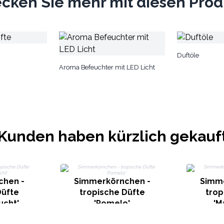
cken Sie mehr mit diesen Pro
Duftöle
Aroma Befeuchter mit LED Licht
Kunden haben kürzlich gekauf
chen -
Simmerkörnchen -
Simme
Düfte
tropische Düfte
trop
ucht'
'Pomelo'
'M