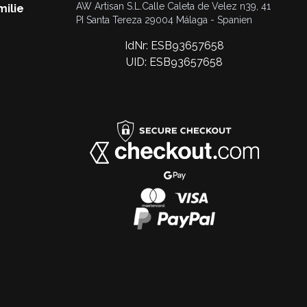
AW Artisan S.L.Calle Caleta de Velez n39, 41
milie
PI Santa Tereza 29004 Málaga - Spanien
IdNr: ESB93657658
UID: ESB93657658