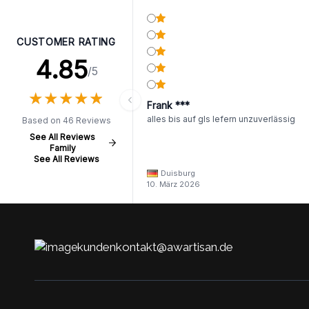
CUSTOMER RATING
4.85
/5
★
★
★
★
★
★
★
★
★
★
Frank ***
alles bis auf gls lefern unzuverlässig
Based on 46 Reviews
See All Reviews
Family
See All Reviews
Duisburg
10. März 2026
kundenkontakt@awartisan.de