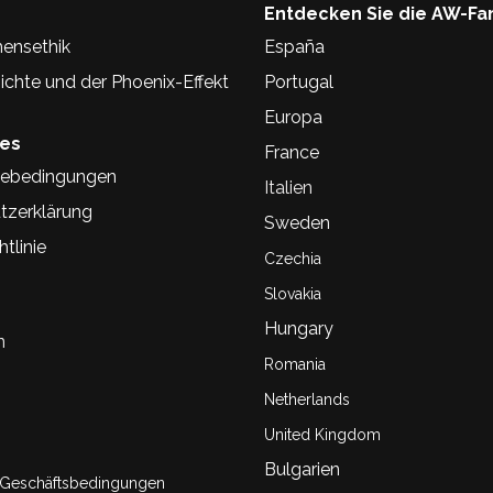
Entdecken Sie die AW-Fa
ensethik
España
chte und der Phoenix-Effekt
Portugal
Europa
hes
France
ebedingungen
Italien
tzerklärung
Sweden
tlinie
Czechia
Slovakia
Hungary
n
Romania
Netherlands
United Kingdom
Bulgarien
 Geschäftsbedingungen