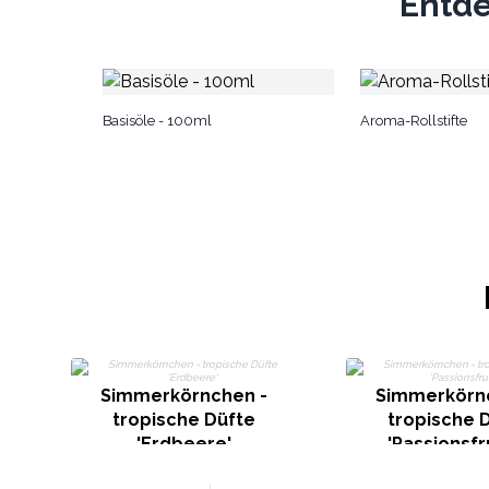
Entde
Basisöle - 100ml
Aroma-Rollstifte
Simmerkörnchen -
Simmerkörn
tropische Düfte
tropische 
'Erdbeere'
'Passionsfr