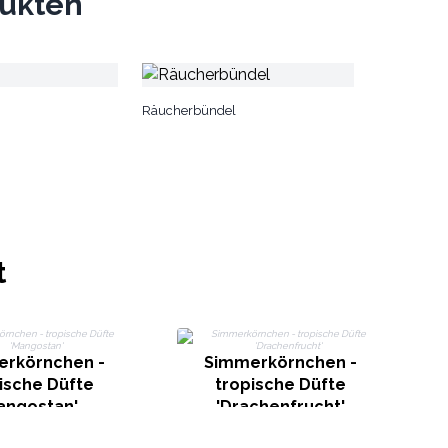
dukten
Räucherbündel
t
rkörnchen -
Simmerkörnchen -
ische Düfte
tropische Düfte
angostan'
'Drachenfrucht'