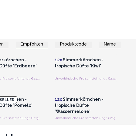
en
Empfohlen
Produktcode
Name
n oder Registrieren
Anmelden oder Registrieren
roßhandelspreise
für Großhandelspreise
rkörnchen -
12x
Simmerkörnchen -
 Düfte 'Erdbeere'
tropische Düfte 'Kiwi'
Unverbindliche Preisempfehlung : €2.19/Beutel
Unverbindliche Preisempfehlung : €2.19/Beutel
n oder Registrieren
Anmelden oder Registrieren
roßhandelspreise
für Großhandelspreise
rkörnchen -
12x
Simmerkörnchen -
SELLER
 Düfte 'Pomelo'
tropische Düfte
'Wassermelone'
Unverbindliche Preisempfehlung : €2.19/Beutel
Unverbindliche Preisempfehlung : €2.19/Beutel