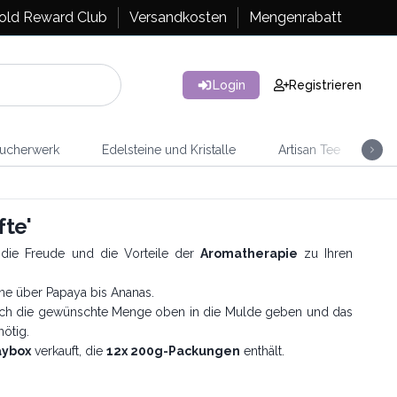
old Reward Club
Versandkosten
Mengenrabatt
Login
Registrieren
ucherwerk
Edelsteine und Kristalle
Artisan Tee
Ra
fte'
 die Freude und die Vorteile der
Aromatherapie
zu Ihren
ne über Papaya bis Ananas.
fach die gewünschte Menge oben in die Mulde geben und das
nötig.
aybox
verkauft, die
12x 200g-Packungen
enthält.