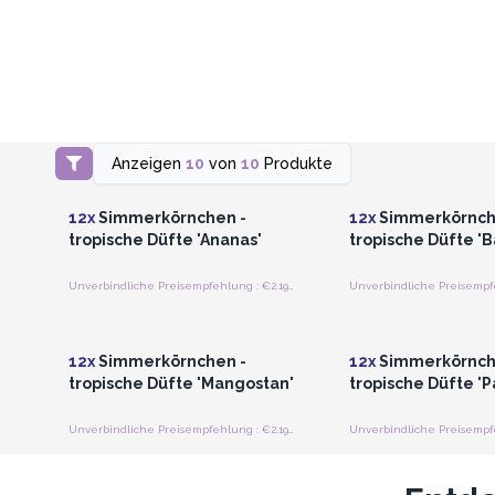
Anzeigen
10
von
10
Produkte
Anmelden oder Registrieren
Anmelden oder Regi
für Großhandelspreise
für Großhandels
12x
Simmerkörnchen -
12x
Simmerkörnch
tropische Düfte 'Ananas'
tropische Düfte '
Unverbindliche Preisempfehlung : €2.19/Beutel
Anmelden oder Registrieren
Anmelden oder Regi
für Großhandelspreise
für Großhandels
12x
Simmerkörnchen -
12x
Simmerkörnch
tropische Düfte 'Mangostan'
tropische Düfte '
Unverbindliche Preisempfehlung : €2.19/Beutel