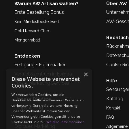
Warum AW Artisan wählen?
Über AW
Erste Bestellung Bonus
Unternehm
AW-Geschi
Kein Mindestbestellwert
Gold Reward Club
Rechtlic
Mengenrabatt
Rücknahm
Datenschu
Entdecken
Fertigung + Eigenmarken
Cookie Rich
×
Vertriebszentrum in Europa
Diese Webseite verwendet
Hilfe
Digital Marketing Services
Cookies.
Sendunge
Wir verwenden Cookies, um die
Katalog
Unsere Dienste
Benutzerfreundlichkeit unserer Website zu
verbessern. Durch die weitere Nutzung
Dropshipping
Kontakt
unserer Webseite stimmen Sie der
Verwendung von Cookies gemäß unserer
Fullfilment
FAQ
Cookie-Richtlinie zu.
Weitere Informationen
Digitales Marketing
Allgemeine