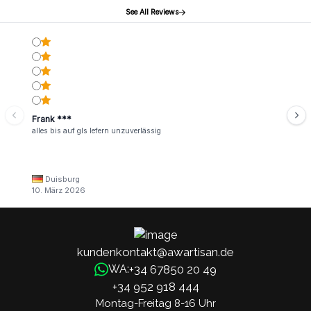
See All Reviews
Frank ***
alles bis auf gls lefern unzuverlässig
Duisburg
10. März 2026
kundenkontakt@awartisan.de
+34 67850 20 49
WA:
+34 952 918 444
Montag-Freitag 8-16 Uhr