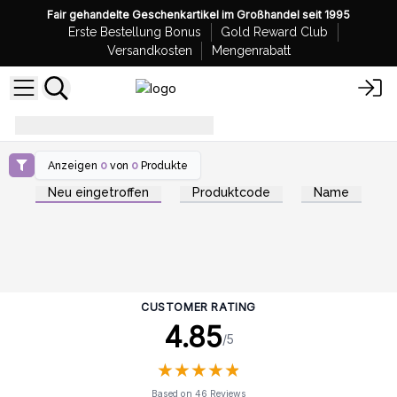
Fair gehandelte Geschenkartikel im Großhandel seit 1995
Erste Bestellung Bonus
Gold Reward Club
Versandkosten
Mengenrabatt
Wie man Badebomben verkauft
Anzeigen
0
von
0
Produkte
Neu eingetroffen
Produktcode
Name
CUSTOMER RATING
4.85
/5
★
★
★
★
★
★
★
★
★
★
Based on 46 Reviews